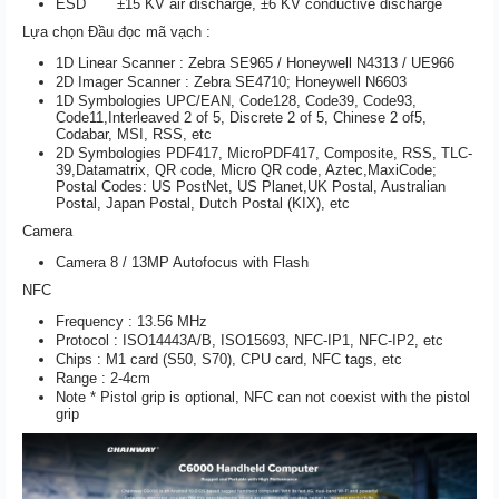
ESD ±15 KV air discharge, ±6 KV conductive discharge
Lựa chọn Đầu đọc mã vạch :
1D Linear Scanner : Zebra SE965 / Honeywell N4313 / UE966
2D Imager Scanner : Zebra SE4710; Honeywell N6603
1D Symbologies UPC/EAN, Code128, Code39, Code93,
Code11,Interleaved 2 of 5, Discrete 2 of 5, Chinese 2 of5,
Codabar, MSI, RSS, etc
2D Symbologies PDF417, MicroPDF417, Composite, RSS, TLC-
39,Datamatrix, QR code, Micro QR code, Aztec,MaxiCode;
Postal Codes: US PostNet, US Planet,UK Postal, Australian
Postal, Japan Postal, Dutch Postal (KIX), etc
Camera
Camera 8 / 13MP Autofocus with Flash
NFC
Frequency : 13.56 MHz
Protocol : ISO14443A/B, ISO15693, NFC-IP1, NFC-IP2, etc
Chips : M1 card (S50, S70), CPU card, NFC tags, etc
Range : 2-4cm
Note * Pistol grip is optional, NFC can not coexist with the pistol
grip