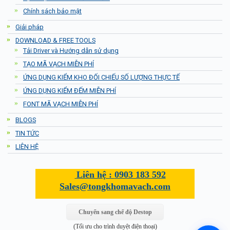
Chính sách bảo mật
Giải pháp
DOWNLOAD & FREE TOOLS
Tải Driver và Hướng dẫn sử dụng
TẠO MÃ VẠCH MIỄN PHÍ
ỨNG DỤNG KIỂM KHO ĐỐI CHIẾU SỐ LƯỢNG THỰC TẾ
ỨNG DỤNG KIỂM ĐẾM MIỄN PHÍ
FONT MÃ VẠCH MIỄN PHÍ
BLOGS
TIN TỨC
LIÊN HỆ
Liên hệ :
0903 183 592
Sales@tongkhomavach.com
Chuyển sang chế độ Destop
(Tối ưu cho trình duyệt điện thoại)