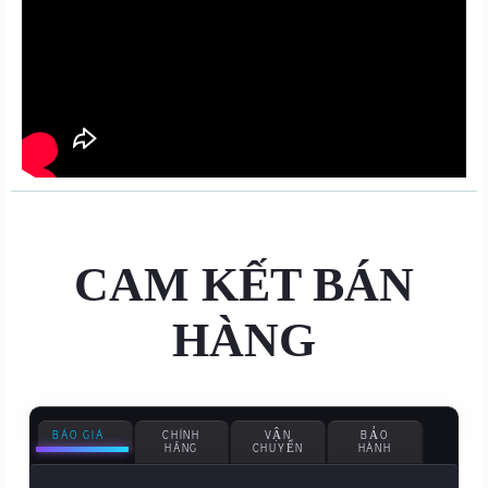
CAM KẾT BÁN
HÀNG
BÁO GIÁ
CHÍNH
VẬN
BẢO
HÃNG
CHUYỂN
HÀNH