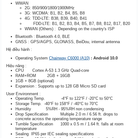
WWAN
2G: 850/900/1800/1900MHz
3G: WCDMA: B1, B2, B4, B5, B8
4G: TDD-LTE: B38, B39, B40, B41
FDD-LTE: B1, B2, B3, B4, B5, B7, B8, B12, B17, B20
WWAN (Others) : Depending on the country's ISP
Bluetooth : Bluetooth 4.0, BLE
GNSS : GPS/AGPS, GLONASS, BeiDou, internal antenna
Hệ điều hành :
Operating System
Chainway C6000 (A10)
:
Android 10.0
Hiệu năng :
CPU Cortex A-53 1.3 GHz Quad-core
RAM+ROM 2GB + 16GB
1GB + 8GB (optional)
Expansion : Supports up to 128 GB Micro SD card
User Environment :
Operating Temp. -4°F to 122°F / -20°C to 50°C
Storage Temp. -40°F to 158°F / -40°C to 70°C
Humidity 5%RH - 95%RH non condensing
Drop Specification Multiple 2.0 m / 6.56 ft. drops to
concrete across the operating temperature range
Tumble Specification 1000 x 0.5 m / 1.64 ft. falls at room
temperature
Sealing IP65 per IEC sealing specifications