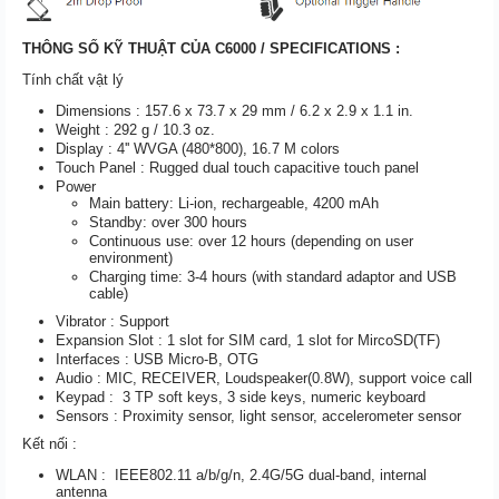
THÔNG SỐ KỸ THUẬT CỦA C6000 / SPECIFICATIONS :
Tính chất vật lý
Dimensions : 157.6 x 73.7 x 29 mm / 6.2 x 2.9 x 1.1 in.
Weight : 292 g / 10.3 oz.
Display : 4'' WVGA (480*800), 16.7 M colors
Touch Panel : Rugged dual touch capacitive touch panel
Power
Main battery: Li-ion, rechargeable, 4200 mAh
Standby: over 300 hours
Continuous use: over 12 hours (depending on user
environment)
Charging time: 3-4 hours (with standard adaptor and USB
cable)
Vibrator : Support
Expansion Slot : 1 slot for SIM card, 1 slot for MircoSD(TF)
Interfaces : USB Micro-B, OTG
Audio : MIC, RECEIVER, Loudspeaker(0.8W), support voice call
Keypad : 3 TP soft keys, 3 side keys, numeric keyboard
Sensors : Proximity sensor, light sensor, accelerometer sensor
Kết nối :
WLAN : IEEE802.11 a/b/g/n, 2.4G/5G dual-band, internal
antenna