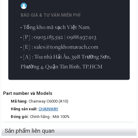
BÁO GIÁ & TƯ VẤN MIỄN PHÍ
Tổng kho mã vạch Việt Nam.
-
[P] : 0903.183.592 | 0988.937.913
-
[E] : sales@tongkhomavach.com
-
[A] : Tòa nhà Hải Âu, 39B Trường Sơn,
-
Phường 4, Quận Tân Bình, TP.HCM
Part number và Models
Mã hàng:
Chainway C6000 (A10)
Hãng sản xuất:
CHAINWAY
Đóng gói:
Chính hãng - Mới 100%
Sản phẩm liên quan