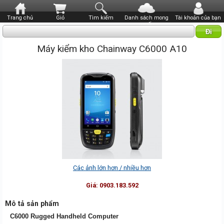
Trang chủ
Giỏ
Tìm kiếm
Danh sách mong
Tài khoản của bạn
muốn
Máy kiểm kho Chainway C6000 A10
Các ảnh lớn hơn / nhiều hơn
Giá:
0903.183.592
Mô tả sản phẩm
C6000 Rugged Handheld Computer