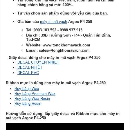
Tại Tổng kho mã vạch Việt Nam, luôn luôn và chỉ bán
hàng chính hãng và mới 100%.
Tư vấn chọn sản phẩm đúng với yêu cầu của bạn.
Gía bán của
máy in mã vạch
Argox P
4-250
Tel: 0903.183.592 - 0988.937.913
Địa chỉ: 39B Trường Sơn - P.4 - Quận Tân Bình,
Tp.HCM
Website: www.tongkhomavach.com
Email: sales@tongkhomavach.com
Giấy decal dùng cho máy in mã vạch
Argox P4-250
DECAL CHUYỂN NHIỆT
DECAL NHIỆT
DECAL PVC
Ribbon mực in dùng cho máy in mã vạch
Argox P4-250
Ruy băng Wax
Ruy băng Premium Wax
Ruy băng Wax Resin
Ruy băng Resin
Hướng dẫn sử dụng, lắp giấy decal và Ribbon mực cho máy in
mã vạch Argox P4-250