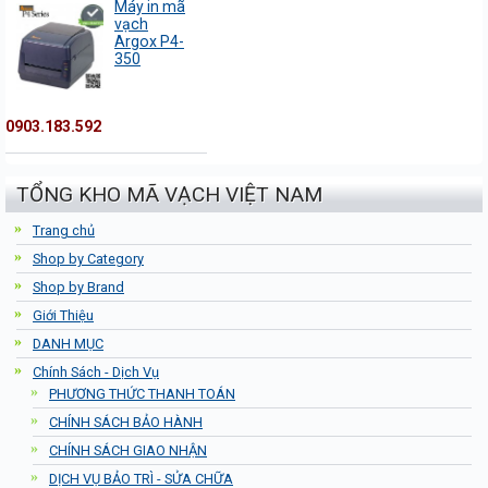
Máy in mã
vạch
Argox P4-
350
0903.183.592
TỔNG KHO MÃ VẠCH VIỆT NAM
Trang chủ
Shop by Category
Shop by Brand
Giới Thiệu
DANH MỤC
Chính Sách - Dịch Vụ
PHƯƠNG THỨC THANH TOÁN
CHÍNH SÁCH BẢO HÀNH
CHÍNH SÁCH GIAO NHẬN
DỊCH VỤ BẢO TRÌ - SỬA CHỮA