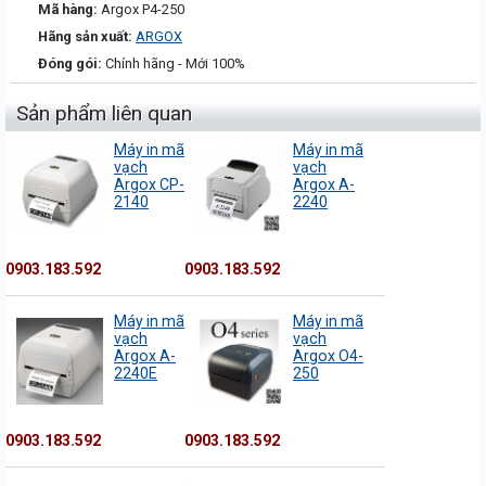
Mã hàng:
Argox P4-250
Hãng sản xuất:
ARGOX
Đóng gói:
Chính hãng - Mới 100%
Sản phẩm liên quan
Máy in mã
Máy in mã
vạch
vạch
Argox CP-
Argox A-
2140
2240
0903.183.592
0903.183.592
Máy in mã
Máy in mã
vạch
vạch
Argox A-
Argox O4-
2240E
250
0903.183.592
0903.183.592