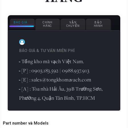
BÁO GIÁ
CHÍNH
VẬN
BẢO
HÃNG
CHUYỂN
HÀNH
BÁO GIÁ & TƯ VẤN MIỄN PHÍ
Tổng kho mã vạch Việt Nam.
-
[P] : 0903.183.592 | 0988.937.913
-
[E] : sales@tongkhomavach.com
-
[A] : Tòa nhà Hải Âu, 39B Trường Sơn,
-
Phường 4, Quận Tân Bình, TP.HCM
Part number và Models