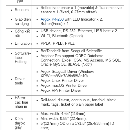
Type
Reflective sensor x 1 (movable) & Transmissive
Sensors
sensor x 1 (fixed, 6.27mm offset)
Giao diện
Argox P4-250
with LED Indicator x 2,
sử dụng
Button(Feed) x 1
USB device, RS-232, Ethernet, USB host x 2
Cổng kết
nối
WI-FI, Bluetooth (Option)
Emulation
PPLA, PPLB, PPLZ
BarTender® from Seaguall Scientific
Software-
Argobar Pro support ODBC Database
label
Connection: Excel, CSV, MS Access, MS SQL,
Editing
Oracle MySQL, dBASE (*.dbf)
Argox Seaguall Driver (Windows
XP/Vista/Win7/Win8/Win10)
Driver
Argox Linux Printer Driver
tools
Argox macOS Printer Driver
Argox RPi Printer Driver
Hỗ trợ
Roll-feed, die-cut, continuous, fan-fold, black
các loại
mark, tags, ticket or plain paper label
nhãn in
Max. width: 4.65” (118mm).
Min. width: 0.88” (22.4mm).
Kích
thước
5”(127mm) OD on a 1”/1.5” (25.4/38 mm) ID
giấy
core;