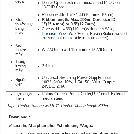
decal
Dealer Option external media stand 8” OD on
1”/3” ID Core
Ribbon width:
1.6”~4.33”(40 mm~110mm)
,
Kích
Ribbon length:
Max. 300m. Core size ID
thước ruy
1”(25.4 mm) or 0.5”(12.7mm)
băng
Core width: 4.33”(110mm)with notch Wax,
mực
Premium Wax
, Wax/Resin, Resin (Ribbon wound
ink-side out or ink-side in: auto-detect)
Kích
W 220.6mm x H 187.5mm x D 278.5mm
thước
máy
Trọng
2.4 kgs
lượng
máy
Universal Switching Power Supply Input:
Nguồn
100V~240V±10%, 1.5A, 50~60Hz, Output:
điện
24VDC, 2.4A
Lựa chọn
Rotary Cutter / Partial Cutter,RTC card, External
thêm
media stand
Tags: Printer-Printing-width-4", Printer-Ribbon-length-300m
Download :
✅
Liên hệ Nhà phân phối #chinhhang #Argox