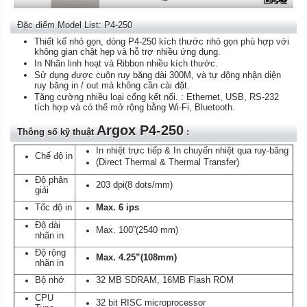
Đặc điểm Model List: P4-250
Thiết kế nhỏ gọn, dòng P4-250 kích thước nhỏ gọn phù hợp với
không gian chật hẹp và hỗ trợ nhiều ứng dụng.
In Nhãn linh hoạt và Ribbon nhiều kích thước.
Sử dụng được cuộn ruy băng dài 300M, và tự động nhận diện
ruy băng in / out mà không cần cài đặt.
Tăng cường nhiều loại cổng kết nối. : Ethernet, USB, RS-232
tích hợp và có thể mở rộng bằng Wi-Fi, Bluetooth.
Argox P4-250
Thông số kỹ thuật
:
In nhiệt trực tiếp & In chuyển nhiệt qua ruy-băng
Chế độ in
(Direct Thermal & Thermal Transfer)
Độ phân
203 dpi(8 dots/mm)
giải
Tốc độ in
Max. 6 ips
Độ dài
Max. 100”(2540 mm)
nhãn in
Độ rộng
Max. 4.25”(108mm)
nhãn in
Bộ nhớ
32 MB SDRAM, 16MB Flash ROM
CPU
32 bit RISC microprocessor