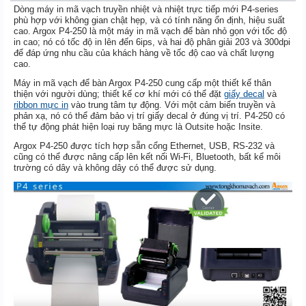
Dòng máy in mã vạch truyền nhiệt và nhiệt trực tiếp mới P4-series
phù hợp với không gian chật hẹp, và có tính năng ổn định, hiệu suất
cao. Argox P4-250 là một máy in mã vạch để bàn nhỏ gọn với tốc độ
in cao; nó có tốc độ in lên đến 6ips, và hai độ phân giải 203 và 300dpi
để đáp ứng nhu cầu của khách hàng về tốc độ cao và chất lượng
cao.
Máy in mã vạch để bàn Argox P4-250 cung cấp một thiết kế thân
thiện với người dùng; thiết kế cơ khí mới có thể đặt
giấy decal
và
ribbon mực in
vào trung tâm tự động. Với một cảm biến truyền và
phản xạ, nó có thể đảm bảo vị trí giấy decal ở đúng vị trí. P4-250 có
thể tự động phát hiện loại ruy băng mực là Outsite hoặc Insite.
Argox P4-250 được tích hợp sẵn cổng Ethernet, USB, RS-232 và
cũng có thể được nâng cấp lên kết nối Wi-Fi, Bluetooth, bất kể môi
trường có dây và không dây có thể được sử dụng.