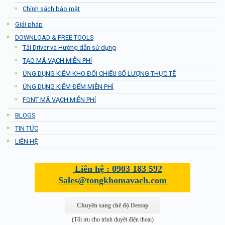
Chính sách bảo mật
Giải pháp
DOWNLOAD & FREE TOOLS
Tải Driver và Hướng dẫn sử dụng
TẠO MÃ VẠCH MIỄN PHÍ
ỨNG DỤNG KIỂM KHO ĐỐI CHIẾU SỐ LƯỢNG THỰC TẾ
ỨNG DỤNG KIỂM ĐẾM MIỄN PHÍ
FONT MÃ VẠCH MIỄN PHÍ
BLOGS
TIN TỨC
LIÊN HỆ
Liên hệ :
0903 183 592
Sales@tongkhomavach.com
Chuyển sang chế độ Destop
(Tối ưu cho trình duyệt điện thoại)