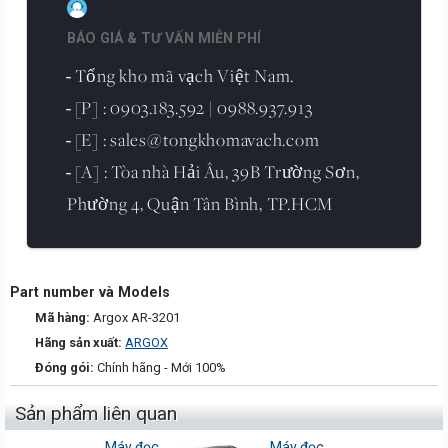
BÁO GIÁ & TƯ VẤN MIỄN PHÍ
Tổng kho mã vạch Việt Nam.
-
[P] : 0903.183.592 | 0988.937.913
-
[E] : sales@tongkhomavach.com
-
[A] : Tòa nhà Hải Âu, 39B Trường Sơn,
-
Phường 4, Quận Tân Bình, TP.HCM
Part number và Models
Mã hàng:
Argox AR-3201
Hãng sản xuất:
ARGOX
Đóng gói:
Chính hãng - Mới 100%
Sản phẩm liên quan
Máy đọc
Máy đọc