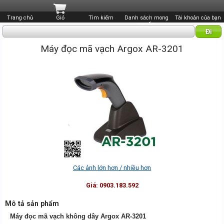
Trang chủ
Giỏ
Tìm kiếm
Danh sách mong
Tài khoản của bạn
muốn
Máy đọc mã vạch Argox AR-3201
Các ảnh lớn hơn / nhiều hơn
Giá:
0903.183.592
Mô tả sản phẩm
Máy đọc mã vạch không dây Argox AR-3201