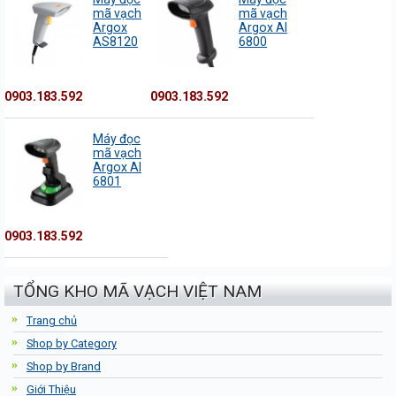
mã vạch
mã vạch
Argox
Argox AI
AS8120
6800
0903.183.592
0903.183.592
Máy đọc
mã vạch
Argox AI
6801
0903.183.592
TỔNG KHO MÃ VẠCH VIỆT NAM
Trang chủ
Shop by Category
Shop by Brand
Giới Thiệu