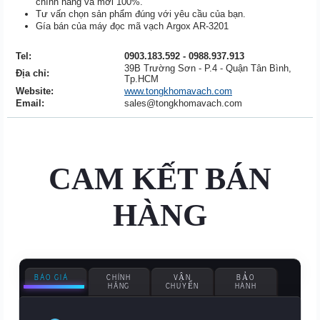
chính hãng và mới 100%.
Tư vấn chọn sản phẩm đúng với yêu cầu của bạn.
Gía bán của máy đọc mã vạch Argox AR-3201
ại Hà Nội, Hồ Chí
Minh, Đà Nẵng
Tel:
0903.183.592 - 0988.937.913
39B Trường Sơn - P.4 - Quận Tân Bình,
Địa chỉ:
Tp.HCM
Website:
www.tongkhomavach.com
Email:
sales@tongkhomavach.com
CAM KẾT BÁN
HÀNG
BÁO GIÁ
CHÍNH
VẬN
BẢO
HÃNG
CHUYỂN
HÀNH