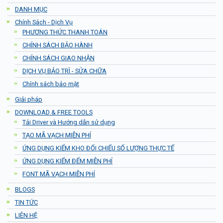
DANH MỤC
Chính Sách - Dịch Vụ
PHƯƠNG THỨC THANH TOÁN
CHÍNH SÁCH BẢO HÀNH
CHÍNH SÁCH GIAO NHẬN
DỊCH VỤ BẢO TRÌ - SỬA CHỮA
Chính sách bảo mật
Giải pháp
DOWNLOAD & FREE TOOLS
Tải Driver và Hướng dẫn sử dụng
TẠO MÃ VẠCH MIỄN PHÍ
ỨNG DỤNG KIỂM KHO ĐỐI CHIẾU SỐ LƯỢNG THỰC TẾ
ỨNG DỤNG KIỂM ĐẾM MIỄN PHÍ
FONT MÃ VẠCH MIỄN PHÍ
BLOGS
TIN TỨC
LIÊN HỆ