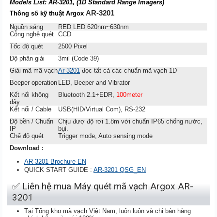
Models List: AR-3201, (1D Standard Range Imagers)
AR-3201
Thông số kỹ thuật Argox
Nguồn sáng
RED LED 620nm~630nm
Công nghệ quét
CCD
Tốc độ quét
2500 Pixel
Độ phân giải
3mil (Code 39)
Giải mã mã vạch
Ar-3201
đọc tất cả các chuẩn mã vạch 1D
Beeper operation
LED, Beeper and Vibrator
Kết nối không
Bluetooth 2.1+EDR,
100meter
dây
Kết nối / Cable
USB(HID/Virtual Com), RS-232
Độ bền / Chuẩn
Chịu đượ độ rơi 1.8m với chuẩn IP65 chống nước,
IP
bụi.
Chế độ quét
Trigger mode, Auto sensing mode
Download :
AR-3201 Brochure EN
QUICK START GUIDE :
AR-3201 QSG_EN
✅ Liên hệ mua Máy quét mã vạch
Argox AR-
3201
Tại Tổng kho mã vạch Việt Nam, luôn luôn và chỉ bán hàng