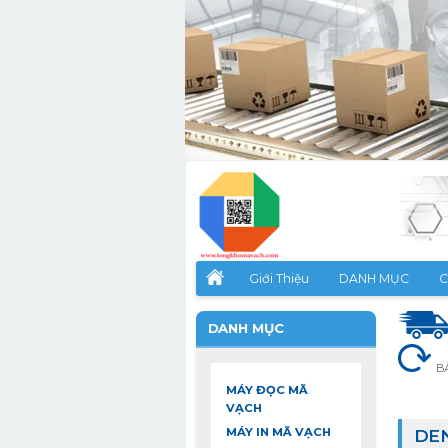
Giới Thiệu
DANH MỤC
C
DANH MỤC
B
MÁY ĐỌC MÃ
VẠCH
MÁY IN MÃ VẠCH
DE