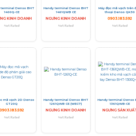
 terminal Denso BHT
Handy terminal Denso BHT
Máy đọc mã vạch trên 
1400Q-CE
1461QWB CE
thoại Denso QK30
NG KINH DOANH
NGƯNG KINH DOANH
0903.183.592
ọc mã vạch 2D Denso
Handy terminal Denso BHT
Handy terminal Denso
GT20Q
1261QWB CE (WEC7)
1361QWB-CE
0903.183.592
NGƯNG KINH DOANH
NGƯNG SẢN XUẤ