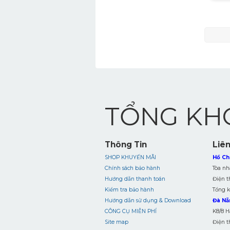
TỔNG KHO
Thông Tin
Liên
SHOP KHUYẾN MÃI
Hồ Chí
Chính sách bảo hành
Tòa nh
Hướng dẫn thanh toán
Điện t
Kiểm tra bảo hành
Tổng 
Hướng dẫn sử dụng & Download
Đà Nẵ
CÔNG CỤ MIỄN PHÍ
K8/8 H
Site map
Điện t