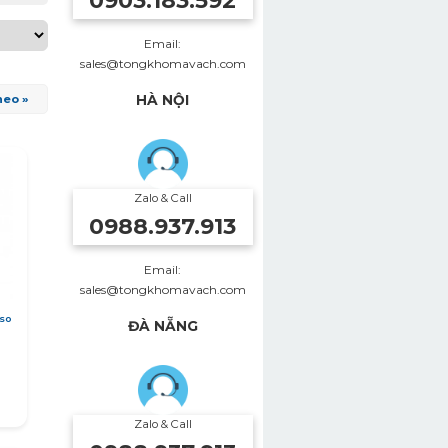
0903.183.592
Email:
sales@tongkhomavach.com
heo »
HÀ NỘI
Zalo & Call
0988.937.913
Email:
sales@tongkhomavach.com
so
ĐÀ NẴNG
Zalo & Call