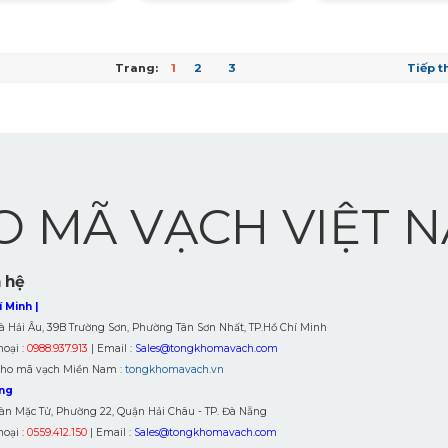
Trang:
1
2
3
Tiếp t
 MÃ VẠCH VIỆT 
 hệ
 Minh |
à Hải Âu, 39B Trường Sơn, Phường Tân Sơn Nhất, TP.Hồ Chí Minh
hoại :
0988.937.913
| Email :
Sales@tongkhomavach.com
kho mã vạch Miền Nam :
tongkhomavach.vn
ng
àn Mặc Tử, Phường 22, Quận Hải Châu - TP. Đà Nẵng
hoại :
0559.412.150
| Email :
Sales@tongkhomavach.com