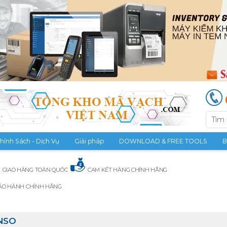
hính Sách - Dịch Vụ
Giải pháp
DOWNLOAD & FREE TOOLS
B
GIAO HÀNG TOÀN QUỐC
CAM KẾT HÀNG CHÍNH HÃNG
ẢO HÀNH CHÍNH HÃNG
NSO