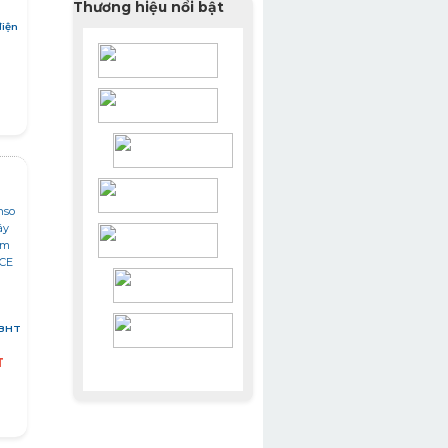
Thương hiệu nổi bật
điện
 BHT
T