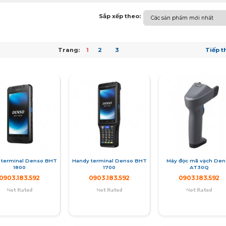
Sắp xếp theo:
Trang:
1
2
3
Tiếp t
 terminal Denso BHT
Handy terminal Denso BHT
Máy đọc mã vạch Den
1800
1700
AT30Q
0903.183.592
0903.183.592
0903.183.592