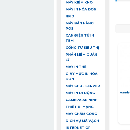
MÁY KIỂM KHO
MÁY IN HÓA ĐƠN
RFID
MÁY BÁN HÀNG
POS
CÂN ĐIỆN TỬ IN
TEM
CỔNG TỪ SIÊU THỊ
PHẦN MỀM QUẢN
LÝ
MÁY IN THẺ
GIẤY MỰC IN HÓA
ĐƠN
MÁY CHỦ - SERVER
Handy
MÁY IN DI ĐỘNG
CAMERA AN NINH
THIẾT BỊ MẠNG
MÁY CHẤM CÔNG
DỊCH VỤ MÃ VẠCH
INTERNET OF