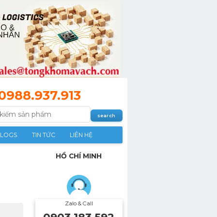
0988.937.913
LOGS
TIN TỨC
LIÊN HỆ
HỒ CHÍ MINH
Zalo & Call