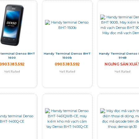
 terminal Denso BHT
Handy Terminal Denso BHT
Handy Terminal Denso
1600
1500b
914B
0903.183.592
0903.183.592
NGƯNG SẢN XUẤ