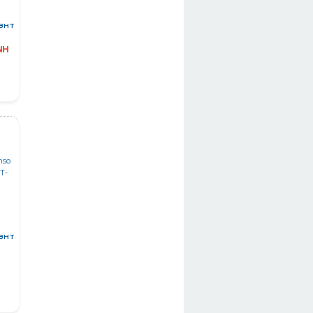
 BHT
NH
 BHT