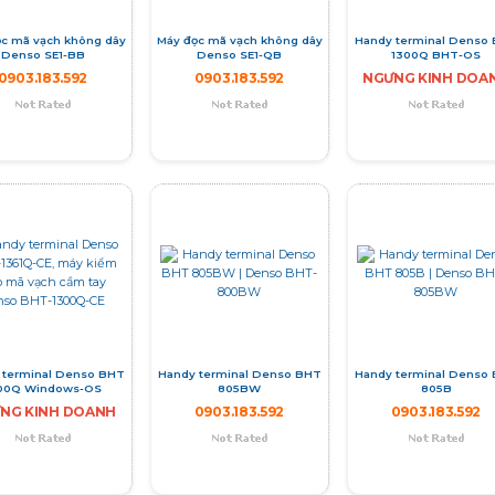
c mã vạch không dây
Máy đọc mã vạch không dây
Handy terminal Denso
Denso SE1-BB
Denso SE1-QB
1300Q BHT-OS
0903.183.592
0903.183.592
NGƯNG KINH DOA
 terminal Denso BHT
Handy terminal Denso BHT
Handy terminal Denso
00Q Windows-OS
805BW
805B
NG KINH DOANH
0903.183.592
0903.183.592