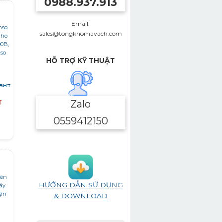
0988.937.913
Email:
sales@tongkhomavach.com
HỖ TRỢ KỸ THUẬT
 BHT
Zalo
T
0559412150
HƯỚNG DẪN SỬ DỤNG
& DOWNLOAD