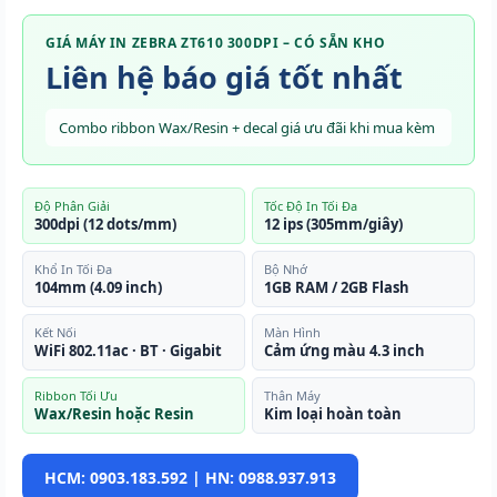
GIÁ MÁY IN ZEBRA ZT610 300DPI – CÓ SẴN KHO
Liên hệ báo giá tốt nhất
Combo ribbon Wax/Resin + decal giá ưu đãi khi mua kèm
Độ Phân Giải
Tốc Độ In Tối Đa
300dpi (12 dots/mm)
12 ips (305mm/giây)
Khổ In Tối Đa
Bộ Nhớ
104mm (4.09 inch)
1GB RAM / 2GB Flash
Kết Nối
Màn Hình
WiFi 802.11ac · BT · Gigabit
Cảm ứng màu 4.3 inch
Ribbon Tối Ưu
Thân Máy
Wax/Resin hoặc Resin
Kim loại hoàn toàn
HCM: 0903.183.592 | HN: 0988.937.913