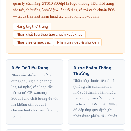
quản lý cửa hàng. ZT610 300dpi in logo thương hiệu thời trang
sắc nét, chữ tiếng Anh/Việt 4–5pt rõ ràng và mã vạch chuẩn POS
— tất cả trên một nhãn hang tag chiều rộng 30–50mm.
Hang tag thời trang
Nhãn chất liệu theo tiêu chuẩn xuất khẩu
Nhãn size & màu sắc
Nhãn giày dép & phụ kiện
Điện Tử Tiêu Dùng
Dược Phẩm Thông
Thường
Nhãn sản phẩm điện tử tiêu
Nhãn hộp thuốc tiêu chuẩn
dùng (phụ kiện điện thoại,
(không cần serialization
loa, tai nghe) cần logo sắc
nhỏ) với thành phần thuốc,
nét và mã QR warranty.
liều dùng, hạn sử dụng và
300dpi cho chất lượng đủ tốt
mã barcode GS1-128. 300dpi
mà không cần 600dpi
đủ đáp ứng quy định ghi
chuyên biệt cho điện tử công
nhãn dược phẩm tiêu chuẩn.
nghiệp.