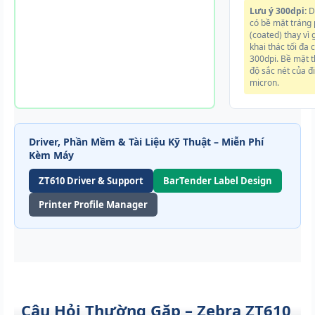
Lưu ý 300dpi:
D
có bề mặt tráng
(coated) thay vì 
khai thác tối đa 
300dpi. Bề mặt 
độ sắc nét của đ
micron.
Driver, Phần Mềm & Tài Liệu Kỹ Thuật – Miễn Phí
Kèm Máy
ZT610 Driver & Support
BarTender Label Design
Printer Profile Manager
Câu Hỏi Thường Gặp – Zebra ZT610