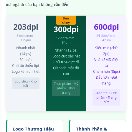
mà ngành của bạn không cần đến.
Bán
chạy
203dpi
600dpi
300dpi
8 dots/mm ·
24 dots/mm ·
12 dots/mm ·
125μm
42μm
84μm
Nhanh nhất
Siêu mịn (chữ
Nhanh (12ips)
(14ips)
2pt)
Logo cực sắc nét
Rẻ nhất
Nhãn SMD điện
Chữ từ 4–5pt rõ
Chữ tối thiểu 6pt
tử
QR code mật độ
Logo kém chi tiết
Chậm hơn (8ips)
cao
Đắt hơn · Đặt
Logistics · Kho
hàng
Thực phẩm · Mỹ
bãi
phẩm · Thời
trang
Điện tử · Dược
phẩm · Trang
sức
Logo Thương Hiệu
Thành Phần &