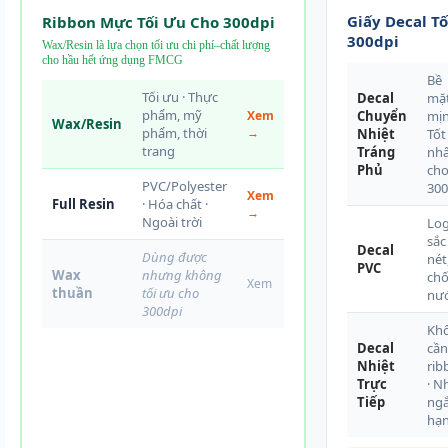
Giấy Decal T
Ribbon Mực Tối Ưu Cho 300dpi
300dpi
Wax/Resin là lựa chọn tối ưu chi phí–chất lượng
cho hầu hết ứng dụng FMCG
Bề
Tối ưu · Thực
Decal
mặ
phẩm, mỹ
Xem
Chuyển
mịn
Wax/Resin
phẩm, thời
→
Nhiệt
Tốt
trang
Tráng
nhấ
Phủ
ch
PVC/Polyester
300
Xem
Full Resin
· Hóa chất ·
→
Ngoài trời
Lo
sắc
Decal
Dùng được
nét
PVC
Wax
nhưng không
ch
Xem
thuần
tối ưu cho
nư
300dpi
Kh
Decal
cần
Nhiệt
rib
Trực
· N
Tiếp
ng
hạ