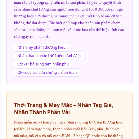
màu sắc và typography trên nhãn sản phẩm là yếu tố quyết định
cảm nhận chất lượng của người tiêu dùng. ZT610 300dpi in logo
thương hiệu với đường nét mượt mà và chi tiết tinh tế mà 203dpi
không thể đạt được. Đặc biệt phù hợp cho nhãn sản phẩm chăm
sóc tóc, kem dưỡng da, son môi và nước hoa cần thể hiện tính cao
cấp ngay trên bao bì.
Nhãn mỹ phẩm thương hiệu
Nhãn thành phần INCI tiếng Anh/Việt
Sticker bổ sung tem nhãn phụ
QR code tra cứu chứng chỉ an toàn
Thời Trang & May Mặc – Nhãn Tag Giá,
Nhãn Thành Phần Vải
Nhãn quần áo và hàng dệt may phải in đồng thời tên thương hiệu
(có khi kèm logo nhỏ), thành phần chất liệu (vải, pha), kích cỡ,
mã màu, mã vận và mã vạch EAN-13 hoặc QR code cho hệ thống