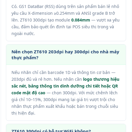
Có. GS1 DataBar (RSS) dùng trên sản phẩm bán lẻ nhỏ
yêu cầu X-dimension ≥0.254mm và ANSI grade B trở
lên. ZT610 300dpi tạo module
0.084mm
— vượt xa yêu
cầu, đảm bảo quét ổn định tại POS siêu thị trong và
ngoài nước.
Nên chọn ZT610 203dpi hay 300dpi cho nhà máy
thực phẩm?
Nếu nhãn chỉ cần barcode 1D và thông tin cơ bản —
203dpi đủ và rẻ hơn. Nếu nhãn cần
logo thương hiệu
sắc nét, bảng thông tin dinh dưỡng chi tiết hoặc QR
code mật độ cao
— chọn 300dpi. Với mức chênh lệch
giá chỉ 10–15%, 300dpi mang lại giá trị vượt trội cho
nhãn thực phẩm xuất khẩu hoặc bán trong chuỗi siêu
thị hiện đại.
ZT610 300dpi có hỗ trợ WiFi không?