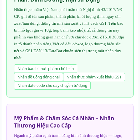
Nhãn thực phẩm Việt Nam phải tuân thủ Nghị định 43/2017/NĐ-
CP: ghi rõ tên sản phẩm, thành phần, khối lượng tịnh, ngày sản
xuất/hạn dùng, thông tin nhà sản xuất và mã vạch GS1. Trên bao
bì nhỏ (gói gia vị 10g, hộp bánh kẹo nhỏ), tất cả thông tin này
phải in vào không gian hạn chế với chữ đọc được. ZT610 300dpi
in rõ thành phần tiếng Việt có dấu cỡ 4pt, logo thương hiệu sắc
nét và GS1 EAN-13/DataBar chuẩn siêu thị trong một nhãn duy
nhất.
Nhãn bao bì thực phẩm chế biến
Nhãn đồ uống đóng chai
Nhãn thực phẩm xuất khẩu GS1
Nhãn date code cho dây chuyền tự động
Mỹ Phẩm & Chăm Sóc Cá Nhân – Nhãn
Thương Hiệu Cao Cấp
Ngành mỹ phẩm cạnh tranh bằng hình ảnh thương hiệu — logo,