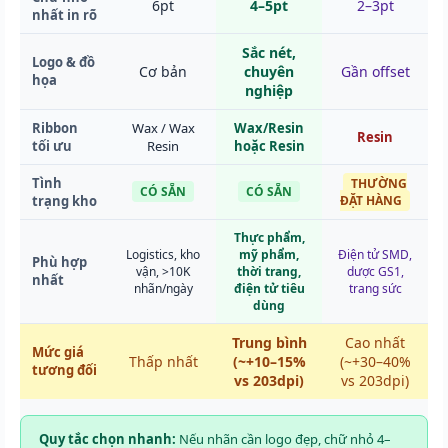
6pt
4–5pt
2–3pt
nhất in rõ
Sắc nét,
Logo & đồ
Cơ bản
chuyên
Gần offset
họa
nghiệp
Ribbon
Wax / Wax
Wax/Resin
Resin
tối ưu
Resin
hoặc Resin
Tình
THƯỜNG
CÓ SẴN
CÓ SẴN
trạng kho
ĐẶT HÀNG
Thực phẩm,
Logistics, kho
mỹ phẩm,
Điện tử SMD,
Phù hợp
vận, >10K
thời trang,
dược GS1,
nhất
nhãn/ngày
điện tử tiêu
trang sức
dùng
Trung bình
Cao nhất
Mức giá
Thấp nhất
(~+10–15%
(~+30–40%
tương đối
vs 203dpi)
vs 203dpi)
Quy tắc chọn nhanh:
Nếu nhãn cần logo đẹp, chữ nhỏ 4–