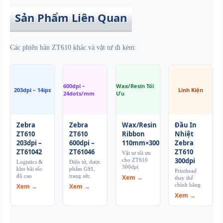
Sản Phẩm Liên Quan
Các phiên bản ZT610 khác và vật tư đi kèm:
600dpi –
Wax/Resin Tối
203dpi – 14ips
Linh Kiện
24dots/mm
Ưu
Zebra
Zebra
Wax/Resin
Đầu In
ZT610
ZT610
Ribbon
Nhiệt
203dpi –
600dpi –
110mm×300m
Zebra
ZT61042
ZT61046
ZT610
Vật tư tối ưu
300dpi
cho ZT610
Logistics &
Điện tử, dược
300dpi
kho bãi tốc
phẩm GS1,
Printhead
độ cao
trang sức
Xem →
thay thế
chính hãng
Xem →
Xem →
Xem →