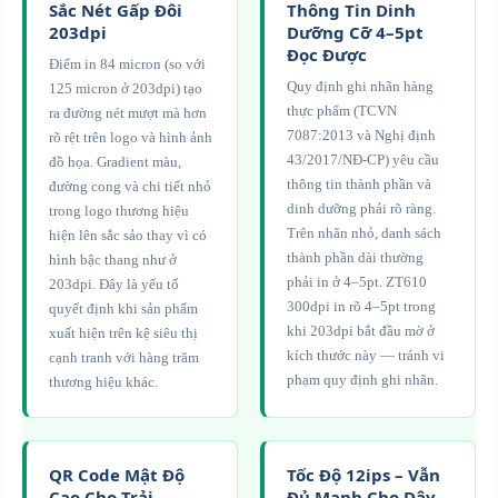
Sắc Nét Gấp Đôi
Thông Tin Dinh
203dpi
Dưỡng Cỡ 4–5pt
Đọc Được
Điểm in 84 micron (so với
Quy định ghi nhãn hàng
125 micron ở 203dpi) tạo
thực phẩm (TCVN
ra đường nét mượt mà hơn
7087:2013 và Nghị định
rõ rệt trên logo và hình ảnh
43/2017/NĐ-CP) yêu cầu
đồ họa. Gradient màu,
thông tin thành phần và
đường cong và chi tiết nhỏ
dinh dưỡng phải rõ ràng.
trong logo thương hiệu
Trên nhãn nhỏ, danh sách
hiện lên sắc sảo thay vì có
thành phần dài thường
hình bậc thang như ở
phải in ở 4–5pt. ZT610
203dpi. Đây là yếu tố
300dpi in rõ 4–5pt trong
quyết định khi sản phẩm
khi 203dpi bắt đầu mờ ở
xuất hiện trên kệ siêu thị
kích thước này — tránh vi
cạnh tranh với hàng trăm
phạm quy định ghi nhãn.
thương hiệu khác.
QR Code Mật Độ
Tốc Độ 12ips – Vẫn
Cao Cho Trải
Đủ Mạnh Cho Dây