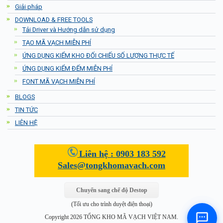
Giải pháp
DOWNLOAD & FREE TOOLS
Tải Driver và Hướng dẫn sử dụng
TẠO MÃ VẠCH MIỄN PHÍ
ỨNG DỤNG KIỂM KHO ĐỐI CHIẾU SỐ LƯỢNG THỰC TẾ
ỨNG DỤNG KIỂM ĐẾM MIỄN PHÍ
FONT MÃ VẠCH MIỄN PHÍ
BLOGS
TIN TỨC
LIÊN HỆ
Liên hệ :
0903 183 592
Sales@tongkhomavach.com
Chuyển sang chế độ Destop
(Tối ưu cho trình duyệt điện thoại)
Copyright 2026 TỔNG KHO MÃ VẠCH VIỆT NAM.