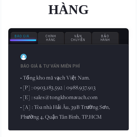
HÀNG
BÁO GIÁ
CHÍNH
VẬN
BẢO
HÃNG
CHUYỂN
HÀNH
BÁO GIÁ & TƯ VẤN MIỄN PHÍ
Tổng kho mã vạch Việt Nam.
-
[P] : 0903.183.592 | 0988.937.913
-
[E] : sales@tongkhomavach.com
-
[A] : Tòa nhà Hải Âu, 39B Trường Sơn,
-
Phường 4, Quận Tân Bình, TP.HCM