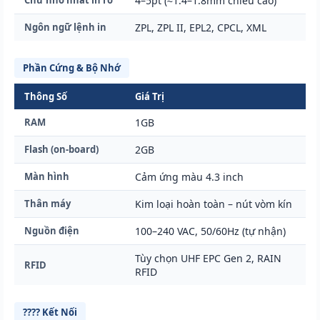
Chữ nhỏ nhất in rõ
4–5pt (≈1.4–1.8mm chiều cao)
Ngôn ngữ lệnh in
ZPL, ZPL II, EPL2, CPCL, XML
Phần Cứng & Bộ Nhớ
Thông Số
Giá Trị
RAM
1GB
Flash (on-board)
2GB
Màn hình
Cảm ứng màu 4.3 inch
Thân máy
Kim loại hoàn toàn – nút vòm kín
Nguồn điện
100–240 VAC, 50/60Hz (tự nhận)
Tùy chọn UHF EPC Gen 2, RAIN
RFID
RFID
???? Kết Nối