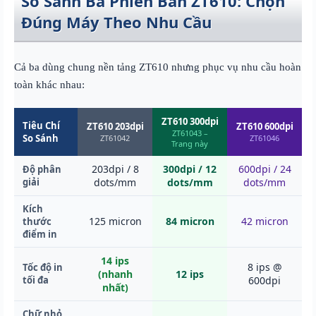
So Sánh Ba Phiên Bản ZT610: Chọn
Đúng Máy Theo Nhu Cầu
Cả ba dùng chung nền tảng ZT610 nhưng phục vụ nhu cầu hoàn
toàn khác nhau:
ZT610 300dpi
Tiêu Chí
ZT610 203dpi
ZT610 600dpi
ZT61043 –
So Sánh
ZT61042
ZT61046
Trang này
203dpi / 8
300dpi / 12
600dpi / 24
Độ phân
giải
dots/mm
dots/mm
dots/mm
Kích
125 micron
84 micron
42 micron
thước
điểm in
14 ips
8 ips @
Tốc độ in
(nhanh
12 ips
tối đa
600dpi
nhất)
Chữ nhỏ