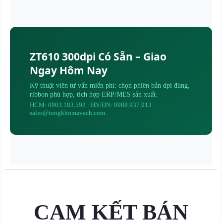
ZT610 300dpi Có Sẵn – Giao
Ngay Hôm Nay
Kỹ thuật viên tư vấn miễn phí: chọn phiên bản dpi đúng,
ribbon phù hợp, tích hợp ERP/MES sản xuất.
HCM: 0903.183.592 · HN/ĐN: 0988.937.913 ·
sales@tongkhomavach.com
CAM KẾT BÁN