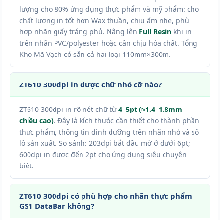
lượng cho 80% ứng dụng thực phẩm và mỹ phẩm: cho
chất lượng in tốt hơn Wax thuần, chịu ẩm nhẹ, phù
hợp nhãn giấy tráng phủ. Nâng lên
Full Resin
khi in
trên nhãn PVC/polyester hoặc cần chịu hóa chất. Tổng
Kho Mã Vạch có sẵn cả hai loại 110mm×300m.
ZT610 300dpi in được chữ nhỏ cỡ nào?
ZT610 300dpi in rõ nét chữ từ
4–5pt (≈1.4–1.8mm
chiều cao)
. Đây là kích thước cần thiết cho thành phần
thực phẩm, thông tin dinh dưỡng trên nhãn nhỏ và số
lô sản xuất. So sánh: 203dpi bắt đầu mờ ở dưới 6pt;
600dpi in được đến 2pt cho ứng dụng siêu chuyên
biệt.
ZT610 300dpi có phù hợp cho nhãn thực phẩm
GS1 DataBar không?