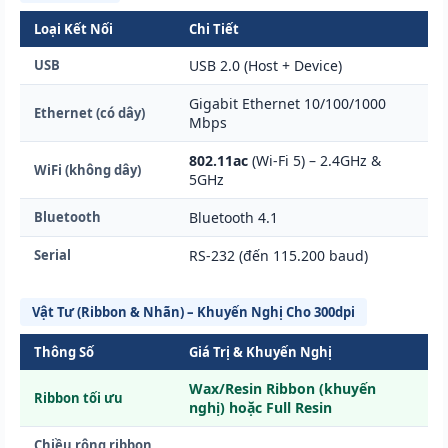
Loại Kết Nối
Chi Tiết
USB
USB 2.0 (Host + Device)
Gigabit Ethernet 10/100/1000
Ethernet (có dây)
Mbps
802.11ac
(Wi-Fi 5) – 2.4GHz &
WiFi (không dây)
5GHz
Bluetooth
Bluetooth 4.1
Serial
RS-232 (đến 115.200 baud)
Vật Tư (Ribbon & Nhãn) – Khuyến Nghị Cho 300dpi
Thông Số
Giá Trị & Khuyến Nghị
Wax/Resin Ribbon (khuyến
Ribbon tối ưu
nghị) hoặc Full Resin
Chiều rộng ribbon