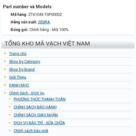
Part number và Models
Mã hàng:
ZT61043-T0P0000Z
Hãng sản xuất:
ZEBRA
Đóng gói:
Chính hãng - Mới 100%
TỔNG KHO MÃ VẠCH VIỆT NAM
Trang chủ
Shop by Category
Shop by Brand
Giới Thiệu
DANH MỤC
Chính Sách - Dịch Vụ
PHƯƠNG THỨC THANH TOÁN
CHÍNH SÁCH BẢO HÀNH
CHÍNH SÁCH GIAO NHẬN
DỊCH VỤ BẢO TRÌ - SỬA CHỮA
Chính sách bảo mật