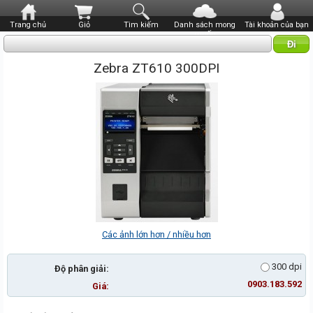
Trang chủ
Giỏ
Tìm kiếm
Danh sách mong
Tài khoản của bạn
muốn
Zebra ZT610 300DPI
Các ảnh lớn hơn / nhiều hơn
300 dpi
Độ phân giải:
0903.183.592
Giá: