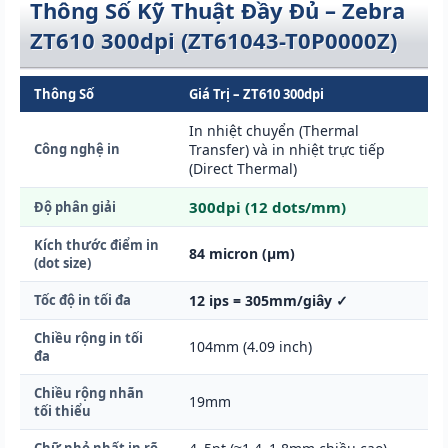
Thông Số Kỹ Thuật Đầy Đủ – Zebra
ZT610 300dpi (ZT61043-T0P0000Z)
Thông Số
Giá Trị – ZT610 300dpi
In nhiệt chuyển (Thermal
Công nghệ in
Transfer) và in nhiệt trực tiếp
(Direct Thermal)
300dpi (12 dots/mm)
Độ phân giải
Kích thước điểm in
84 micron (μm)
(dot size)
Tốc độ in tối đa
12 ips = 305mm/giây ✓
Chiều rộng in tối
104mm (4.09 inch)
đa
Chiều rộng nhãn
19mm
tối thiểu