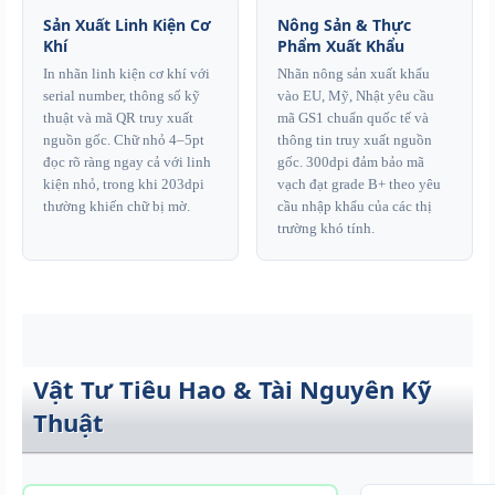
Sản Xuất Linh Kiện Cơ
Nông Sản & Thực
Khí
Phẩm Xuất Khẩu
In nhãn linh kiện cơ khí với
Nhãn nông sản xuất khẩu
serial number, thông số kỹ
vào EU, Mỹ, Nhật yêu cầu
thuật và mã QR truy xuất
mã GS1 chuẩn quốc tế và
nguồn gốc. Chữ nhỏ 4–5pt
thông tin truy xuất nguồn
đọc rõ ràng ngay cả với linh
gốc. 300dpi đảm bảo mã
kiện nhỏ, trong khi 203dpi
vạch đạt grade B+ theo yêu
thường khiến chữ bị mờ.
cầu nhập khẩu của các thị
trường khó tính.
Vật Tư Tiêu Hao & Tài Nguyên Kỹ
Thuật