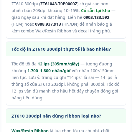
ZT610 300dpi (
ZT61043-T0P0000Z
) có giá cao hơn
phiên bản 203dpi khoảng 10–15%.
Có sẵn tại kho
—
giao ngay sau khi đặt hàng. Liên hệ
0903.183.592
(HCM) hoặc
0988.937.913
(HN/ĐN) để nhận báo giá
kèm combo Wax/Resin Ribbon và decal tráng phủ.
Tốc độ in ZT610 300dpi thực tế là bao nhiêu?
Tốc độ tối đa
12 ips (305mm/giây)
— tương đương
khoảng
1.700–1.800 nhãn/giờ
với nhãn 100×150mm
liên tục. Lưu ý: trang cũ ghi "14 ips" là sai — 14 ips là
thông số của ZT610 203dpi, không phải 300dpi. Tốc độ
12 ips vẫn đủ mạnh cho hầu hết dây chuyền đóng gói
hàng tiêu dùng.
ZT610 300dpi nên dùng ribbon loại nào?
Wax/Resin Ribbon
là lựa chọn tối ưu chi phí–chất