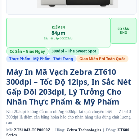
ĐIỂM IN
CÓ SẴN
84μm
KHO
Sắc nét gấp đôi 203dpi
300dpi – The Sweet Spot
Có Sẵn – Giao Ngay
Thực Phẩm · Mỹ Phẩm · Thời Trang
Giao Miễn Phí Toàn Quốc
Máy In Mã Vạch Zebra ZT610
300dpi – Tốc Độ 12ips, In Sắc Nét
Gấp Đôi 203dpi, Lý Tưởng Cho
Nhãn Thực Phẩm & Mỹ Phẩm
Khi 203dpi không đủ mịn nhưng 600dpi lại quá chuyên biệt — ZT610
300dpi là điểm cân bằng hoàn hảo cho nhãn hàng tiêu dùng chất lượng
cao
Mã:
ZT61043-T0P0000Z
| Hãng:
Zebra Technologies
| Dòng:
ZT600
Series