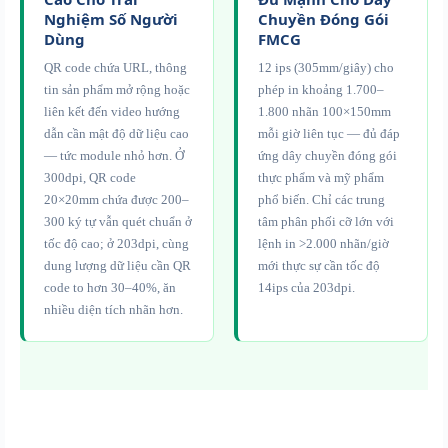
Nghiệm Số Người
Chuyền Đóng Gói
Dùng
FMCG
QR code chứa URL, thông
12 ips (305mm/giây) cho
tin sản phẩm mở rộng hoặc
phép in khoảng 1.700–
liên kết đến video hướng
1.800 nhãn 100×150mm
dẫn cần mật độ dữ liệu cao
mỗi giờ liên tục — đủ đáp
— tức module nhỏ hơn. Ở
ứng dây chuyền đóng gói
300dpi, QR code
thực phẩm và mỹ phẩm
20×20mm chứa được 200–
phổ biến. Chỉ các trung
300 ký tự vẫn quét chuẩn ở
tâm phân phối cỡ lớn với
tốc độ cao; ở 203dpi, cùng
lệnh in >2.000 nhãn/giờ
dung lượng dữ liệu cần QR
mới thực sự cần tốc độ
code to hơn 30–40%, ăn
14ips của 203dpi.
nhiều diện tích nhãn hơn.