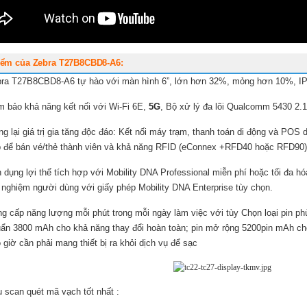
iểm của Zebra T27B8CBD8-A6:
ra T27B8CBD8-A6 tự hào với màn hình 6”, lớn hơn 32%, mỏng hơn 10%, I
 bảo khả năng kết nối với Wi-Fi 6E,
5G
, Bộ xử lý đa lõi Qualcomm 5430 2.
g lại giá trị gia tăng độc đáo: Kết nối máy trạm, thanh toán di động và POS
 để bán vé/thẻ thành viên và khả năng RFID (eConnex +RFD40 hoặc RFD90)
 dụng lợi thế tích hợp với Mobility DNA Professional miễn phí hoặc tối đa hó
i nghiệm người dùng với giấy phép Mobility DNA Enterprise tùy chọn.
g cấp năng lượng mỗi phút trong mỗi ngày làm việc với tùy Chọn loại pin p
ẩn 3800 mAh cho khả năng thay đổi hoàn toàn; pin mở rộng 5200pin mAh cho
 giờ cần phải mang thiết bị ra khỏi dịch vụ để sạc
 scan quét mã vạch tốt nhất :