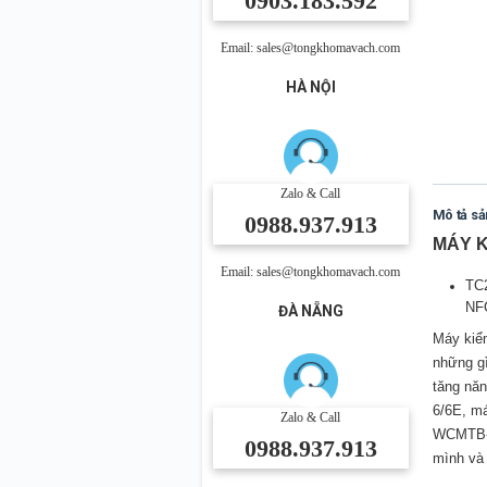
0903.183.592
Email: sales@tongkhomavach.com
HÀ NỘI
Zalo & Call
Mô tả s
0988.937.913
MÁY K
Email: sales@tongkhomavach.com
TC2
NF
ĐÀ NẴNG
Máy kiể
những gì
tăng năn
6/6E, má
Zalo & Call
WCMTB-T2
0988.937.913
mình và 