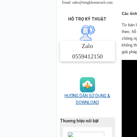
Email: sales@tongkhomavach.com
Các tín
HỖ TRỢ KỸ THUẬT
Từ bán l
theo, hỗ
chóng ng
Zalo
không th
giải ph
0559412150
HƯỚNG DẪN SỬ DỤNG &
DOWNLOAD
Thương hiệu nổi bật