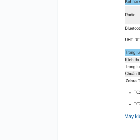
Kết nối 
Radio
Bluetoo
UHF RF
Trọng l
Kích th
Trọng l
Chuẩn I
Zebra T
TC2
TC2
Máy ki