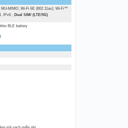
2x2 MU-MIMO; Wi-Fi 6E (802.11ax); Wi-Fi™
4, IPv6 ;
Dual SIM/ (LTE/5G)
thin BLE battery
d
ằng mã vạch miễn phí.