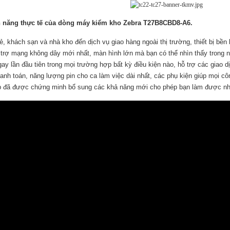
h năng thực tế của dòng máy kiểm kho Zebra T27B8CBD8-A6.
ẻ, khách sạn và nhà kho đến dịch vụ giao hàng ngoài thị trường, thiết bị bền 
 trợ mạng không dây mới nhất, màn hình lớn mà bạn có thể nhìn thấy trong 
ay lần đầu tiên trong mọi trường hợp bất kỳ điều kiện nào, hỗ trợ các giao 
anh toán, năng lượng pin cho ca làm việc dài nhất, các phụ kiện giúp mọi cô
áp đã được chứng minh bổ sung các khả năng mới cho phép bạn làm được nh