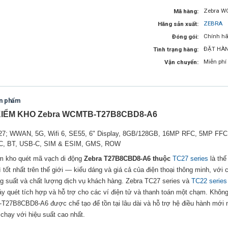
Zebra W
Mã hàng:
ZEBRA
Hãng sản xuất:
Chính hã
Đóng gói:
ĐẶT HÀ
Tình trạng hàng:
Miễn phí
Vận chuyển:
ản phẩm
IỂM KHO Zebra WCMTB-T27B8CBD8-A6
7; WWAN, 5G, Wifi 6, SE55, 6" Display, 8GB/128GB, 16MP RFC, 5MP FFC, 8
C, BT, USB-C, SIM & ESIM, GMS, ROW
m kho quét mã vạch di động
Zebra T27B8CBD8-A6 thuộc
TC27 series
là thế
 tốt nhất trên thế giới — kiểu dáng và giá cả của điện thoại thông minh, với 
g suất và chất lượng dịch vụ khách hàng. Zebra TC27 series và
TC22 series
y quét tích hợp và hỗ trợ cho các ví điện tử và thanh toán một chạm. Không
7B8CBD8-A6 được chế tạo để tồn tại lâu dài và hỗ trợ hệ điều hành mới nhất
chạy với hiệu suất cao nhất.