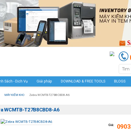
nh Sách - Dịch Vụ
Giải pháp
DOWNLOAD & FREE TOOLS
BLOGS
MÁY KIỂM KHO
Zebra WCMTB-T27B8CBD8-A6
ra WCMTB-T27B8CBD8-A6
Giá:
0903