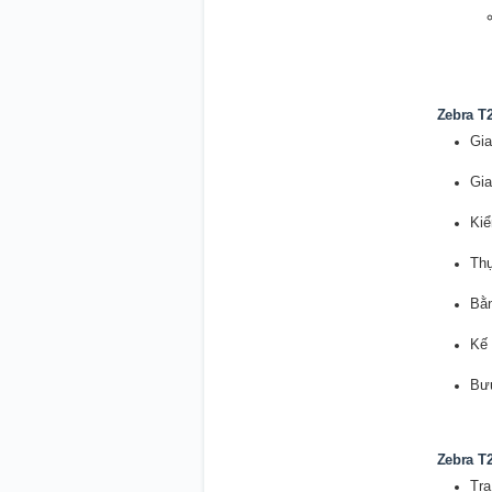
Zebra T2
Gia
Gia
Kiể
Thự
Bằn
Kế 
Bưu
Zebra T2
Tra