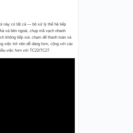
bỉ này có tất cả — bộ xử lý thế hệ tiếp
nhà và bên ngoài, chụp mã vạch nhanh
dịch không tiếp xúc chạm để thanh toán và
ng việc trở nên dễ dàng hơn, cộng với các
iều việc hơn với TC22/TC27.