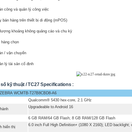
n công và quản lý công việc
 bán hàng trên thiết bị di động (mPOS)
lượng khoảng không quảng cáo và chu kỳ
 hàng chọn
n / vận chuyển
n lý tài sản cố định
số kỹ thuật / TC27 Specifications :
: ZEBRA WCMTB-T27B8CBD8-A6
Qualcomm® 5430 hex-core, 2.1 GHz
Upgradeable to Android 16
 hành
6 GB RAM/64 GB Flash; 8 GB RAM/128 GB Flash
6.0 inch Full High Definition+ (1080 X 2160); LED backlight; 
 hiển thị