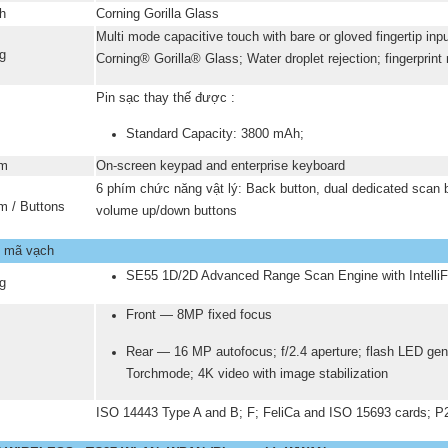
nh
Corning Gorilla Glass
Multi mode capacitive touch with bare or gloved fingertip inpu
g
Corning® Gorilla® Glass; Water droplet rejection; fingerprint
Pin sạc thay thế được :
Standard Capacity: 3800 mAh;
ím
On-screen keypad and enterprise keyboard
6 phím chức năng vật lý: Back button, dual dedicated scan b
m / Buttons
volume up/down buttons
 mã vạch
SE55 1D/2D Advanced Range Scan Engine with Intelli
g
Front — 8MP fixed focus
Rear — 16 MP autofocus; f/2.4 aperture; flash LED gene
Torchmode; 4K video with image stabilization
ISO 14443 Type A and B; F; FeliCa and ISO 15693 cards; P