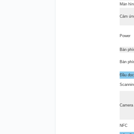
Màn hì
Cảm ứn
Power
Bàn ph
Bàn phí
Đầu đọc
Scannin
Camera
NFC