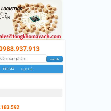
0988.937.913
TIN TỨC
LIÊN HỆ
.183.592