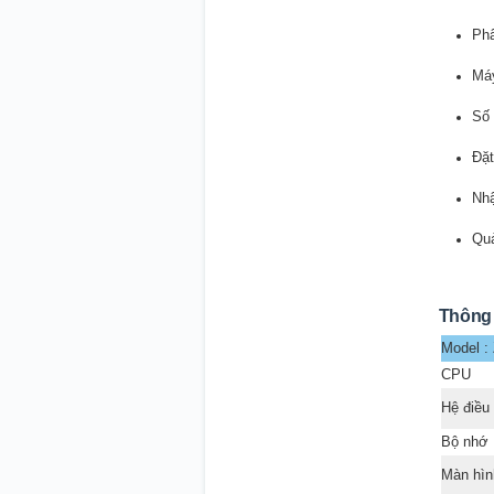
Phâ
Máy
Số 
Đặt
Nhậ
Quả
Thông 
Model 
CPU
Hệ điều
Bộ nhớ
Màn hình