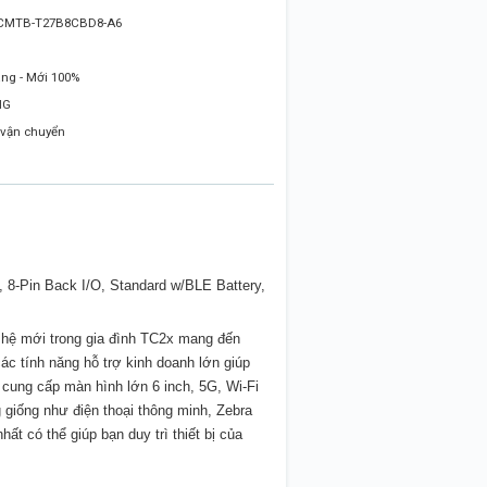
CMTB-T27B8CBD8-A6
ng - Mới 100%
NG
 vận chuyển
-Pin Back I/O, Standard w/BLE Battery,
 hệ mới trong gia đình TC2x mang đến
các tính năng hỗ trợ kinh doanh lớn giúp
cung cấp màn hình lớn 6 inch, 5G, Wi-Fi
 giống như điện thoại thông minh, Zebra
 có thể giúp bạn duy trì thiết bị của