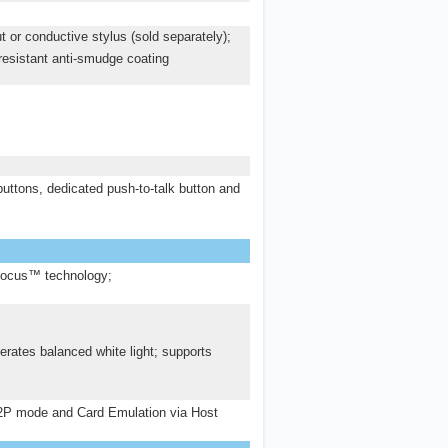
t or conductive stylus (sold separately);
 resistant anti-smudge coating
uttons, dedicated push-to-talk button and
Focus™ technology;
rates balanced white light; supports
2P mode and Card Emulation via Host