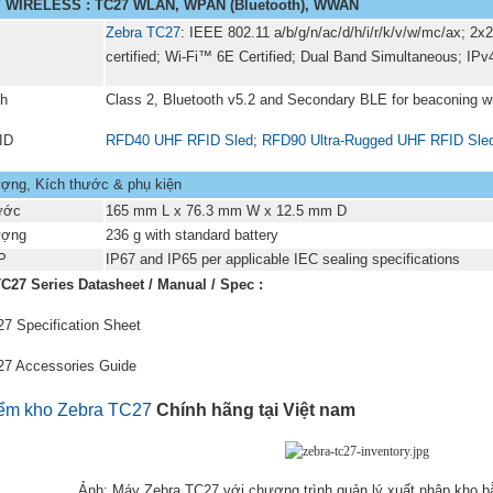
/
WIRELESS : TC27 WLAN, WPAN (Bluetooth), WWAN
Zebra TC27
: IEEE 802.11 a/b/g/n/ac/d/h/i/r/k/v/w/mc/ax; 
certified; Wi-Fi™ 6E Certified; Dual Band Simultaneous; IPv
th
Class 2, Bluetooth v5.2 and Secondary BLE for beaconing wi
ID
RFD40 UHF RFID Sled
;
RFD90 Ultra-Rugged UHF RFID Sle
ượng, Kích thước & phụ kiện
ước
165 mm L x 76.3 mm W x 12.5 mm D
ượng
236 g with standard battery
P
IP67 and IP65 per applicable IEC sealing specifications
C27 Series Datasheet / Manual / Spec :
7 Specification Sheet
7 Accessories Guide
ểm kho Zebra TC27
Chính hãng tại Việt nam
Ảnh: Máy Zebra TC27 với chương trình quản lý xuất nhập kho b