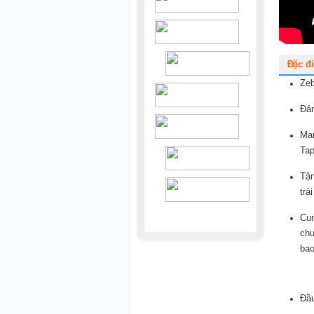
Đặc đ
Zeb
Đảm
Man
Tap
Tận
trả
Cun
chu
bao
Đầu