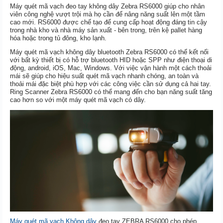
Máy quét mã vạch đeo tay không dây Zebra RS6000 giúp cho nhân
viên công nghệ vượt trội mà họ cần để nâng năng suất lên một tầm
cao mới. RS6000 được chế tạo để cung cấp hoạt động đáng tin cậy
trong nhà kho và nhà máy sản xuất - bên trong, trên kệ pallet hàng
hóa hoặc trong tủ đông, kho lạnh.
Máy quét mã vạch không dây bluetooth Zebra RS6000 có thể kết nối
với bất kỳ thiết bị có hỗ trợ bluetooth HID hoặc SPP như điện thoại di
động, android, iOS, Mac, Windows. Với việc vận hành một cách thoải
mái sẽ giúp cho hiệu suất quét mã vạch nhanh chóng, an toàn và
thoải mái đặc biệt phù hợp với các công việc cần sử dụng cả hai tay.
Ring Scanner Zebra RS6000 có thể mang đến cho bạn năng suất tăng
cao hơn so với một máy quét mã vạch có dây.
Máy quét mã vạch Không dây
đeo tay ZEBRA RS6000 cho phép