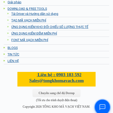
Giải pháp
DOWNLOAD & FREE TOOLS
Tải Driver và Hướng dẫn sử dụng
TẠO MÃ VẠCH MIỄN PHÍ
ỨNG DỤNG KIỂM KHO ĐỐI CHIẾU SỐ LƯỢNG THỰC TẾ
ỨNG DỤNG KIỂM ĐẾM MIỄN PHÍ
FONT MÃ VẠCH MIỄN PHÍ
BLOGS
TIN TỨC
LIÊN HỆ
Liên hệ :
0903 183 592
Sales@tongkhomavach.com
Chuyển sang chế độ Destop
(Tối ưu cho trình duyệt điện thoại)
Copyright 2026 TỔNG KHO MÃ VẠCH VIỆT NAM.