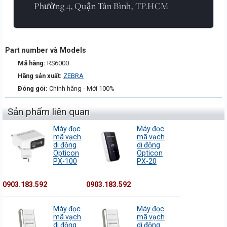
Phường 4, Quận Tân Bình, TP.HCM
Part number và Models
Mã hàng:
RS6000
Hãng sản xuất:
ZEBRA
Đóng gói:
Chính hãng - Mới 100%
Sản phẩm liên quan
Máy đọc
Máy đọc
mã vạch
mã vạch
di động
di động
Opticon
Opticon
PX-100
PX-20
0903.183.592
0903.183.592
Máy đọc
Máy đọc
mã vạch
mã vạch
di động
di động