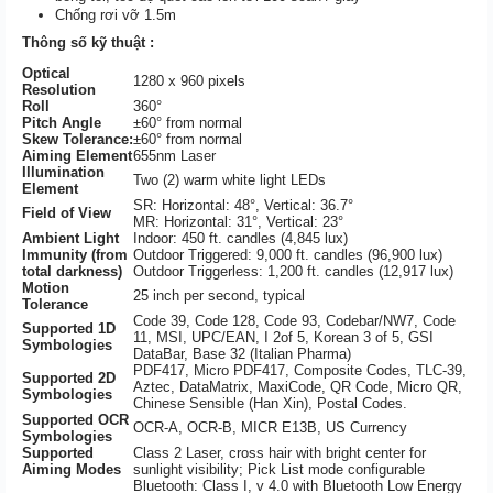
Chống rơi vỡ 1.5m
Thông số kỹ thuật :
Optical
1280 x 960 pixels
Resolution
Roll
360°
Pitch Angle
±60° from normal
Skew Tolerance:
±60° from normal
Aiming Element
655nm Laser
Illumination
Two (2) warm white light LEDs
Element
SR: Horizontal: 48°, Vertical: 36.7°
Field of View
MR: Horizontal: 31°, Vertical: 23°
Ambient Light
Indoor: 450 ft. candles (4,845 lux)
Immunity (from
Outdoor Triggered: 9,000 ft. candles (96,900 lux)
total darkness)
Outdoor Triggerless: 1,200 ft. candles (12,917 lux)
Motion
25 inch per second, typical
Tolerance
Code 39, Code 128, Code 93, Codebar/NW7, Code
Supported 1D
11, MSI, UPC/EAN, I 2of 5, Korean 3 of 5, GSI
Symbologies
DataBar, Base 32 (Italian Pharma)
PDF417, Micro PDF417, Composite Codes, TLC-39,
Supported 2D
Aztec, DataMatrix, MaxiCode, QR Code, Micro QR,
Symbologies
Chinese Sensible (Han Xin), Postal Codes.
Supported OCR
OCR-A, OCR-B, MICR E13B, US Currency
Symbologies
Supported
Class 2 Laser, cross hair with bright center for
Aiming Modes
sunlight visibility; Pick List mode configurable
Bluetooth: Class I, v 4.0 with Bluetooth Low Energy