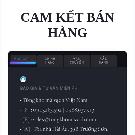
CAM KẾT BÁN
HÀNG
BÁO GIÁ
CHÍNH
VẬN
BẢO
HÃNG
CHUYỂN
HÀNH
BÁO GIÁ & TƯ VẤN MIỄN PHÍ
Tổng kho mã vạch Việt Nam.
-
[P] : 0903.183.592 | 0988.937.913
-
[E] : sales@tongkhomavach.com
-
[A] : Tòa nhà Hải Âu, 39B Trường Sơn,
-