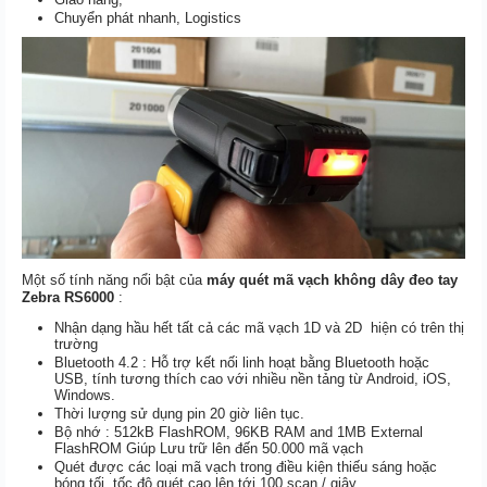
Chuyển phát nhanh, Logistics
Một số tính năng nổi bật của
máy quét mã vạch không dây đeo tay
Zebra RS6000
:
Nhận dạng hầu hết tất cả các mã vạch 1D và 2D hiện có trên thị
trường
Bluetooth 4.2 : Hỗ trợ kết nối linh hoạt bằng Bluetooth hoặc
USB, tính tương thích cao với nhiều nền tảng từ Android, iOS,
Windows.
Thời lượng sử dụng pin 20 giờ liên tục.
Bộ nhớ : 512kB FlashROM, 96KB RAM and 1MB External
FlashROM Giúp Lưu trữ lên đến 50.000 mã vạch
Quét được các loại mã vạch trong điều kiện thiếu sáng hoặc
bóng tối, tốc độ quét cao lên tới 100 scan / giây