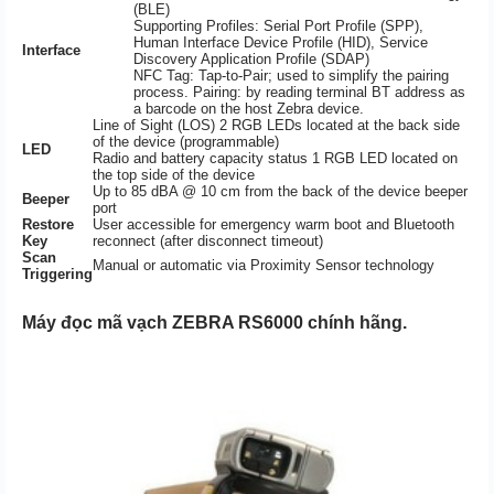
(BLE)
Supporting Profiles: Serial Port Profile (SPP),
Human Interface Device Profile (HID), Service
Interface
Discovery Application Profile (SDAP)
NFC Tag: Tap-to-Pair; used to simplify the pairing
process. Pairing: by reading terminal BT address as
a barcode on the host Zebra device.
Line of Sight (LOS) 2 RGB LEDs located at the back side
of the device (programmable)
LED
Radio and battery capacity status 1 RGB LED located on
the top side of the device
Up to 85 dBA @ 10 cm from the back of the device beeper
Beeper
port
Restore
User accessible for emergency warm boot and Bluetooth
Key
reconnect (after disconnect timeout)
Scan
Manual or automatic via Proximity Sensor technology
Triggering
Máy đọc mã vạch ZEBRA RS6000 chính hãng.