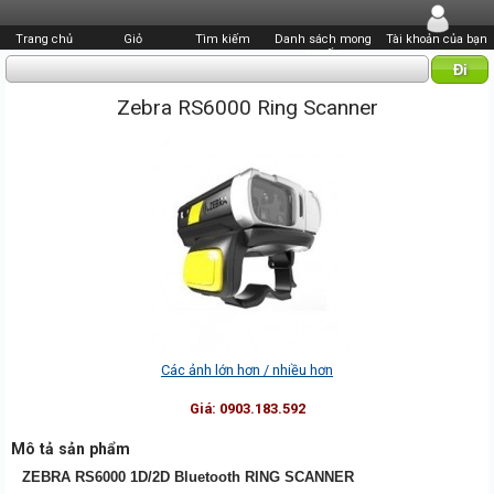
Trang chủ
Giỏ
Tìm kiếm
Danh sách mong
Tài khoản của bạn
muốn
Zebra RS6000 Ring Scanner
Các ảnh lớn hơn / nhiều hơn
Giá:
0903.183.592
Mô tả sản phẩm
ZEBRA RS6000 1D/2D Bluetooth RING SCANNER