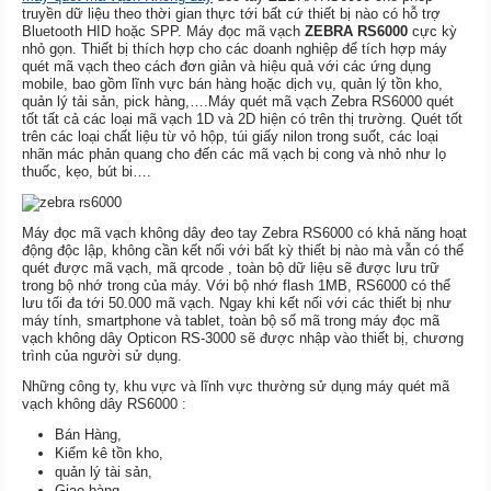
truyền dữ liệu theo thời gian thực tới bất cứ thiết bị nào có hỗ trợ
Bluetooth HID hoặc SPP. Máy đọc mã vạch
ZEBRA RS6000
cực kỳ
nhỏ gọn. Thiết bị thích hợp cho các doanh nghiệp để tích hợp máy
quét mã vạch theo cách đơn giản và hiệu quả với các ứng dụng
mobile, bao gồm lĩnh vực bán hàng hoặc dịch vụ, quản lý tồn kho,
quản lý tải sản, pick hàng,….Máy quét mã vạch Zebra RS6000 quét
tốt tất cả các loại mã vạch 1D và 2D hiện có trên thị trường. Quét tốt
trên các loại chất liệu từ vỏ hộp, túi giấy nilon trong suốt, các loại
nhãn mác phản quang cho đến các mã vạch bị cong và nhỏ như lọ
thuốc, kẹo, bút bi….
Máy đọc mã vạch không dây đeo tay Zebra RS6000 có khả năng hoạt
động độc lập, không cần kết nối với bất kỳ thiết bị nào mà vẫn có thể
quét được mã vạch, mã qrcode , toàn bộ dữ liệu sẽ được lưu trữ
trong bộ nhớ trong của máy. Với bộ nhớ flash 1MB, RS6000 có thể
lưu tối đa tới 50.000 mã vạch. Ngay khi kết nối với các thiết bị như
máy tính, smartphone và tablet, toàn bộ số mã trong máy đọc mã
vạch không dây Opticon RS-3000 sẽ được nhập vào thiết bị, chương
trình của người sử dụng.
Những công ty, khu vực và lĩnh vực thường sử dụng máy quét mã
vạch không dây RS6000 :
Bán Hàng,
Kiểm kê tồn kho,
quản lý tài sản,
Giao hàng,