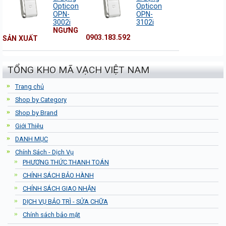
Opticon
Opticon
OPN-
OPN-
3002i
3102i
NGƯNG
0903.183.592
SẢN XUẤT
TỔNG KHO MÃ VẠCH VIỆT NAM
Trang chủ
Shop by Category
Shop by Brand
Giới Thiệu
DANH MỤC
Chính Sách - Dịch Vụ
PHƯƠNG THỨC THANH TOÁN
CHÍNH SÁCH BẢO HÀNH
CHÍNH SÁCH GIAO NHẬN
DỊCH VỤ BẢO TRÌ - SỬA CHỮA
Chính sách bảo mật