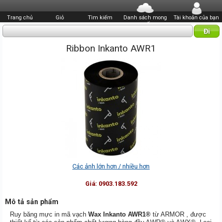
Trang chủ
Giỏ
Tìm kiếm
Danh sách mong
Tài khoản của bạn
muốn
Ribbon Inkanto AWR1
Các ảnh lớn hơn / nhiều hơn
Giá:
0903.183.592
Mô tả sản phẩm
Ruy băng mực in mã vạch
Wax Inkanto AWR1
®
từ ARMOR , được