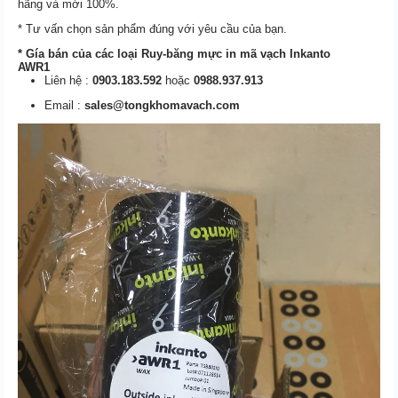
hãng và mới 100%.
* Tư vấn chọn sản phẩm đúng với yêu cầu của bạn.
* Gía bán của các loại Ruy-băng mực in mã vạch Inkanto
AWR1
tại Hồ chí minh
Liên hệ :
0903.183.592
hoặc
0988.937.913
Email :
sales@tongkhomavach.com