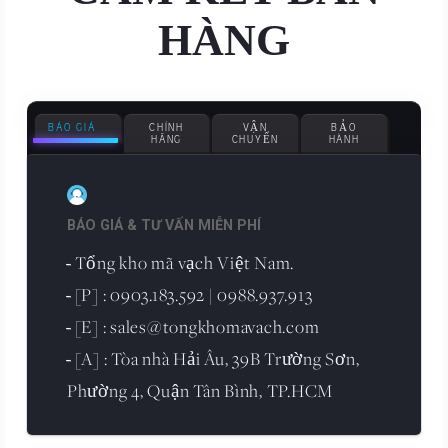
HÀNG
BÁO GIÁ
CHÍNH
VẬN
BẢO
HÃNG
CHUYỂN
HÀNH
BÁO GIÁ & TƯ VẤN MIỄN PHÍ
Tổng kho mã vạch Việt Nam.
-
[P] : 0903.183.592 | 0988.937.913
-
[E] : sales@tongkhomavach.com
-
[A] : Tòa nhà Hải Âu, 39B Trường Sơn,
-
Phường 4, Quận Tân Bình, TP.HCM