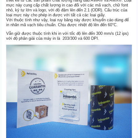
thiết kế từ các sản phẩm chất lượng hàng đầu AWR® và AWX®. Loại
mực này cung cấp chất lượng in cao đối với các mã vạch, chữ font
nhỏ, ký tự lớn và logo, với độ đậm lên đến 2.1 (ODR). Cấu trúc của
loại mực này cho phép in được với tất cả các loại giấy.
Với thuộc tính như vậy, loại ruy băng này được khuyến cáo dùng để
in nhãn mã vạch tiêu chuẩn. Chịu được nhiệt độ lên đến 60°C.
Vẫn giữ được thuộc tính khi in với tốc độ lên đến 300 mm/s (12 ips)
với độ phân giải của máy in là 203/300 và 600 DPI.