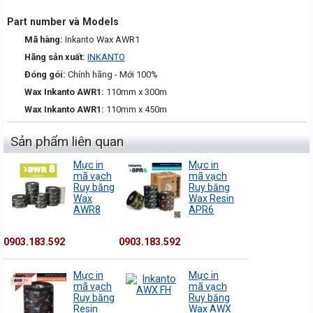
Part number và Models
Mã hàng:
Inkanto Wax AWR1
Hãng sản xuất:
INKANTO
Đóng gói:
Chính hãng - Mới 100%
Wax Inkanto AWR1:
110mm x 300m
Wax Inkanto AWR1:
110mm x 450m
Sản phẩm liên quan
Mực in
Mực in
mã vạch
mã vạch
Ruy băng
Ruy băng
Wax
Wax Resin
AWR8
APR6
0903.183.592
0903.183.592
Mực in
Mực in
mã vạch
mã vạch
Ruy băng
Ruy băng
Resin
Wax AWX