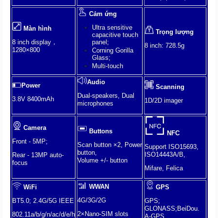
Cảm ứng
Ultra sensitive
Màn hình
Trọng lượng
capacitive touch
panel;
8 inch display，
8 inch: 728.5g
1280×800
Corning Gorilla
Glass;
Multi-touch
Audio
Power
Scanning
Dual-speakers, Dual
3.8V 8400mAh
1D/2D imager
microphones
Camera
Buttons
NFC
Front - 5MP;
Scan button ×2, Power
Support ISO15693,
button,
ISO14443A/B,
Rear - 13MP auto-
Volume +/- button
focus
Mifare, Felica
WWAN
WiFi
GPS
4G/3G/2G
BT5.0; 2.4G/5G IEEE
GPS;
GLONASS;BeiDou.
2×Nano-SIM slots
802.11a/b/g/n/ac/d/e/h
A-GPS