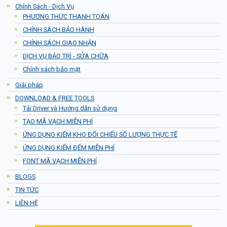
Chính Sách - Dịch Vụ
PHƯƠNG THỨC THANH TOÁN
CHÍNH SÁCH BẢO HÀNH
CHÍNH SÁCH GIAO NHẬN
DỊCH VỤ BẢO TRÌ - SỬA CHỮA
Chính sách bảo mật
Giải pháp
DOWNLOAD & FREE TOOLS
Tải Driver và Hướng dẫn sử dụng
TẠO MÃ VẠCH MIỄN PHÍ
ỨNG DỤNG KIỂM KHO ĐỐI CHIẾU SỐ LƯỢNG THỰC TẾ
ỨNG DỤNG KIỂM ĐẾM MIỄN PHÍ
FONT MÃ VẠCH MIỄN PHÍ
BLOGS
TIN TỨC
LIÊN HỆ