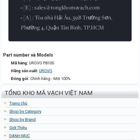
[E] : sales@tongkhomavach.com
-
[A] : Tòa nhà Hải Âu, 39B Trường Sơn,
-
Phường 4, Quận Tân Bình, TP.HCM
Part number và Models
Mã hàng:
UROVO P8100
Hãng sản xuất:
UROVO
Đóng gói:
Chính hãng - Mới 100%
TỔNG KHO MÃ VẠCH VIỆT NAM
Trang chủ
Shop by Category
Shop by Brand
Giới Thiệu
DANH MỤC