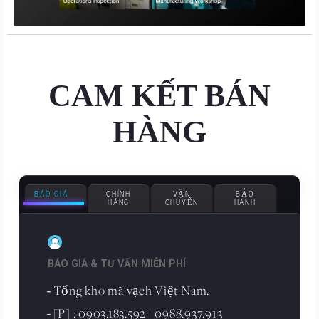
CAM KẾT BÁN
HÀNG
BÁO GIÁ
CHÍNH
VẬN
BẢO
HÃNG
CHUYỂN
HÀNH
BÁO GIÁ & TƯ VẤN MIỄN PHÍ
Tổng kho mã vạch Việt Nam.
-
[P] : 0903.183.592 | 0988.937.913
-