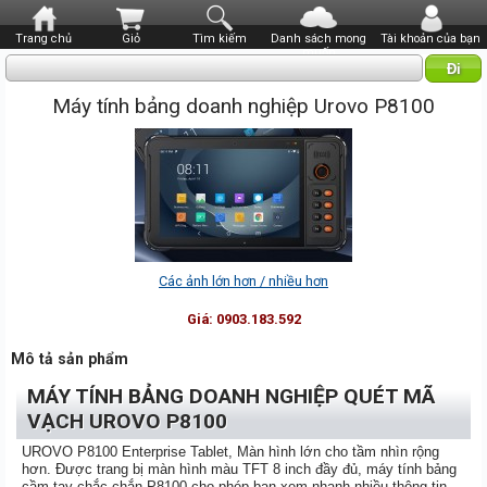
Trang chủ
Giỏ
Tìm kiếm
Danh sách mong
Tài khoản của bạn
muốn
Máy tính bảng doanh nghiệp Urovo P8100
Các ảnh lớn hơn / nhiều hơn
Giá:
0903.183.592
Mô tả sản phẩm
MÁY TÍNH BẢNG DOANH NGHIỆP QUÉT MÃ
VẠCH UROVO P8100
UROVO P8100 Enterprise Tablet, Màn hình lớn cho tầm nhìn rộng
hơn. Được trang bị màn hình màu TFT 8 inch đầy đủ, máy tính bảng
cầm tay chắc chắn P8100 cho phép bạn xem nhanh nhiều thông tin