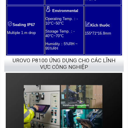
Environmental
Operating Temp.：-
10°C~50°C
Sealing IP67
Kích thước
Storage Temp.：-
Multiple 1.m drop
155*71*16.8mm
40°C~70°C
Humidity：5%RH ~
95%RH
UROVO P8100 ỨNG DỤNG CHO CÁC LĨNH
VỰC CÔNG NGHIỆP