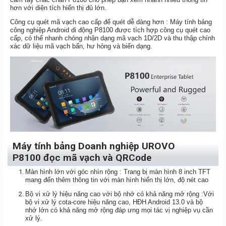
hơn với diện tích hiển thị đủ lớn.
Công cụ quét mã vạch cao cấp để quét dễ dàng hơn : Máy tính bảng
công nghiệp Android di động P8100 được tích hợp công cụ quét cao
cấp, có thể nhanh chóng nhận dạng mã vạch 1D/2D và thu thập chính
xác dữ liệu mã vạch bẩn, hư hỏng và biến dạng.
Máy tính bảng Doanh nghiệp UROVO
P8100 đọc mã vạch và QRCode
Màn hình lớn với góc nhìn rộng : Trang bị màn hình 8 inch TFT
mang đến thêm thông tin với màn hình hiển thị lớn, độ nét cao
Bộ vi xử lý hiệu năng cao với bộ nhớ có khả năng mở rộng :Với
bộ vi xử lý cota-core hiệu năng cao, HĐH Android 13.0 và bộ
nhớ lớn có khả năng mở rộng đáp ưng mọi tác vị nghiệp vụ cần
xử lý.