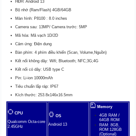
HĐH: Android 13
Bộ nhớ (Ram/Flash) 4GB/64GB
Màn hình: P8100 : 8.0 inches
Camera sau: 13MP/ Camera trước: 5MP
Mã hóa: Mã vạch 1D/2D
Cảm ứng: Điện dung
Bàn phím: 4 phím điều khiển (Scan, Volume,Nguồn)
Kết nối không dây: Wifi; Bluetooth; NFC;3G;4G
Kết nối có dây: USB type C
Pin: Li-ion 10000mAh
Tiêu chuẩn lắp ráp: IP67
Kích thước: 253.8x146x16.5mm
Memory
CPU
4GB RAM /
OS
64GB ROM
Qualcomm Octa-core
Android 13
RAM: 8GB,
2.45GHz
ROM:128GB
(Optional)