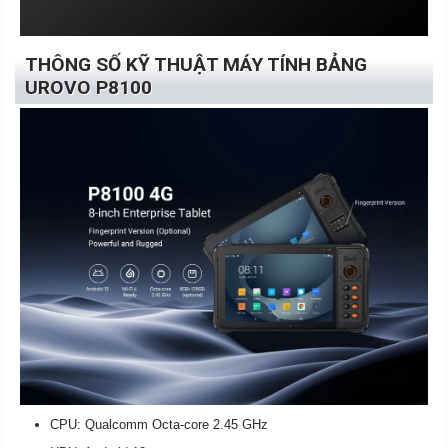
THÔNG SỐ KỸ THUẬT MÁY TÍNH BẢNG
UROVO P8100
CPU: Qualcomm Octa-core 2.45 GHz