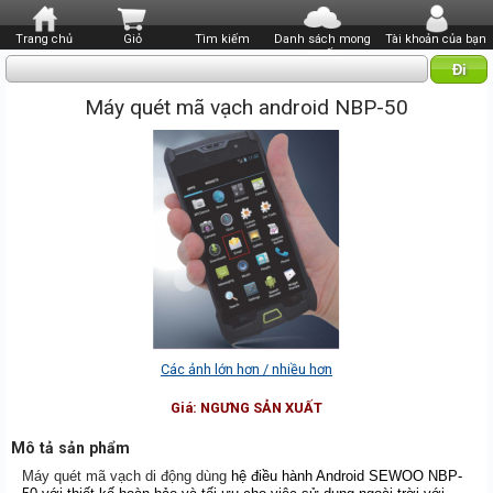
Trang chủ
Giỏ
Tìm kiếm
Danh sách mong
Tài khoản của bạn
muốn
Máy quét mã vạch android NBP-50
Các ảnh lớn hơn / nhiều hơn
Giá:
NGƯNG SẢN XUẤT
Mô tả sản phẩm
Máy quét mã vạch di động dùng
hệ điều hành Android SEWOO
NBP-