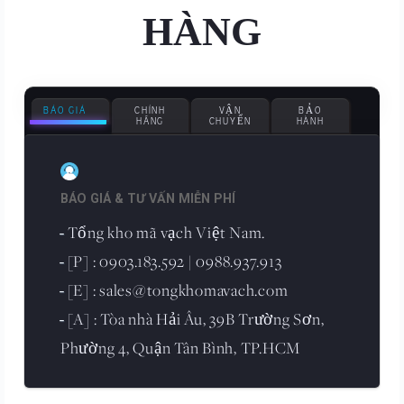
HÀNG
BÁO GIÁ
CHÍNH
VẬN
BẢO
HÃNG
CHUYỂN
HÀNH
BÁO GIÁ & TƯ VẤN MIỄN PHÍ
Tổng kho mã vạch Việt Nam.
-
[P] : 0903.183.592 | 0988.937.913
-
[E] : sales@tongkhomavach.com
-
[A] : Tòa nhà Hải Âu, 39B Trường Sơn,
-
Phường 4, Quận Tân Bình, TP.HCM