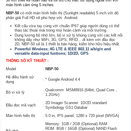
50 với thiết kế hoàn hảo và tối ưu cho việc sử dụng ngoài trời với
màn hình cảm ứng 5 inches.
NBP-50
có một màn hình hiển thị (Sunlight readable) 5 inch với độ
phân giải Full HD sẽ phù hợp với Android.
Kết cấu vừa tay cùng với chuẩn IP67 giúp người dùng có thể
thao tác thoải mái trong mọi hoàn cảnh và môi trường.
Dung lượng bộ nhớ lớn, bộ vi xử lý khủng cùng với các kết nối
không dây như WiFi, 3G, GPS, RFID... đi kèm với đầu đọc
2D, NBP-50
sẽ là 1 thiết bị bán hàng, kiểm kho hữu hiệu nhất.
Powerful Wireless; 4G LTE & IEEE 802.11 a/b/g/n and
versatile data-input funtions; 1D/2D, GPS
THÔNG SỐ KỸ THUẬT :
Model
:
NBP-50
Hệ điều hành sử
:
*
Google Android 4.4
dụng
Qualcomm MSM8916 (64bit, Quad Core，
Bộ vi xử lý
:
1.2GHz)
2D Imager Scanner: 1D/2D standard
Đầu đọc mã vạch
:
Symbology GS1 Databar
Màn hình hiển thị
:
5.0 in, IPS panel, 1280 x 720 pixel (WVGA)
Memory: 1GB / 2GB (Optional) RAM
ROM: 8GB / 16GB (Optional) NAND Flash
Bộ nhớ
: