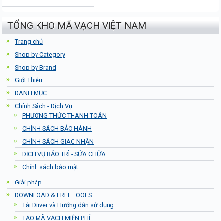
TỔNG KHO MÃ VẠCH VIỆT NAM
Trang chủ
Shop by Category
Shop by Brand
Giới Thiệu
DANH MỤC
Chính Sách - Dịch Vụ
PHƯƠNG THỨC THANH TOÁN
CHÍNH SÁCH BẢO HÀNH
CHÍNH SÁCH GIAO NHẬN
DỊCH VỤ BẢO TRÌ - SỬA CHỮA
Chính sách bảo mật
Giải pháp
DOWNLOAD & FREE TOOLS
Tải Driver và Hướng dẫn sử dụng
TẠO MÃ VẠCH MIỄN PHÍ