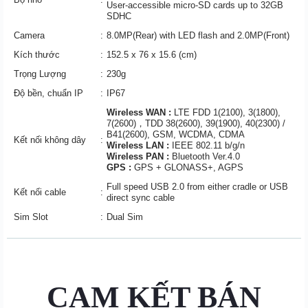
User-accessible micro-SD cards up to 32GB
SDHC
Camera
:
8.0MP(Rear) with LED flash and 2.0MP(Front)
Kích thước
:
152.5 x 76 x 15.6 (cm)
Trọng Lượng
:
230g
Độ bền, chuẩn IP
:
IP67
Wireless WAN :
LTE FDD 1(2100), 3(1800),
7(2600)，TDD 38(2600), 39(1900), 40(2300) /
B41(2600), GSM, WCDMA, CDMA
Kết nối không dây
:
Wireless LAN :
IEEE 802.11 b/g/n
Wireless PAN :
Bluetooth Ver.4.0
GPS :
GPS + GLONASS+, AGPS
Full speed USB 2.0 from either cradle or
USB
Kết nối cable
:
direct sync cable
Sim Slot
:
Dual Sim
CAM KẾT BÁN