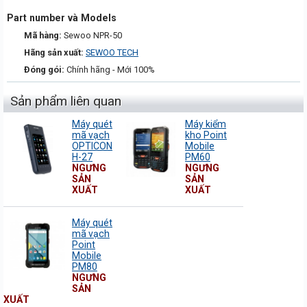
Part number và Models
Mã hàng:
Sewoo NPR-50
Hãng sản xuất:
SEWOO TECH
Đóng gói:
Chính hãng - Mới 100%
Sản phẩm liên quan
Máy quét
Máy kiểm
mã vạch
kho Point
OPTICON
Mobile
H-27
PM60
NGƯNG
NGƯNG
SẢN
SẢN
XUẤT
XUẤT
Máy quét
mã vạch
Point
Mobile
PM80
NGƯNG
SẢN
XUẤT