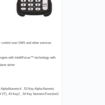
r control over GMS and other services
ine with IntelliFocus™ technology with
laser aimer
ey AlphaNumeric4 , 53 Key Alpha-Numeric
d VT), 43 Key2 , 34 Key Numeric/Function2