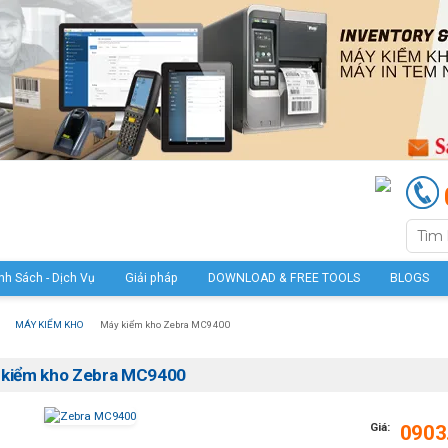
nh Sách - Dịch Vụ
Giải pháp
DOWNLOAD & FREE TOOLS
BLOGS
MÁY KIỂM KHO
Máy kiểm kho Zebra MC9400
 kiểm kho Zebra MC9400
Giá:
0903