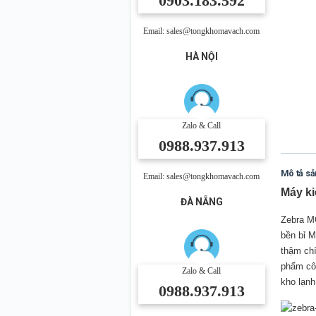
0903.183.592
Email: sales@tongkhomavach.com
HÀ NỘI
Zalo & Call
0988.937.913
Mô tả s
Email: sales@tongkhomavach.com
Máy ki
ĐÀ NẴNG
Zebra MC
bền bỉ M
thậm chí
phẩm côn
Zalo & Call
kho lạnh
0988.937.913