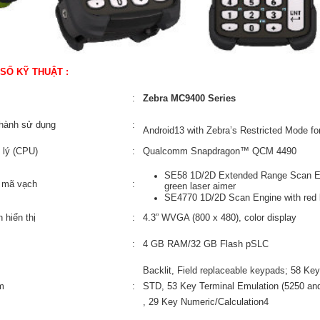
SỐ KỸ THUẬT :
:
Zebra MC9400 Series
 hành sử dụng
:
Android13 with Zebra’s Restricted Mode fo
 lý (CPU)
:
Qualcomm Snapdragon™ QCM 4490
SE58 1D/2D Extended Range Scan Eng
 mã vạch
:
green laser aimer
SE4770 1D/2D Scan Engine with red 
 hiển thị
:
4.3” WVGA (800 x 480), color display
:
4 GB RAM/32 GB Flash pSLC
Backlit, Field replaceable keypads; 58 K
m
:
STD, 53 Key Terminal Emulation (5250 an
, 29 Key Numeric/Calculation4