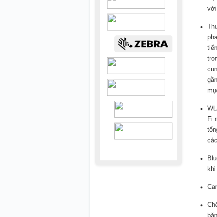
với
Thu
phạ
tiế
tro
cun
gần
mục
WLA
Fi 
tổn
các
Blu
khi
Cam
Chế
băn