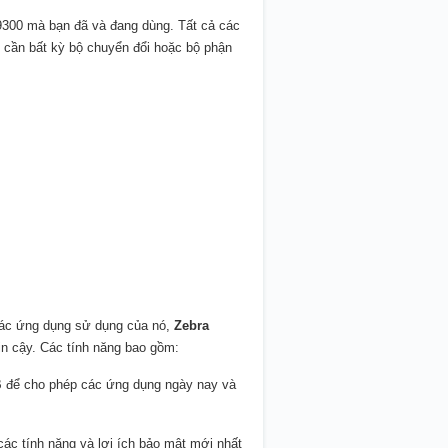
300 mà bạn đã và đang dùng. Tất cả các
cần bất kỳ bộ chuyển đổi hoặc bộ phận
 các ứng dụng sử dụng của nó,
Zebra
tin cậy. Các tính năng bao gồm:
 để cho phép các ứng dụng ngày nay và
các tính năng và lợi ích bảo mật mới nhất