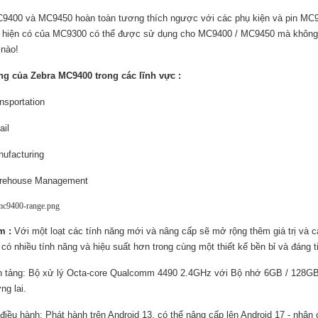
9400 và MC9450 hoàn toàn tương thích ngược với các phụ kiện và pin MC9
n hiện có của MC9300 có thể được sử dụng cho MC9400 / MC9450 mà không 
 nào!
g của Zebra MC9400 trong các lĩnh vực :
nsportation
ail
ufacturing
rehouse Management
m :
Với một loạt các tính năng mới và nâng cấp sẽ mở rộng thêm giá trị và
có nhiều tính năng và hiệu suất hơn trong cùng một thiết kế bền bỉ và đáng 
 tảng: Bộ xử lý Octa-core Qualcomm 4490 2.4GHz với Bộ nhớ 6GB / 128GB
ng lai.
điều hành: Phát hành trên Android 13, có thể nâng cấp lên Android 17 - nhận 