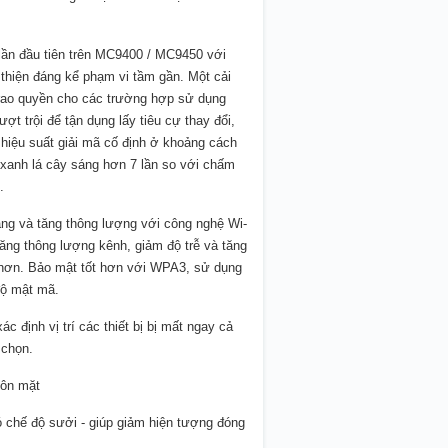
 lần đầu tiên trên MC9400 / MC9450 với
thiện đáng kể phạm vi tầm gần. Một cải
rao quyền cho các trường hợp sử dụng
ượt trội để tận dụng lấy tiêu cự thay đổi,
 hiệu suất giải mã cố định ở khoảng cách
xanh lá cây sáng hơn 7 lần so với chấm
.
ng và tăng thông lượng với công nghệ Wi-
tăng thông lượng kênh, giảm độ trễ và tăng
h hơn. Bảo mật tốt hơn với WPA3, sử dụng
độ mật mã.
c định vị trí các thiết bị bị mất ngay cả
 chọn.
uôn mặt
 chế độ sưởi - giúp giảm hiện tượng đóng