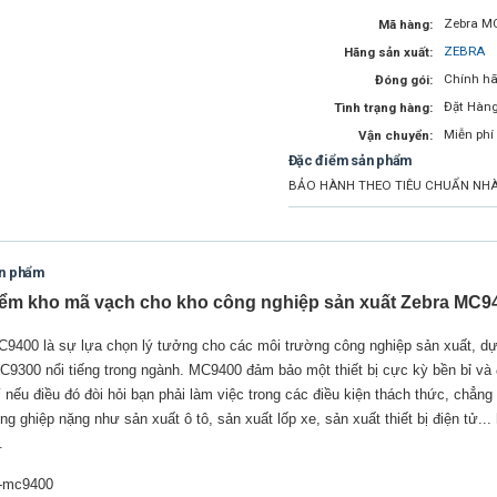
Zebra M
Mã hàng:
ZEBRA
Hãng sản xuất:
Chính hã
Đóng gói:
Đặt Hàn
Tình trạng hàng:
Miễn phí
Vận chuyển:
Đặc điểm sản phẩm
BẢO HÀNH THEO TIÊU CHUẨN NHÀ 
ản phẩm
ểm kho mã vạch cho kho công nghiệp sản xuất Zebra MC9
9400 là sự lựa chọn lý tưởng cho các môi trường công nghiệp sản xuất, dự
C9300 nổi tiếng trong ngành. MC9400 đảm bảo một thiết bị cực kỳ bền bỉ và 
 nếu điều đó đòi hỏi bạn phải làm việc trong các điều kiện thách thức, chẳn
g ghiệp nặng như sản xuất ô tô, sản xuất lốp xe, sản xuất thiết bị điện tử..
.