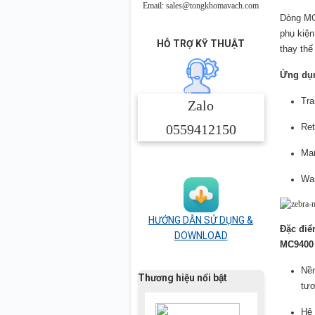
Email: sales@tongkhomavach.com
Dòng MC
phụ kiệ
HỖ TRỢ KỸ THUẬT
thay thế
Ứng dụn
Tra
Zalo
0559412150
Ret
Man
Wa
HƯỚNG DẪN SỬ DỤNG &
Đặc điể
DOWNLOAD
MC9400
Nền
Thương hiệu nổi bật
tươ
Hệ 