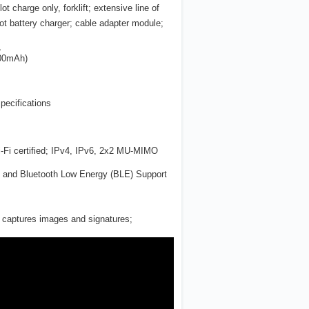
ot charge only, forklift; extensive line of
lot battery charger; cable adapter module;
,
000mAh)
pecifications
i-Fi certified; IPv4, IPv6, 2x2 MU-MIMO
 and Bluetooth Low Energy (BLE) Support
 captures images and signatures;