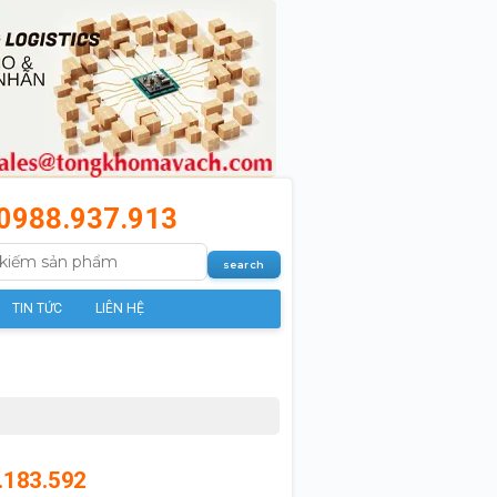
0988.937.913
TIN TỨC
LIÊN HỆ
.183.592