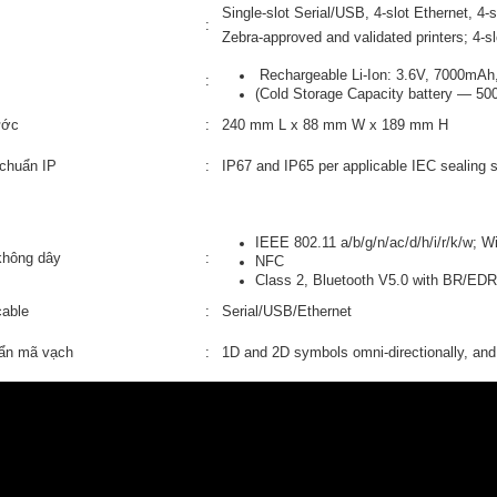
Single-slot Serial/USB, 4-slot Ethernet, 4-sl
:
Zebra-approved and validated printers; 4-s
Rechargeable Li-Ion: 3.6V, 7000mAh
:
(Cold Storage Capacity battery — 5
ước
:
240 mm L x 88 mm W x 189 mm H
chuẩn IP
:
IP67 and IP65 per applicable IEC sealing s
IEEE 802.11 a/b/g/n/ac/d/h/i/r/k/w; W
không dây
:
NFC
Class 2, Bluetooth V5.0 with BR/EDR
cable
:
Serial/USB/Ethernet
ẩn mã vạch
:
1D and 2D symbols omni-directionally, and