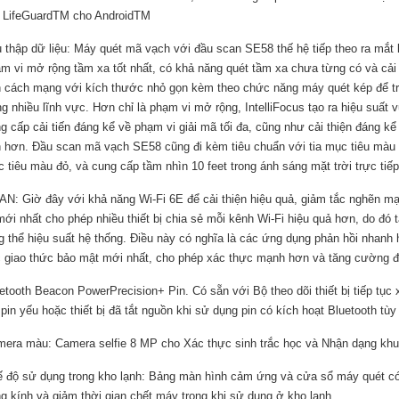
 LifeGuardTM cho AndroidTM
 thập dữ liệu: Máy quét mã vạch với đầu scan SE58 thế hệ tiếp theo ra mắt
m vi mở rộng tầm xa tốt nhất, có khả năng quét tầm xa chưa từng có và cải 
n cách mạng với kích thước nhỏ gọn kèm theo chức năng máy quét kép để t
ng nhiều lĩnh vực. Hơn chỉ là phạm vi mở rộng, IntelliFocus tạo ra hiệu suất v
g cấp cải tiến đáng kể về phạm vi giải mã tối đa, cũng như cải thiện đáng kể
 hơn. Đầu scan mã vạch SE58 cũng đi kèm tiêu chuẩn với tia mục tiêu màu 
 tiêu màu đỏ, và cung cấp tầm nhìn 10 feet trong ánh sáng mặt trời trực tiếp
N: Giờ đây với khả năng Wi-Fi 6E để cải thiện hiệu quả, giảm tắc nghẽn mạ
mới nhất cho phép nhiều thiết bị chia sẻ mỗi kênh Wi-Fi hiệu quả hơn, do đó 
g thể hiệu suất hệ thống. Điều này có nghĩa là các ứng dụng phản hồi nhan
 giao thức bảo mật mới nhất, cho phép xác thực mạnh hơn và tăng cường 
etooth Beacon PowerPrecision+ Pin. Có sẵn với Bộ theo dõi thiết bị tiếp tục xá
 pin yếu hoặc thiết bị đã tắt nguồn khi sử dụng pin có kích hoạt Bluetooth tùy
era màu: Camera selfie 8 MP cho Xác thực sinh trắc học và Nhận dạng kh
 độ sử dụng trong kho lạnh: Bảng màn hình cảm ứng và cửa sổ máy quét có
g kính và giảm thời gian chết máy trong khi sử dụng ở kho lạnh.