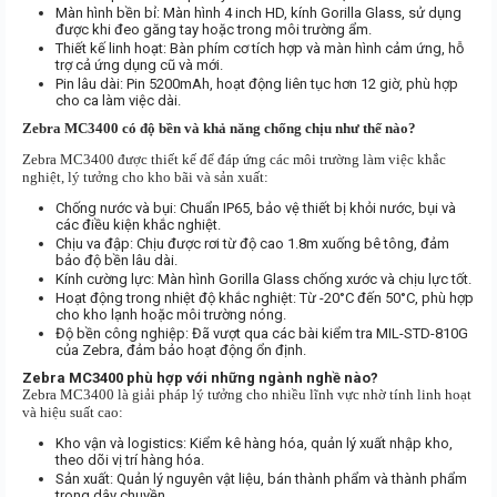
Màn hình bền bỉ: Màn hình 4 inch HD, kính Gorilla Glass, sử dụng
được khi đeo găng tay hoặc trong môi trường ẩm.
Thiết kế linh hoạt: Bàn phím cơ tích hợp và màn hình cảm ứng, hỗ
trợ cả ứng dụng cũ và mới.
Pin lâu dài: Pin 5200mAh, hoạt động liên tục hơn 12 giờ, phù hợp
cho ca làm việc dài.
Zebra MC3400 có độ bền và khả năng chống chịu như thế nào?
Zebra MC3400 được thiết kế để đáp ứng các môi trường làm việc khắc
nghiệt, lý tưởng cho kho bãi và sản xuất:
Chống nước và bụi: Chuẩn IP65, bảo vệ thiết bị khỏi nước, bụi và
các điều kiện khắc nghiệt.
Chịu va đập: Chịu được rơi từ độ cao 1.8m xuống bê tông, đảm
bảo độ bền lâu dài.
Kính cường lực: Màn hình Gorilla Glass chống xước và chịu lực tốt.
Hoạt động trong nhiệt độ khắc nghiệt: Từ -20°C đến 50°C, phù hợp
cho kho lạnh hoặc môi trường nóng.
Độ bền công nghiệp: Đã vượt qua các bài kiểm tra MIL-STD-810G
của Zebra, đảm bảo hoạt động ổn định.
Zebra MC3400 phù hợp với những ngành nghề nào?
Zebra MC3400 là giải pháp lý tưởng cho nhiều lĩnh vực nhờ tính linh hoạt
và hiệu suất cao:
Kho vận và logistics: Kiểm kê hàng hóa, quản lý xuất nhập kho,
theo dõi vị trí hàng hóa.
Sản xuất: Quản lý nguyên vật liệu, bán thành phẩm và thành phẩm
trong dây chuyền.