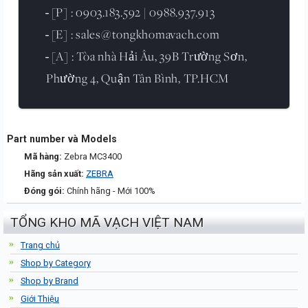
[P] : 0903.183.592 | 0988.937.913
-
[E] : sales@tongkhomavach.com
-
[A] : Tòa nhà Hải Âu, 39B Trường Sơn,
-
Phường 4, Quận Tân Bình, TP.HCM
Part number và Models
Mã hàng:
Zebra MC3400
Hãng sản xuất:
ZEBRA
Đóng gói:
Chính hãng - Mới 100%
TỔNG KHO MÃ VẠCH VIỆT NAM
Trang chủ
Shop by Category
Shop by Brand
Giới Thiệu