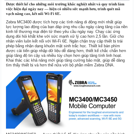
Được thiết kế cho những môi trường khắc nghiệt nhất và quy trình làm
việc hiện đại ngày nay — hiện có nhiều sức mạnh hơn, trình quét mã
vạch nâng cao, kết nối Wi-Fi 6E.
Zebra MC3400 được tích hợp các tính năng di động mới nhất giúp
lực lượng lao động của bạn đáp ứng nhu cầu ngày càng tăng của nền
kinh tế thương mại điện tử theo yêu cầu ngày nay. Chạy các ứng
dụng đòi hỏi khắt khe với sức mạnh xử lý cao hơn 2,5 lần. Giữ cho
nhân viên luôn kết nối với Wi-Fi 6E. Ngăn chặn truy cập thiết bị trái
phép bằng nhận dạng khuôn mặt sinh trắc học. Thiết kế bàn phím
được cải tiến giúp nhập dữ liệu dễ dàng hơn, thiết kế chắc chắn hơn
giúp tăng độ tin cậy và nhiều tùy chọn hơn giúp tăng tính linh hoạt.
Khai thác các khả năng mới giúp tăng cường bảo mật, giúp dễ dàng
tìm thấy thiết bị và hơn thế nữa với bộ phần mềm Zebra DNA.