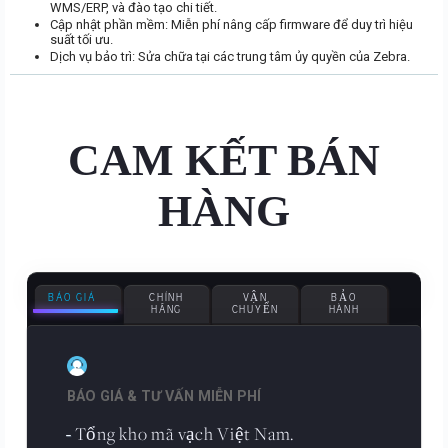
WMS/ERP, và đào tạo chi tiết.
Cập nhật phần mềm: Miễn phí nâng cấp firmware để duy trì hiệu
suất tối ưu.
Dịch vụ bảo trì: Sửa chữa tại các trung tâm ủy quyền của Zebra.
CAM KẾT BÁN
HÀNG
BÁO GIÁ
CHÍNH
VẬN
BẢO
HÃNG
CHUYỂN
HÀNH
BÁO GIÁ & TƯ VẤN MIỄN PHÍ
Tổng kho mã vạch Việt Nam.
-