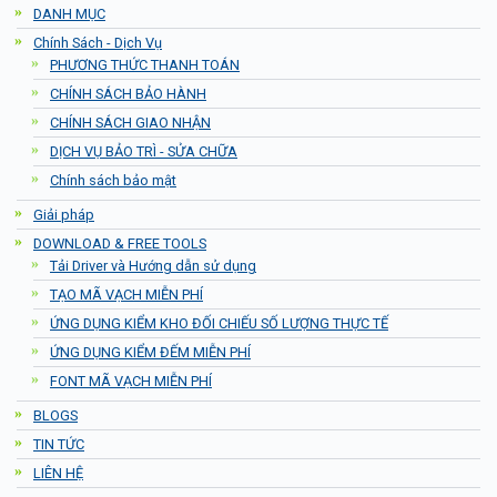
DANH MỤC
Chính Sách - Dịch Vụ
PHƯƠNG THỨC THANH TOÁN
CHÍNH SÁCH BẢO HÀNH
CHÍNH SÁCH GIAO NHẬN
DỊCH VỤ BẢO TRÌ - SỬA CHỮA
Chính sách bảo mật
Giải pháp
DOWNLOAD & FREE TOOLS
Tải Driver và Hướng dẫn sử dụng
TẠO MÃ VẠCH MIỄN PHÍ
ỨNG DỤNG KIỂM KHO ĐỐI CHIẾU SỐ LƯỢNG THỰC TẾ
ỨNG DỤNG KIỂM ĐẾM MIỄN PHÍ
FONT MÃ VẠCH MIỄN PHÍ
BLOGS
TIN TỨC
LIÊN HỆ