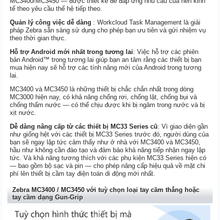
MC3400/MC3450 — được thiết kế để đáp ứng nhu cầu của nền kinh
tế theo yêu cầu thế hệ tiếp theo.
Quản lý công việc dễ dàng
: Workcloud Task Management là giải
pháp Zebra sẵn sàng sử dụng cho phép bạn ưu tiên và gửi nhiệm vụ
theo thời gian thực.
Hỗ trợ Android mới nhất trong tương lai
: Việc hỗ trợ các phiên
bản Android™ trong tương lai giúp bạn an tâm rằng các thiết bị bạn
mua hiện nay sẽ hỗ trợ các tính năng mới của Android trong tương
lai.
MC3400 và MC3450 là những thiết bị chắc chắn nhất trong dòng
MC3000 hiện nay, có khả năng chống rơi, chống lật, chống bụi và
chống thấm nước — có thể chịu được khi bị ngâm trong nước và bị
xịt nước.
Dễ dàng nâng cấp từ các thiết bị MC33 Series cũ
: Vì giao diện gần
như giống hệt với các thiết bị MC33 Series trước đó, người dùng của
bạn sẽ ngay lập tức cảm thấy như ở nhà với MC3400 và MC3450,
hầu như không cần đào tạo và đảm bảo khả năng tiếp nhận ngay lập
tức. Và khả năng tương thích với các phụ kiện MC33 Series hiện có
— bao gồm bộ sạc và pin — cho phép nâng cấp hiệu quả về mặt chi
phí lên thiết bị cầm tay điện toán di động mới nhất.
Zebra MC3400 / MC3450 với tuỳ chọn loại tay cầm thẳng hoặc
tay cầm dạng Gun-Grip