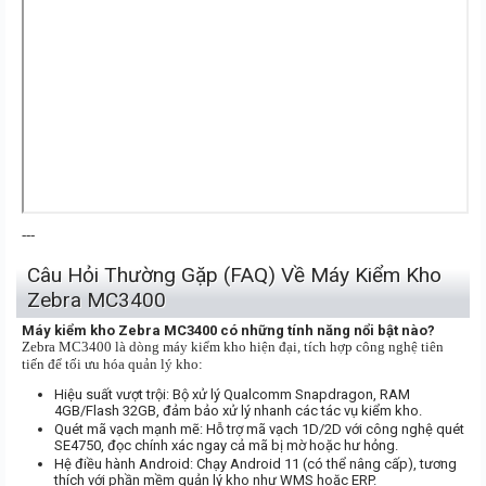
---
Câu Hỏi Thường Gặp (FAQ) Về Máy Kiểm Kho
Zebra MC3400
Máy kiểm kho Zebra MC3400 có những tính năng nổi bật nào?
Zebra MC3400 là dòng máy kiểm kho hiện đại, tích hợp công nghệ tiên
tiến để tối ưu hóa quản lý kho:
Hiệu suất vượt trội: Bộ xử lý Qualcomm Snapdragon, RAM
4GB/Flash 32GB, đảm bảo xử lý nhanh các tác vụ kiểm kho.
Quét mã vạch mạnh mẽ: Hỗ trợ mã vạch 1D/2D với công nghệ quét
SE4750, đọc chính xác ngay cả mã bị mờ hoặc hư hỏng.
Hệ điều hành Android: Chạy Android 11 (có thể nâng cấp), tương
thích với phần mềm quản lý kho như WMS hoặc ERP.