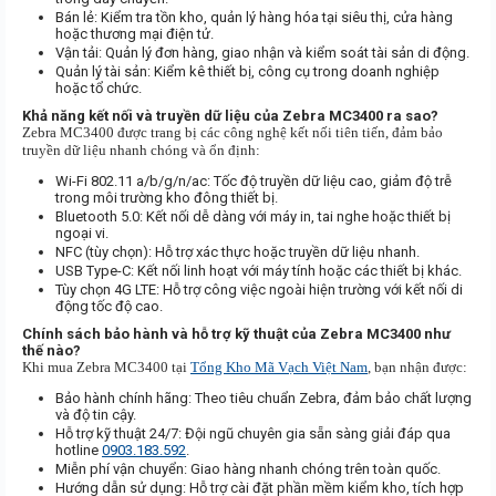
Bán lẻ: Kiểm tra tồn kho, quản lý hàng hóa tại siêu thị, cửa hàng
hoặc thương mại điện tử.
Vận tải: Quản lý đơn hàng, giao nhận và kiểm soát tài sản di động.
Quản lý tài sản: Kiểm kê thiết bị, công cụ trong doanh nghiệp
hoặc tổ chức.
Khả năng kết nối và truyền dữ liệu của Zebra MC3400 ra sao?
Zebra MC3400 được trang bị các công nghệ kết nối tiên tiến, đảm bảo
truyền dữ liệu nhanh chóng và ổn định:
Wi-Fi 802.11 a/b/g/n/ac: Tốc độ truyền dữ liệu cao, giảm độ trễ
trong môi trường kho đông thiết bị.
Bluetooth 5.0: Kết nối dễ dàng với máy in, tai nghe hoặc thiết bị
ngoại vi.
NFC (tùy chọn): Hỗ trợ xác thực hoặc truyền dữ liệu nhanh.
USB Type-C: Kết nối linh hoạt với máy tính hoặc các thiết bị khác.
Tùy chọn 4G LTE: Hỗ trợ công việc ngoài hiện trường với kết nối di
động tốc độ cao.
Chính sách bảo hành và hỗ trợ kỹ thuật của Zebra MC3400 như
thế nào?
Khi mua Zebra MC3400 tại
Tổng Kho Mã Vạch Việt Nam
, bạn nhận được:
Bảo hành chính hãng: Theo tiêu chuẩn Zebra, đảm bảo chất lượng
và độ tin cậy.
Hỗ trợ kỹ thuật 24/7: Đội ngũ chuyên gia sẵn sàng giải đáp qua
hotline
0903.183.592
.
Miễn phí vận chuyển: Giao hàng nhanh chóng trên toàn quốc.
Hướng dẫn sử dụng: Hỗ trợ cài đặt phần mềm kiểm kho, tích hợp