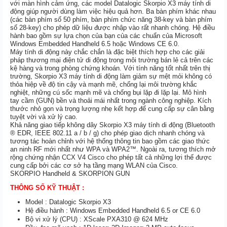
với màn hình cảm ứng, các model Datalogic Skorpio X3 máy tính di
động giúp người dùng làm việc hiệu quả hơn. Ba bàn phím khác nhau
(các bàn phím số 50 phím, bàn phím chức năng 38-key và bàn phím
số 28-key) cho phép dữ liệu được nhập vào rất nhanh chóng. Hệ điều
hành bao gồm sự lựa chọn của bạn của các chuẩn của Microsoft
Windows Embedded Handheld 6.5 hoặc Windows CE 6.0.
Máy tính di động này chắc chắn là đặc biệt thích hợp cho các giải
pháp thương mại điện tử di động trong môi trường bán lẻ cả trên các
kệ hàng và trong phòng chứng khoán. Với tính năng tốt nhất trên thị
trường, Skorpio X3 máy tính di động làm giảm sự mệt mỏi không có
thỏa hiệp về độ tin cậy và mạnh mẽ, chống lại môi trường khắc
nghiệt, những cú sốc mạnh mẽ và chống bụi lặp đi lặp lại. Mô hình
tay cầm (GUN) bền và thoải mái nhất trong ngành công nghiệp. Kích
thước nhỏ gọn và trọng lượng nhẹ kết hợp để cung cấp sự cân bằng
tuyệt vời và xử lý cao.
Khả năng giao tiếp không dây Skorpio X3 máy tính di động (Bluetooth
® EDR, IEEE 802.11 a / b / g) cho phép giao dịch nhanh chóng và
tương tác hoàn chỉnh với hệ thống thông tin bao gồm các giao thức
an ninh RF mới nhất như WPA và WPA2™. Ngoài ra, tương thích mở
rộng chứng nhận CCX V4 Cisco cho phép tất cả những lợi thế được
cung cấp bởi các cơ sở hạ tầng mạng WLAN của Cisco.
SKORPIO Handheld & SKORPION GUN
THÔNG SỐ KỸ THUẬT :
Model : Datalogic Skorpio X3
Hệ điều hành : Windows Embedded Handheld 6.5 or CE 6.0
Bộ vi xử lý (CPU) : XScale PXA310 @ 624 MHz