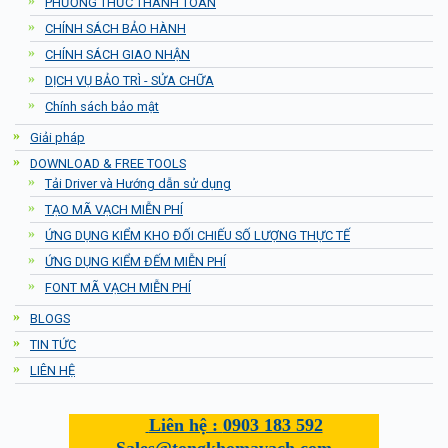
PHƯƠNG THỨC THANH TOÁN
CHÍNH SÁCH BẢO HÀNH
CHÍNH SÁCH GIAO NHẬN
DỊCH VỤ BẢO TRÌ - SỬA CHỮA
Chính sách bảo mật
Giải pháp
DOWNLOAD & FREE TOOLS
Tải Driver và Hướng dẫn sử dụng
TẠO MÃ VẠCH MIỄN PHÍ
ỨNG DỤNG KIỂM KHO ĐỐI CHIẾU SỐ LƯỢNG THỰC TẾ
ỨNG DỤNG KIỂM ĐẾM MIỄN PHÍ
FONT MÃ VẠCH MIỄN PHÍ
BLOGS
TIN TỨC
LIÊN HỆ
Liên hệ :
0903 183 592
Sales@tongkhomavach.com