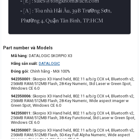
[E] : sales@tongkhomavach.com
-
[A] : Tòa nhà Hải Âu, 39B Trường Sơn,
-
Phường 4, Quận Tân Bình, TP.HCM
Part number và Models
Mã hàng:
DATALOGIC SKORPIO X3
Hãng sản xuất:
DATALOGIC
Đóng gói:
Chính hãng - Mới 100%
942350001:
Skorpio X3 Hand held, 802.11 a/b/g CCX v4, Bluetooth v2,
256MB RAM/512MB Flash, 28-Key Numeric, Std Laser w Green Spot,
Windows CE 6.0
942350006:
Skorpio X3 Hand held, 802.11 a/b/g CCX v4, Bluetooth v2,
256MB RAM/512MB Flash, 28-Key Numeric, Wide aspect imager w
Green Spot, Windows CE 6.0
942350011:
Skorpio X3 Hand held, 802.11 a/b/g CCX v4, Bluetooth v2,
256MB RAM/512MB Flash, 38-Key Functional, Std Laser w Green Spot,
Windows CE 6.0
942350007:
Skorpio X3 Hand held, 802.11 a/b/g CCX v4, Bluetooth v2,
256MB RAM/512MB Flash, 50-Key Full Alpha Numeric, Wide aspect