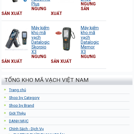
Plus
NGƯNG
NGƯNG
SẢN
SẢN XUẤT
XUẤT
Máy kiểm
Máy kiểm
kho mã
kho mã
vạch
vạch
Datalogic
Datalogic
Skorpio
Memor
X3
X3
NGƯNG
NGƯNG
SẢN XUẤT
SẢN XUẤT
TỔNG KHO MÃ VẠCH VIỆT NAM
Trang chủ
Shop by Category
Shop by Brand
Giới Thiệu
DANH MỤC
Chính Sách - Dịch Vụ