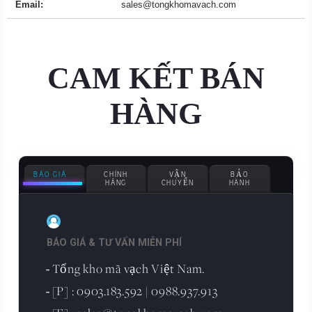
Email:
sales@tongkhomavach.com
CAM KẾT BÁN
HÀNG
BÁO GIÁ
CHÍNH
VẬN
BẢO
HÃNG
CHUYỂN
HÀNH
BÁO GIÁ & TƯ VẤN MIỄN PHÍ
Tổng kho mã vạch Việt Nam.
-
[P] : 0903.183.592 | 0988.937.913
-