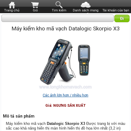
Trang chủ
Giỏ
Tìm kiếm
Danh sách mong
Tài khoản của bạn
muốn
Máy kiểm kho mã vạch Datalogic Skorpio X3
Các ảnh lớn hơn / nhiều hơn
Giá:
NGƯNG SẢN XUẤT
Mô tả sản phẩm
Máy kiểm kho mã vạch
Datalogic Skorpio X3
Được trang bị với màu
sắc cao khả năng hiển thị màn hình hiển thị đồ họa lớn nhất (3,2 in)