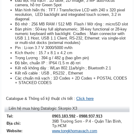
Đầu đọc mã vạch : 1D laser; 2D Imager; 3 MP auto-focus
camera, hỗ trợ Green Spot
Màn hình hiển thị : TFT / Transfective LCD with 240 x 320 pixel
resolution, LED backlight and integrated touch screen, 3.2 in
diagonal.
Bộ nhớ : 256 MB RAM / 512 MB Flash / Mở rộng : microSD slot
Bàn phím : 50-key full alphanumeric, 38-key functional or 28-key
numeric keyboard with backlight. Cradles : Main connector with
USB 1.1 Host, USB 1.1 Client, RS-232, Ethernet: via single-slot
or multi-slot docks (external modules)
Pin : Li-ion 3.7 V 3000/5000 mAh
Kích thước : 15.7 x 8.1 x 4.2 cm
Trọng Lượng : 394 g / 482 g (bao gồm pin)
Độ bền, chuẩn IP : IP64 /1.5 m độ rơi
Kết nối không dây : WLan 802.11a/b/g/n ; Bluetooth 2.1
Kết nối cable : USB , RS232 , Ethernet
Các chuẩn mã vạch : 1D Codes + 2D Codes + POSTAL CODES
+ STACKED CODES
Catalogue & Thông số kỹ thuật chi tiết :
Click here
Liên hệ mua hàng Datalogic Skorpio X3
Tel:
0903.183.592 - 0988.937.913
39B Trường Sơn - P.4 - Quận Tân Bình,
Địa chỉ:
Tp.HCM
Website:
www.tongkhomavach.com