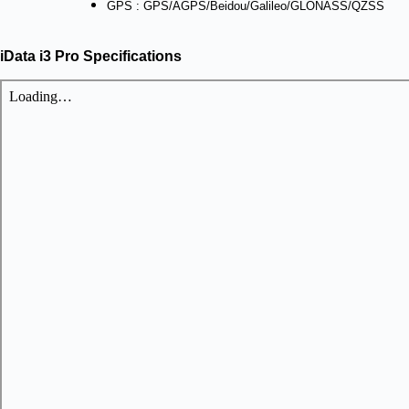
GPS : GPS/AGPS/Beidou/Galileo/GLONASS/QZSS
iData i3 Pro Specifications