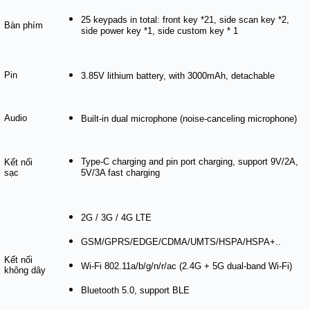
25 keypads in total: front key *21, side scan key *2,
Bàn phím
side power key *1, side custom key * 1
Pin
3.85V lithium battery, with 3000mAh, detachable
Audio
Built-in dual microphone (noise-canceling microphone)
Type-C charging and pin port charging, support 9V/2A,
Kết nối
sạc
5V/3A fast charging
2G / 3G / 4G LTE
GSM/GPRS/EDGE/CDMA/UMTS/HSPA/HSPA+..
Kết nối
Wi-Fi 802.11a/b/g/n/r/ac (2.4G + 5G dual-band Wi-Fi)
không dây
Bluetooth 5.0, support BLE