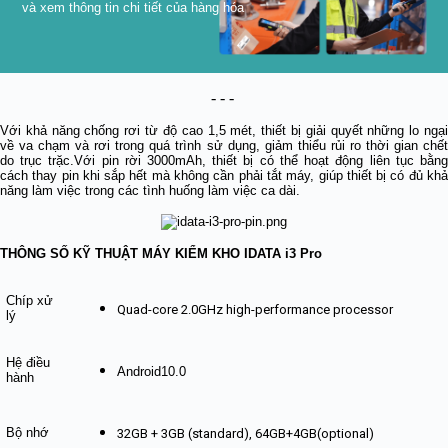
và xem thông tin chi tiết của hàng hóa
- - -
Với khả năng chống rơi từ độ cao 1,5 mét, thiết bị giải quyết những lo ngại
về va chạm và rơi trong quá trình sử dụng, giảm thiểu rủi ro thời gian chết
do trục trặc.Với pin rời 3000mAh, thiết bị có thể hoạt động liên tục bằng
cách thay pin khi sắp hết mà không cần phải tắt máy, giúp thiết bị có đủ khả
năng làm việc trong các tình huống làm việc ca dài.
THÔNG SỐ KỸ THUẬT MÁY KIỂM KHO IDATA i3 Pro
Chíp xử
Quad-core 2.0GHz high-performance processor
lý
Hệ điều
Android10.0
hành
Bộ nhớ
32GB + 3GB (standard), 64GB+4GB(optional)