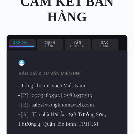
CAM KẾT BÁN
HÀNG
BÁO GIÁ
CHÍNH
VẬN
BẢO
HÃNG
CHUYỂN
HÀNH
BÁO GIÁ & TƯ VẤN MIỄN PHÍ
Tổng kho mã vạch Việt Nam.
-
[P] : 0903.183.592 | 0988.937.913
-
[E] : sales@tongkhomavach.com
-
[A] : Tòa nhà Hải Âu, 39B Trường Sơn,
-
Phường 4, Quận Tân Bình, TP.HCM