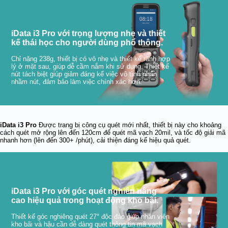
iData i3 Pro với trọng lượng nhẹ và thiết
kế thái học cho người dùng phổ thông.
Chỉ nặng 238g, thiết bị có vỏ nhẹ và thiết kế rãnh hợp
lý ở mặt sau, giúp dễ cầm nắm khi sử dụng. Thiết kế
nút tách biệt giúp giảm đáng kể việc vô tình nhấn
nhầm nút, đảm bảo làm việc chính xác hơn.
iData i3 Pro
Được trang bị công cụ quét mới nhất, thiết bị này cho khoảng
cách quét mở rộng lên đến 120cm để quét mã vạch 20mil, và tốc độ giải mã
nhanh hơn (lên đến 300+ /phút), cải thiện đáng kể hiệu quả quét.
iData i3 Pro với góc quét nghiên nâng
cao hiệu quả trong hoạt động kho bãi.
Thiết kế góc nghiêng quét 27° độc đáo giúp nhân viên
kho bãi và hậu cần dễ dàng quét thông tin mã vạch