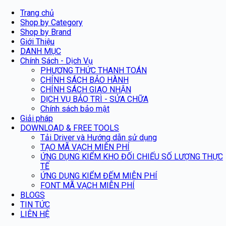
Trang chủ
Shop by Category
Shop by Brand
Giới Thiệu
DANH MỤC
Chính Sách - Dịch Vụ
PHƯƠNG THỨC THANH TOÁN
CHÍNH SÁCH BẢO HÀNH
CHÍNH SÁCH GIAO NHẬN
DỊCH VỤ BẢO TRÌ - SỬA CHỮA
Chính sách bảo mật
Giải pháp
DOWNLOAD & FREE TOOLS
Tải Driver và Hướng dẫn sử dụng
TẠO MÃ VẠCH MIỄN PHÍ
ỨNG DỤNG KIỂM KHO ĐỐI CHIẾU SỐ LƯỢNG THỰC
TẾ
ỨNG DỤNG KIỂM ĐẾM MIỄN PHÍ
FONT MÃ VẠCH MIỄN PHÍ
BLOGS
TIN TỨC
LIÊN HỆ