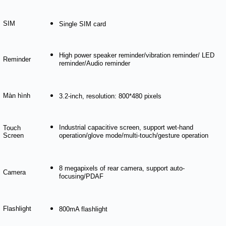
SIM
Single SIM card
High power speaker reminder/vibration reminder/ LED
Reminder
reminder/Audio reminder
Màn hình
3.2-inch, resolution: 800*480 pixels
Industrial capacitive screen, support wet-hand
Touch
Screen
operation/glove mode/multi-touch/gesture operation
8 megapixels of rear camera, support auto-
Camera
focusing/PDAF
Flashlight
800mA flashlight