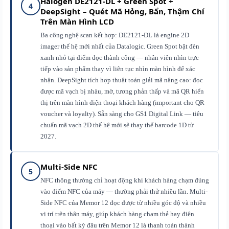
Halogen DE2121-DL + Green Spot +
4
DeepSight – Quét Mã Hỏng, Bẩn, Thậm Chí
Trên Màn Hình LCD
Ba công nghệ scan kết hợp: DE2121-DL là engine 2D
imager thế hệ mới nhất của Datalogic. Green Spot bật đèn
xanh nhỏ tại điểm đọc thành công — nhân viên nhìn trực
tiếp vào sản phẩm thay vì liên tục nhìn màn hình để xác
nhận. DeepSight tích hợp thuật toán giải mã nâng cao: đọc
được mã vạch bị nhàu, mờ, tương phản thấp và mã QR hiển
thị trên màn hình điện thoại khách hàng (important cho QR
voucher và loyalty). Sẵn sàng cho GS1 Digital Link — tiêu
chuẩn mã vạch 2D thế hệ mới sẽ thay thế barcode 1D từ
2027.
Multi-Side NFC
5
NFC thông thường chỉ hoạt động khi khách hàng chạm đúng
vào điểm NFC của máy — thường phải thử nhiều lần. Multi-
Side NFC của Memor 12 đọc được từ nhiều góc độ và nhiều
vị trí trên thân máy, giúp khách hàng chạm thẻ hay điện
thoại vào bất kỳ đâu trên Memor 12 là thanh toán thành