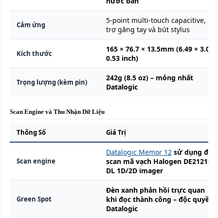
nước bắn
5-point multi-touch capacitive, hỗ
Cảm ứng
trợ găng tay và bút stylus
165 × 76.7 × 13.5mm (6.49 × 3.0 ×
Kích thước
0.53 inch)
242g (8.5 oz) – mỏng nhất
Trọng lượng (kèm pin)
Datalogic
Scan Engine và Thu Nhận Dữ Liệu
Thông Số
Giá Trị
Datalogic Memor 12
sử dụng đầu
Scan engine
scan mã vạch
Halogen DE2121-
DL 1D/2D imager
Đèn xanh phản hồi trực quan
Green Spot
khi đọc thành công – độc quyền
Datalogic