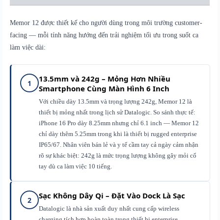
Memor 12 được thiết kế cho người dùng trong môi trường customer-
facing — mỗi tính năng hướng đến trải nghiệm tối ưu trong suốt ca
làm việc dài:
13.5mm và 242g – Mỏng Hơn Nhiều
1
Smartphone Cùng Màn Hình 6 Inch
Với chiều dày 13.5mm và trọng lượng 242g, Memor 12 là
thiết bị mỏng nhất trong lịch sử Datalogic. So sánh thực tế:
iPhone 16 Pro dày 8.25mm nhưng chỉ 6.1 inch — Memor 12
chỉ dày thêm 5.25mm trong khi là thiết bị rugged enterprise
IP65/67. Nhân viên bán lẻ và y tế cầm tay cả ngày cảm nhận
rõ sự khác biệt: 242g là mức trọng lượng không gây mỏi cổ
tay dù ca làm việc 10 tiếng.
Sạc Không Dây Qi – Đặt Vào Dock Là Sạc
2
Datalogic là nhà sản xuất duy nhất cung cấp wireless
charging tích hợp hoàn toàn trong thiết bị enterprise