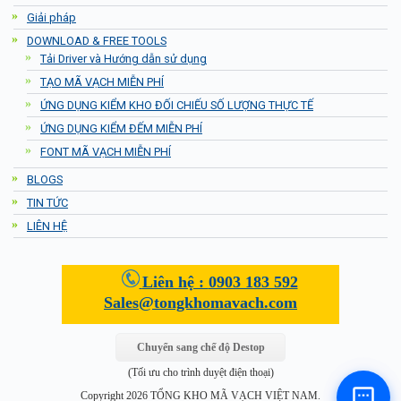
Giải pháp
DOWNLOAD & FREE TOOLS
Tải Driver và Hướng dẫn sử dụng
TẠO MÃ VẠCH MIỄN PHÍ
ỨNG DỤNG KIỂM KHO ĐỐI CHIẾU SỐ LƯỢNG THỰC TẾ
ỨNG DỤNG KIỂM ĐẾM MIỄN PHÍ
FONT MÃ VẠCH MIỄN PHÍ
BLOGS
TIN TỨC
LIÊN HỆ
Liên hệ :
0903 183 592
Sales@tongkhomavach.com
Chuyển sang chế độ Destop
(Tối ưu cho trình duyệt điện thoại)
Copyright 2026 TỔNG KHO MÃ VẠCH VIỆT NAM.