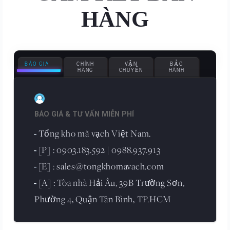
HÀNG
BÁO GIÁ
CHÍNH
VẬN
BẢO
HÃNG
CHUYỂN
HÀNH
BÁO GIÁ & TƯ VẤN MIỄN PHÍ
Tổng kho mã vạch Việt Nam.
-
[P] : 0903.183.592 | 0988.937.913
-
[E] : sales@tongkhomavach.com
-
[A] : Tòa nhà Hải Âu, 39B Trường Sơn,
-
Phường 4, Quận Tân Bình, TP.HCM