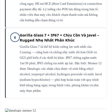
công ngay. Hỗ trợ HCE (Host Card Emulation) và contactless
payment đầy đủ. Lý tưởng cho POS lưu động trong bán lẻ:
nhân viên đưa máy cho khách chạm thanh toán mà không
cần hướng dẫn chạm đúng vị trí.
Gorilla Glass 7 + IP67 + Chịu Cồn Và Javel –
6
Rugged Nhẹ Nhất Phân Khúc
Gorilla Glass 7 là thế hệ kính cường lực mới nhất của
Corning — cứng hơn và chống trầy xước tốt hơn GG6 và
GG5 phổ biến ở các thiết bị khác. IP67 chống ngâm nước
1m/30 phút, IP65 chống tia nước áp lực. Đặc biệt: Memor 12
được Datalogic xác nhận chịu được vệ sinh bằng ethyl
alcohol, isopropyl alcohol, hydrogen peroxide và nước Javel
(sodium hypochlorite) — phù hợp hoàn toàn với quy trình
khử trùng hàng ngày trong bệnh viện, phòng khám và nhà
máy thực phẩm.