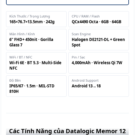
Kích Thước / Trọng Lượng
CPU / RAM / Flash
165×76.7×13.5mm · 242g
QCx4490 Octa · 6GB · 64GB
Màn Hình / Kính
Scan Engine
6" FHD+ 450nit · Gorilla
Halogen DE2121-DL + Green
Glass 7
Spot
WiFi / BT / NFC
Pin / Sạc
Wi-Fi 6E · BT 5.3 · Multi-Side
4,000mAh · Wireless Qi 7W
NFC
Độ Bền
Android Support
IP65/67 · 1.5m · MIL-STD
Android 13→18
810H
Các Tính Năng của Datalogic Memor 12