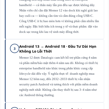
handheld — cả thân máy lẫn pin đều sạc được không dây.
Nhân viên chỉ cần đặt Memor 12 vào dock khi nghỉ giải lao
hay cuối ca — không cần tìm và cắm đúng cổng USB-C.
Cổng USB-C ít bị hao mòn hơn vì không phải cắm nhiều lần
mỗi ngày. Đặc biệt hữu ích trong y tế và thực phẩm: đặt vào
dock sạc trong khi lau vệ sinh máy đồng thời.
Android 13 → Android 18 · Đầu Tư Dài Hạn
3
Không Lo Lỗi Thời
Memor 12 được Datalogic cam kết hỗ trợ phần cứng 4 năm
và phần mềm/bảo mật thêm 4 năm sau đó. Không có thiết bị
enterprise handheld nào khác trong phân khúc cung cấp
lifecycle dài đến vậy. Ý nghĩa thực tế: doanh nghiệp mua
Memor 12 hôm nay, đến 2032–2033 thiết bị vẫn nhận
security patch Android và tương thích với phần mềm doanh
nghiệp mới nhất. Không cần thay thiết bị sau 3–4 năm như
các Android thông thường.