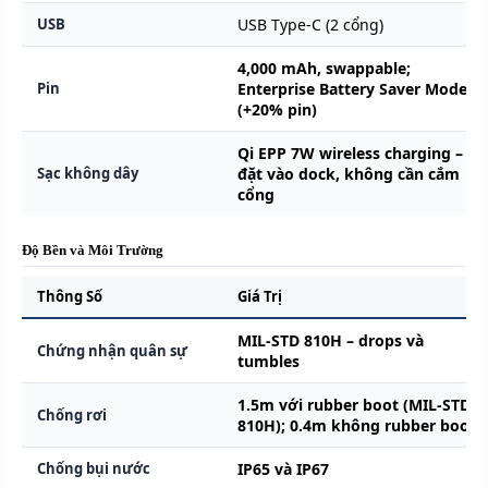
USB
USB Type-C (2 cổng)
4,000 mAh, swappable;
Pin
Enterprise Battery Saver Mode
(+20% pin)
Qi EPP 7W wireless charging –
Sạc không dây
đặt vào dock, không cần cắm
cổng
Độ Bền và Môi Trường
Thông Số
Giá Trị
MIL-STD 810H – drops và
Chứng nhận quân sự
tumbles
1.5m với rubber boot (MIL-STD
Chống rơi
810H); 0.4m không rubber boot
Chống bụi nước
IP65 và IP67