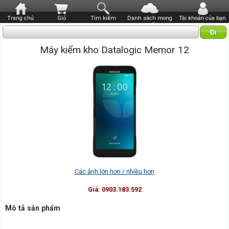
Trang chủ
Giỏ
Tìm kiếm
Danh sách mong
Tài khoản của bạn
muốn
Máy kiểm kho Datalogic Memor 12
Các ảnh lớn hơn / nhiều hơn
Giá:
0903.183.592
Mô tả sản phẩm