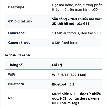
Đọc mã hỏng, bẩn, tương phản
DeepSight
thấp, mã trên màn hình LCD
Sẵn sàng – tiêu chuẩn mã vạch
GS1 Digital Link
2D thế hệ mới của GS1
Camera sau
13 MP, autofocus, đèn flash LED
Camera trước
8 MP, fixed focus
Kết Nối, Pin và Sạc
Thông Số
Giá Trị
WiFi
Wi-Fi 6/6E (802.11ax)
Bluetooth
Bluetooth 5.3
Multi-Side NFC – đọc từ nhiều
NFC
góc; HCE; contactless payment;
NFC Forum Tags