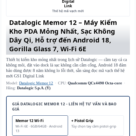
Digital
Link
Thế hệ mã vạch mới
Datalogic Memor 12 – Máy Kiểm
Kho PDA Mỏng Nhất, Sạc Không
Dây Qi, Hỗ trợ đến Android 18,
Gorilla Glass 7, Wi-Fi 6E
Thiết bị kiểm kho mỏng nhất trong lịch sử Datalogic — cầm tay cả ca
không mỏi, đặt vào dock là sạc không cần cắm cổng, Android 18 đảm
bảo dùng được 8 năm không lo lỗi thời, sẵn sàng đọc mã vạch thế hệ
mới GS1 Digital Link
Model:
Datalogic Memor 12
· CPU:
Qualcomm QCx4490 Octa-core
·
Hãng:
Datalogic S.p.A. (Ý)
GIÁ DATALOGIC MEMOR 12 - LIÊN HỆ TƯ VẤN VÀ BAO
GIÁ
Memor 12 Wi-Fi
+ Pistol Grip
Wi-Fi 6E · 6GB/64GB · Android
Tùy chọn tay cầm pistol-grip
13