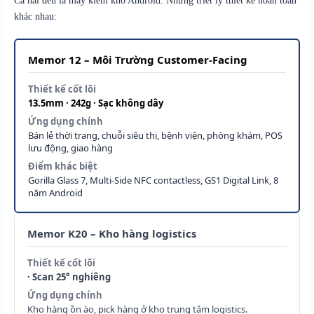
Cả hai đều là máy kiểm kho Android. Nhưng triết lý thiết kế hoàn toàn
khác nhau:
Memor 12 – Môi Trường Customer-Facing
Thiết kế cốt lõi
13.5mm · 242g · Sạc không dây
Ứng dụng chính
Bán lẻ thời trang, chuỗi siêu thị, bệnh viện, phòng khám, POS
lưu động, giao hàng
Điểm khác biệt
Gorilla Glass 7, Multi-Side NFC contactless, GS1 Digital Link, 8
năm Android
Memor K20 – Kho hàng logistics
Thiết kế cốt lõi
· Scan 25° nghiêng
Ứng dụng chính
Kho hàng ồn ào, pick hàng ở kho trung tâm logistics.