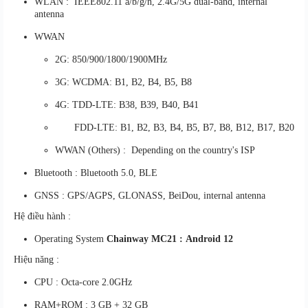
WLAN : IEEE802.11 a/b/g/n, 2.4G/5G dual-band, internal
antenna
WWAN
2G: 850/900/1800/1900MHz
3G: WCDMA: B1, B2, B4, B5, B8
4G: TDD-LTE: B38, B39, B40, B41
FDD-LTE: B1, B2, B3, B4, B5, B7, B8, B12, B17, B20
WWAN (Others) : Depending on the country's ISP
Bluetooth : Bluetooth 5.0, BLE
GNSS : GPS/AGPS, GLONASS, BeiDou, internal antenna
Hệ điều hành :
Operating System
Chainway MC21 : Android 12
Hiệu năng :
CPU : Octa-core 2.0GHz
RAM+ROM : 3 GB + 32 GB