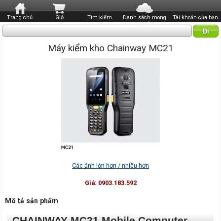
Trang chủ
Giỏ
Tìm kiếm
Danh sách mong
Tài khoản của bạn
muốn
Máy kiểm kho Chainway MC21
Các ảnh lớn hơn / nhiều hơn
Giá:
0903.183.592
Mô tả sản phẩm
CHAINWAY MC21 Mobile Computer