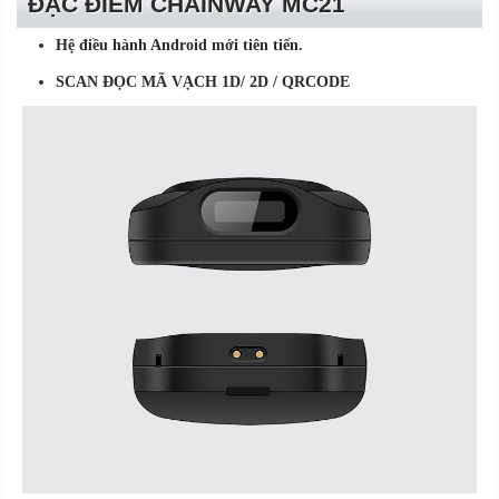
ĐẶC ĐIỂM CHAINWAY MC21
Hệ điều hành Android mới tiên tiến.
SCAN ĐỌC MÃ VẠCH 1D/ 2D / QRCODE