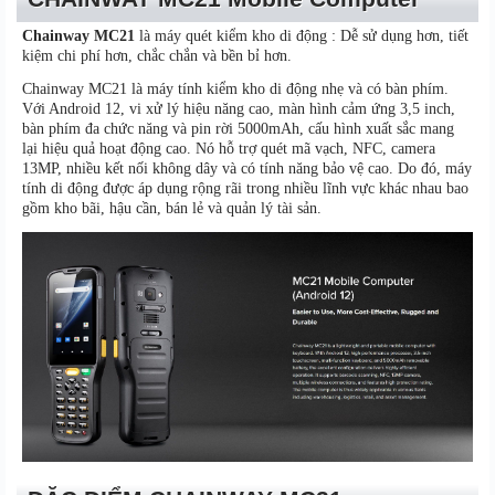
Chainway MC21
là máy quét kiểm kho di động : Dễ sử dụng hơn, tiết
kiệm chi phí hơn, chắc chắn và bền bỉ hơn.
Chainway MC21 là máy tính kiểm kho di động nhẹ và có bàn phím.
Với Android 12, vi xử lý hiệu năng cao, màn hình cảm ứng 3,5 inch,
bàn phím đa chức năng và pin rời 5000mAh, cấu hình xuất sắc mang
lại hiệu quả hoạt động cao. Nó hỗ trợ quét mã vạch, NFC, camera
13MP, nhiều kết nối không dây và có tính năng bảo vệ cao. Do đó, máy
tính di động được áp dụng rộng rãi trong nhiều lĩnh vực khác nhau bao
gồm kho bãi, hậu cần, bán lẻ và quản lý tài sản.