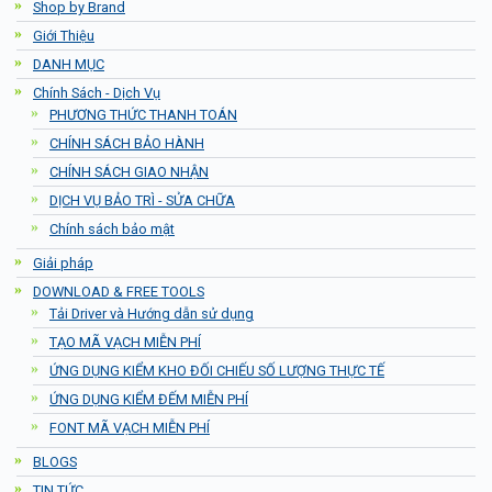
Shop by Brand
Giới Thiệu
DANH MỤC
Chính Sách - Dịch Vụ
PHƯƠNG THỨC THANH TOÁN
CHÍNH SÁCH BẢO HÀNH
CHÍNH SÁCH GIAO NHẬN
DỊCH VỤ BẢO TRÌ - SỬA CHỮA
Chính sách bảo mật
Giải pháp
DOWNLOAD & FREE TOOLS
Tải Driver và Hướng dẫn sử dụng
TẠO MÃ VẠCH MIỄN PHÍ
ỨNG DỤNG KIỂM KHO ĐỐI CHIẾU SỐ LƯỢNG THỰC TẾ
ỨNG DỤNG KIỂM ĐẾM MIỄN PHÍ
FONT MÃ VẠCH MIỄN PHÍ
BLOGS
TIN TỨC