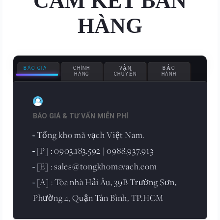
CAM KẾT BÁN
HÀNG
BÁO GIÁ
CHÍNH
VẬN
BẢO
HÃNG
CHUYỂN
HÀNH
BÁO GIÁ & TƯ VẤN MIỄN PHÍ
Tổng kho mã vạch Việt Nam.
-
[P] : 0903.183.592 | 0988.937.913
-
[E] : sales@tongkhomavach.com
-
[A] : Tòa nhà Hải Âu, 39B Trường Sơn,
-
Phường 4, Quận Tân Bình, TP.HCM