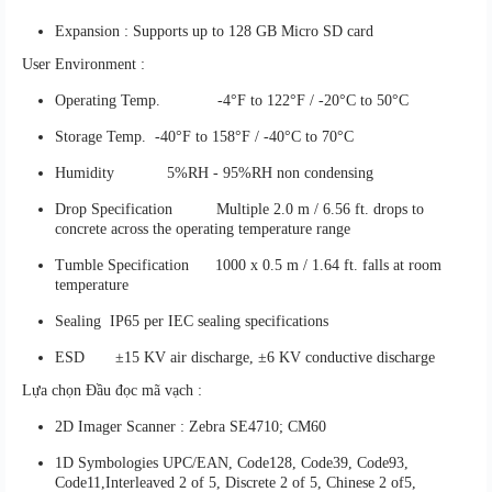
Expansion : Supports up to 128 GB Micro SD card
User Environment :
Operating Temp. -4°F to 122°F / -20°C to 50°C
Storage Temp. -40°F to 158°F / -40°C to 70°C
Humidity 5%RH - 95%RH non condensing
Drop Specification Multiple 2.0 m / 6.56 ft. drops to
concrete across the operating temperature range
Tumble Specification 1000 x 0.5 m / 1.64 ft. falls at room
temperature
Sealing IP65 per IEC sealing specifications
ESD ±15 KV air discharge, ±6 KV conductive discharge
Lựa chọn Đầu đọc mã vạch :
2D Imager Scanner : Zebra SE4710; CM60
1D Symbologies UPC/EAN, Code128, Code39, Code93,
Code11,Interleaved 2 of 5, Discrete 2 of 5, Chinese 2 of5,