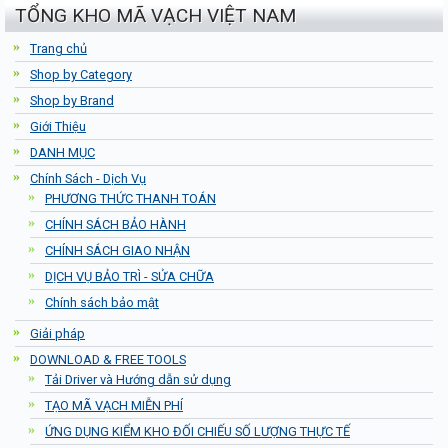
TỔNG KHO MÃ VẠCH VIỆT NAM
Trang chủ
Shop by Category
Shop by Brand
Giới Thiệu
DANH MỤC
Chính Sách - Dịch Vụ
PHƯƠNG THỨC THANH TOÁN
CHÍNH SÁCH BẢO HÀNH
CHÍNH SÁCH GIAO NHẬN
DỊCH VỤ BẢO TRÌ - SỬA CHỮA
Chính sách bảo mật
Giải pháp
DOWNLOAD & FREE TOOLS
Tải Driver và Hướng dẫn sử dụng
TẠO MÃ VẠCH MIỄN PHÍ
ỨNG DỤNG KIỂM KHO ĐỐI CHIẾU SỐ LƯỢNG THỰC TẾ