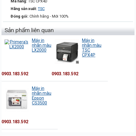
Mã hàng:
TSC CPX4D
Hãng sản xuất:
TSC
Đóng gói:
Chính hãng - Mới 100%
Sản phẩm liên quan
Máy in
Máy in
nhãn màu
nhãn màu
LX2000
TSC
CPX4P
0903.183.592
0903.183.592
Máy in
nhãn màu
Epson
CS3500
0903.183.592