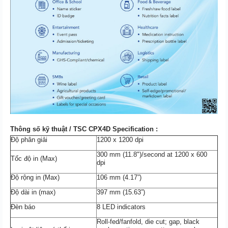
Thông số kỹ thuật / TSC CPX4D Specification :
Độ phân giải
1200 x 1200 dpi
300 mm (11.8")/second at 1200 x 600
Tốc độ in (Max)
dpi
Độ rộng in (Max)
106 mm (4.17”)
Độ dài in (max)
397 mm (15.63”)
Đèn báo
8 LED indicators
Roll-fed/fanfold, die cut; gap, black