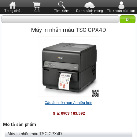
Trang chủ
Giỏ
Tìm kiếm
Danh sách mong
Tài khoản của bạn
muốn
Máy in nhãn màu TSC CPX4D
Các ảnh lớn hơn / nhiều hơn
Giá:
0903.183.592
Mô tả sản phẩm
Máy in nhãn màu TSC CPX4D