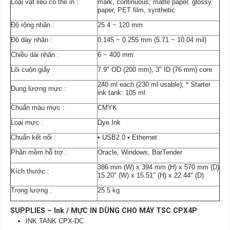
Loại vật liệu có thể in :
mark, continuous; matte paper, glossy
paper, PET film, synthetic
Độ rộng nhãn :
25.4 ~ 120 mm
Độ dày nhãn :
0.145 ~ 0.255 mm (5.71 ~ 10.04 mil)
Chiều dài nhãn :
6 ~ 400 mm
Lõi cuộn giấy :
7.9" OD (200 mm), 3" ID (76 mm) core
240 ml each (230 ml usable); * Starter
Dung lượng mực :
ink tank: 105 ml
Chuẩn màu mực :
CMYK
Loại mực :
Dye Ink
Chuẩn kết nối :
• USB2.0 • Ethernet
Phần mềm hỗ trợ :
Oracle, Windows, BarTender
386 mm (W) x 394 mm (H) x 570 mm (D)
Kích thước :
15.20" (W) x 15.51" (H) x 22.44" (D)
Trọng lượng :
25.5 kg
SUPPLIES – Ink / MỰC IN DÙNG CHO MÁY TSC CPX4P
INK TANK CPX-DC