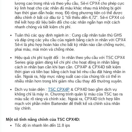
lượng cao trong nhà và theo yêu cầu, Sê-ri CPX4 cho phép cực
kỳ linh hoạt cho các nhãn đủ màu khác nhau mà không bị giới
hạn thời gian dẫn hoặc moq. Độ rộng phương tiện có thể được
điều chỉnh ở bất cứ đâu từ 1 "tối thiểu đến 4,72". Sê-ri CPX4 có
thể kết hợp dữ liệu biến đổi cho các nhãn ngắn hạn một cách
nhanh chóng và tiết kiệm chi phí.
Tuân thủ các quy định ngành in :
Cung cấp nhãn tuân thủ GHS
và đáp ứng các yêu cầu của ngành bằng cách in nhãn với CPX4
Sê-ri là phù hợp hoàn hảo cho bất kỳ nhãn nào cần chống nước,
phai màu, mài mòn và chống nhòe.
Hiệu quả chi phí tuyệt đối :
In nhãn theo yêu cầu với TSC CPX4
Series giúp giảm đáng kể chi phí cho hoạt động in nhãn bằng
cách in nhãn bạn cần khi bạn cần. CPX4P & CPX4D tiết kiệm
thời gian và tiền bạc bằng cách loại bỏ nhu cầu đặt hàng nhãn in
sẵn. Ngoài ra, hộp mực năng suất cao của chúng tôi có thể in
nhiều nhãn hơn trong khi giảm nhu cầu thay đổi thường xuyên.
Dịch vụ toàn diện :
TSC CPX4P
& CPX4D bao gồm dịch vụ
không chỉ là máy in. Chương trình quản lý màu của TSC tạo ra
màu sắc rõ ràng và chính xác. Ngoài ra, CPX4D tích hợp liền
mạch với phần mềm Bartender để thiết kế và chỉnh sửa nhãn
tùy chỉnh.
Một số tính năng chính của TSC CPX4D:
Tốc độ in nhanh lên đến 11.8 ips