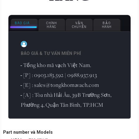
BÁO GIÁ
CHÍNH
VẬN
BẢO
HÃNG
CHUYỂN
HÀNH
BÁO GIÁ & TƯ VẤN MIỄN PHÍ
Tổng kho mã vạch Việt Nam.
-
[P] : 0903.183.592 | 0988.937.913
-
[E] : sales@tongkhomavach.com
-
[A] : Tòa nhà Hải Âu, 39B Trường Sơn,
-
Phường 4, Quận Tân Bình, TP.HCM
Part number và Models