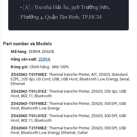
[A] : Tòa nhà Hải Âu, 39B Trường Sơn,
-
Phường 4, Quận Tân Bình, TP.HCM
Part number và Models
Mã hàng:
ZEBRA ZD620t
Hãng sản xuất:
ZEBRA
Đóng gói:
Chính hãng - Mới 100%
ZD62042-T01F00EZ:
Thermal transfer Printer, AIT, ZD620, Standard
EZPL, 203 dpi, US Cord, USB, USB Host, Bluetooth Low Energy, Serial,
Ethernet
ZD62042-T01L01EZ:
Thermal transfer Printer, ZD620, 203 dpi, USB
Host, 802.11, Bluetooth
ZD62043-T01F00EZ:
Thermal transfer Printer, ZD620, 300 DPI, USB
Host, Bluetooth Low Energy
ZD62043-T01L01EZ:
Thermal transfer Printer, ZD620, 300 DPI, USB
Host, 802.11, Bluetooth
ZD62043-T21F00EZ:
Thermal transfer Printer, ZD620, 300 DPI, USB
Host, Bluetooth Low Energy, Ethernet, Cutter