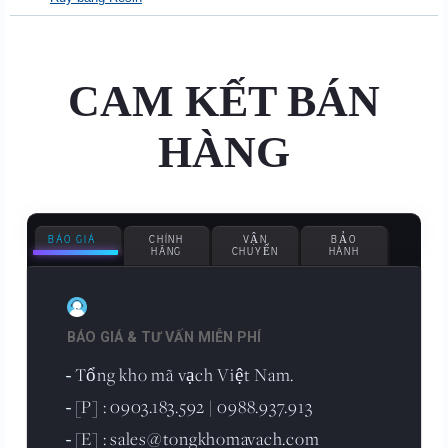
CAM KẾT BÁN
HÀNG
BÁO GIÁ
CHÍNH
VẬN
BẢO
HÃNG
CHUYỂN
HÀNH
BÁO GIÁ & TƯ VẤN MIỄN PHÍ
Tổng kho mã vạch Việt Nam.
-
[P] : 0903.183.592 | 0988.937.913
-
[E] : sales@tongkhomavach.com
-