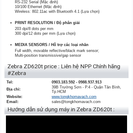
RS-232 Serial (
Mặc định
)
10/100 Ethernet (
Mặc định
)
Wireless: 802.11ac with Bluetooth 4.1 (Lựa chọn)
PRINT RESOLUTION / Độ phân giải
203 dpi/8 dots per mm
300 dpi/12 dots per mm (Lựa chọn)
MEDIA SENSORS / Hỗ trợ các loại nhãn
Full width, movable reflective/black mark sensor;
Multi-position transmissive/gap sensor
Zebra ZD620t price : Liên hệ NPP Chính hãng
#Zebra
Tel:
0903.183.592 - 0988.937.913
39B Trường Sơn - P.4 - Quận Tân Bình,
Địa chỉ:
Tp.HCM
Website:
www.tongkhomavach.com
Email:
sales@tongkhomavach.com
Hướng dẫn sử dụng máy in Zebra ZD620t :