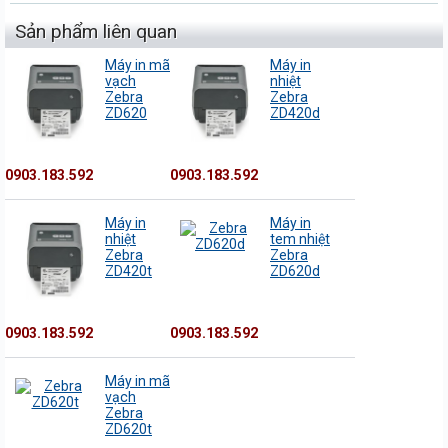
Sản phẩm liên quan
Máy in mã
Máy in
vạch
nhiệt
Zebra
Zebra
ZD620
ZD420d
0903.183.592
0903.183.592
Máy in
Máy in
nhiệt
tem nhiệt
Zebra
Zebra
ZD420t
ZD620d
0903.183.592
0903.183.592
Máy in mã
vạch
Zebra
ZD620t