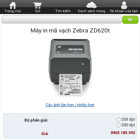
Trang chủ
Giỏ
Tìm kiếm
Danh sách mong
Tài khoản của bạn
muốn
Máy in mã vạch Zebra ZD620t
Các ảnh lớn hơn / nhiều hơn
203 dpi
Độ phân giải:
300 dpi
0903.183.592
Giá: