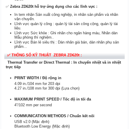
✅
Zebra ZD620t hỗ trợ ứng dụng cho các lĩnh vực :
In tem nhãn Sản xuất công nghiệp, in nhãn sản phẩm và nhãn
vận chuyển.
Lĩnh vực quản lý công : quản lý tài sản công cộng, quản lý tài
liệu.
Lĩnh vực Sức khỏe : Ghi nhãn cho ngân hàng máu, Nhãn dán
Mẫu phòng thí nghiệm..
Lĩnh vực Bán lẻ siêu thị : Dán nhãn giá bán, dán nhãn phụ sản
phẩm...
✅ THÔNG SỐ KỸ THUẬT ZEBRA ZD620t :
Thermal Transfer or Direct Thermal : In chuyển nhiệt và in nhiệt
trực tiếp
PRINT WIDTH / Độ rộng in
4.09 in./104 mm for 203 dpi
4.27 in./108 mm for 300 dpi (Lựa chọn)
MAXIMUM PRINT SPEED / Tốc độ in tối đa
4”/102 mm per second
COMMUNICATION METHODS / Chuẩn kết nối
USB v2.0 (Mặc định)
Bluetooth Low Energy (
Mặc định
)