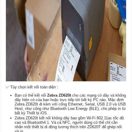
✅ Tùy chọn kết nối toàn diện :
Bạn có thể kết nối
Zebra ZD620t
cho các mạng có dây và không
dây hiện có của bạn hoặc trực tiếp tới bất kỳ PC nào. Mặc định
Zebra ZD620t đi kèm với cổng Ethernet, Serial, USB 2.0 và USB
Host, như cũng như Bluetooth Low Energy (BLE), cho phép in từ
bất kỳ Thiết bị iOS.
Zebra ZD620t kết nối không dây bao gồm Wi-Fi 802.11ac tốc độ
cao và Bluetooth4.1. Và cả NFC, người dùng có thể chỉ cần
nhấn một thiết bị di động tương thích trên ZD620T để ghép nối
và in.