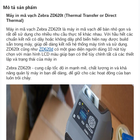
Mô tả sản phẩm
Máy in mã vạch Zebra ZD620t
(
Thermal Transfer or Direct
Thermal)
Máy in mã vạch Zebra ZD620t là máy in mã vạch để bàn nhỏ gọn và
rất dễ sử dụng cho nhiều nhu cầu thực tế khác nhau. Với hầu hết các
chuẩn kết nối có dây hoặc không dây phổ biến hiện nay được build
sẵn trong máy, giúp dễ dàng kết nối hệ thống máy tính và sử dụng.
ZD620t cũng như
ZD620d
có một giao diện người dùng 10 nút tùy
chọn với màn hình LCD màu giúp bạn có thể tùy chỉnh tất cả các thiết
lập và trạng thái của máy in
Zebra ZD620t - cung cấp tốc độ in mạnh mẽ, chất lượng in và khả
năng quản lý máy in bạn dễ dàng, để giữ cho các hoạt động của bạn
luôn trôi chảy.