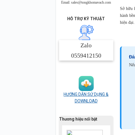
Email: sales@tongkhomavach.com
Sở hữu 
hành bền
HỖ TRỢ KỸ THUẬT
hiện đại.
Zalo
0559412150
Đá
Nếu
HƯỚNG DẪN SỬ DỤNG &
DOWNLOAD
Thương hiệu nổi bật