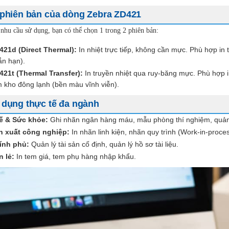
phiên bản của dòng Zebra ZD421
nhu cầu sử dụng, bạn có thể chọn 1 trong 2 phiên bản:
421d (Direct Thermal):
In nhiệt trực tiếp, không cần mực. Phù hợp in
ắn hạn).
421t (Thermal Transfer):
In truyền nhiệt qua ruy-băng mực. Phù hợp 
 kho đông lạnh (bền màu vĩnh viễn).
dụng thực tế đa ngành
tế & Sức khỏe:
Ghi nhãn ngân hàng máu, mẫu phòng thí nghiệm, quản
n xuất công nghiệp:
In nhãn linh kiện, nhãn quy trình (Work-in-proces
ính phủ:
Quản lý tài sản cố định, quản lý hồ sơ tài liệu.
n lẻ:
In tem giá, tem phụ hàng nhập khẩu.