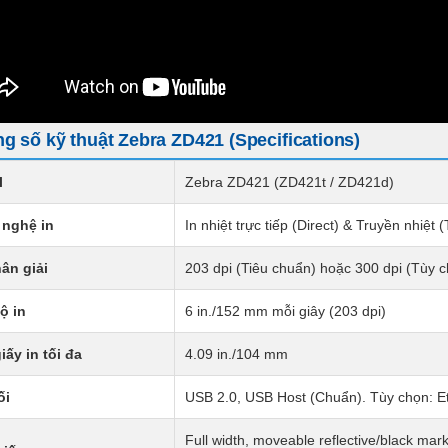
g số kỹ thuật Zebra ZD421 (Specifications)
l
Zebra ZD421 (ZD421t / ZD421d)
nghệ in
In nhiệt trực tiếp (Direct) & Truyền nhiệt (
ân giải
203 dpi (Tiêu chuẩn) hoặc 300 dpi (Tùy 
ộ in
6 in./152 mm mỗi giây (203 dpi)
iấy in tối đa
4.09 in./104 mm
ối
USB 2.0, USB Host (Chuẩn). Tùy chọn: Eth
Full width, moveable reflective/black mark