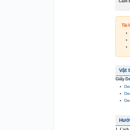
Cảm 
Tài 
Vật 
Giấy De
Dec
Dec
De
Hướn
1. Cách 