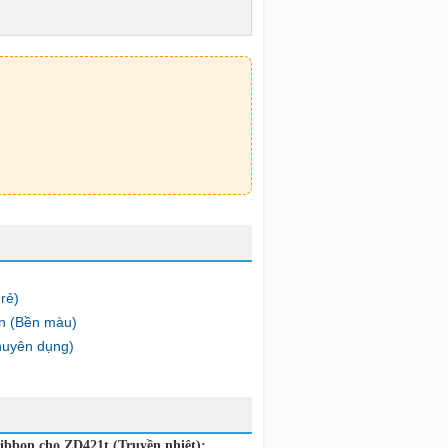
rẻ)
n (Bền màu)
huyên dụng)
ibbon cho ZD421t (Truyền nhiệt):