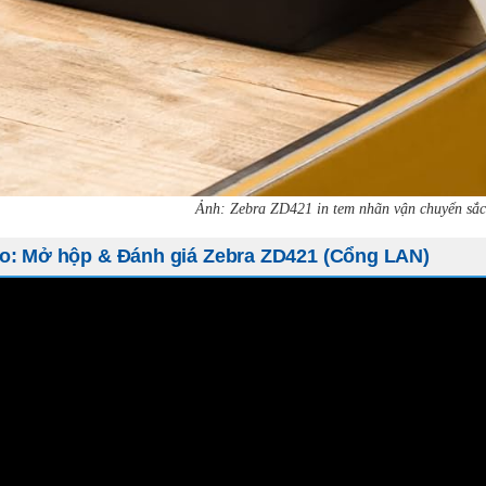
Ảnh: Zebra ZD421 in tem nhãn vận chuyển sắc
o: Mở hộp & Đánh giá Zebra ZD421 (Cổng LAN)