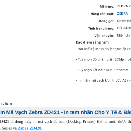
ZEBRA Z
Mã hàng:
ZEBRA
Hãng sản xuất:
Chính hã
Đóng gói:
CÓ HÀN
Tình trạng hàng:
Miễn phí
Vận chuyển:
Đặc điểm sản phẩm
- Hai chế độ in : In nhiệt trực tiếp v
- Tuỳ chọn độ phân giải : 203dpi ho
- Tuỳ chọn kết nối : USB / Ethernet
- In nhãn mã vạch kích thước A6 (
ản phẩm
In Mã Vạch Zebra ZD421 - In tem nhãn Cho Y Tế & Bá
ZD421
là dòng máy in mã vạch để bàn (Desktop Printer) thế hệ mới, được th
 Series và
Zebra ZD420
.