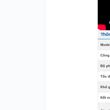
Thôn
Mode
Công 
Độ ph
Tốc đ
Khổ g
Kết n