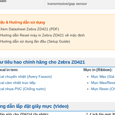
biến
transmissive/gap sensor
liệu & Hướng dẫn sử dụng
Xem Datasheet Zebra ZD421 (PDF)
Hướng dẫn Reset máy in Zebra ZD421 về mặc định
Hướng dẫn sử dụng lần đầu (Setup Guide)
tư tiêu hao chính hãng cho Zebra ZD421
cal in tem:
Mực in (Ribbon):
al chuyển nhiệt (Avery Fasson)
Mực Wax (Giá 
al cảm nhiệt trực tiếp
Mực Wax/Resi
cal nhựa PVC (Chống nước)
Mực Resin (C
g dẫn lắp đặt giấy mực (Video)
lắp giấy cho ZD421d (In nhiệt):
2. Cách lắp mực R