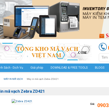
nh Sách - Dịch Vụ
Giải pháp
DOWNLOAD & FREE TOOLS
BLOGS
MÁY IN MÃ VẠCH
Máy in mã vạch Zebra ZD421
in mã vạch Zebra ZD421
Giá:
0903