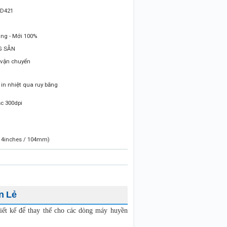
D421
ng - Mới 100%
G SẴN
 vận chuyển
à in nhiệt qua ruy băng
ặc 300dpi
~ 4inches / 104mm)
n Lẻ
iết kế để thay thế cho các dòng máy huyền