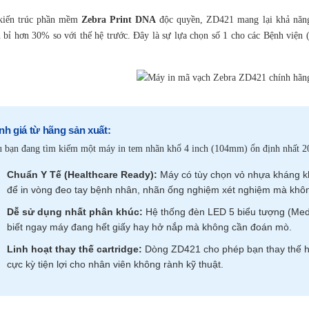
kiến trúc phần mềm
Zebra Print DNA
độc quyền, ZD421 mang lại khả năng 
 bỉ hơn 30% so với thế hệ trước. Đây là sự lựa chọn số 1 cho các Bệnh viện (
nh giá từ hãng sản xuất:
 bạn đang tìm kiếm một máy in tem nhãn khổ 4 inch (104mm) ổn định nhất 2
Chuẩn Y Tế (Healthcare Ready):
Máy có tùy chọn vỏ nhựa kháng kh
để in vòng đeo tay bệnh nhân, nhãn ống nghiệm xét nghiệm mà khôn
Dễ sử dụng nhất phân khúc:
Hệ thống đèn LED 5 biểu tượng (Media
biết ngay máy đang hết giấy hay hở nắp mà không cần đoán mò.
Linh hoạt thay thế cartridge:
Dòng ZD421 cho phép bạn thay thế hộp
cực kỳ tiện lợi cho nhân viên không rành kỹ thuật.