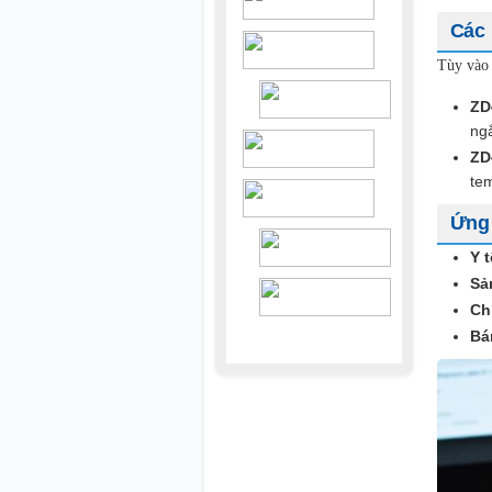
Các 
Tùy vào 
ZD
ng
ZD
tem
Ứng 
Y 
Sả
Ch
Bá