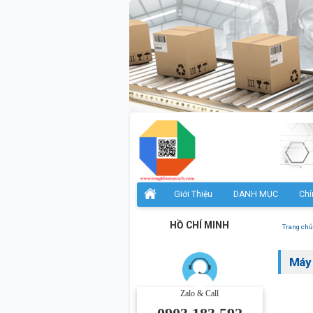
Giới Thiệu
DANH MỤC
Chí
HỒ CHÍ MINH
Trang chủ
Máy 
Zalo & Call