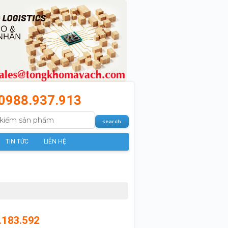
0988.937.913
TIN TỨC
LIÊN HỆ
.183.592