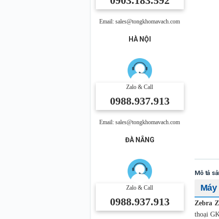
0903.183.592
Email: sales@tongkhomavach.com
HÀ NỘI
Zalo & Call
0988.937.913
Email: sales@tongkhomavach.com
ĐÀ NẴNG
Mô tả s
Máy 
Zalo & Call
0988.937.913
Zebra 
thoại GK