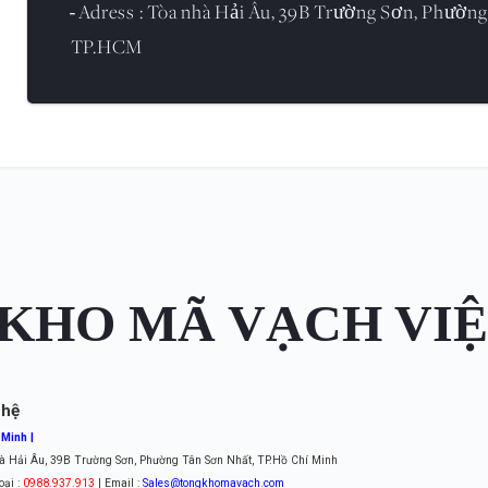
Adress : Tòa nhà Hải Âu, 39B Trường Sơn, Phường
-
TP.HCM
KHO MÃ VẠCH VI
 hệ
 Minh |
à Hải Âu, 39B Trường Sơn, Phường Tân Sơn Nhất, TP.Hồ Chí Minh
oại :
0988.937.913
| Email :
Sales@tongkhomavach.com