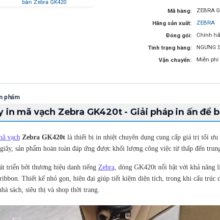
ZEBRA G
Mã hàng:
ZEBRA
Hãng sản xuất:
Chính hã
Đóng gói:
NGƯNG 
Tình trạng hàng:
Miễn phí
Vận chuyển:
ản phẩm
 in mã vạch Zebra GK420t - Giải pháp in ấn để 
mã vạch
Zebra GK420t
là thiết bị in nhiệt chuyên dụng cung cấp giá trị tối ưu
/giây, sản phẩm hoàn toàn đáp ứng được khối lượng công việc từ thấp đến trung
t triển bởi thương hiệu danh tiếng
Zebra
, dòng GK420t nổi bật với khả năng lin
 ribbon. Thiết kế nhỏ gọn, hiện đại giúp tiết kiệm diện tích, trong khi cấu trú
hà sách, siêu thị và shop thời trang.