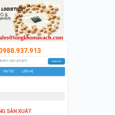
0988.937.913
TIN TỨC
LIÊN HỆ
NG SẢN XUẤT