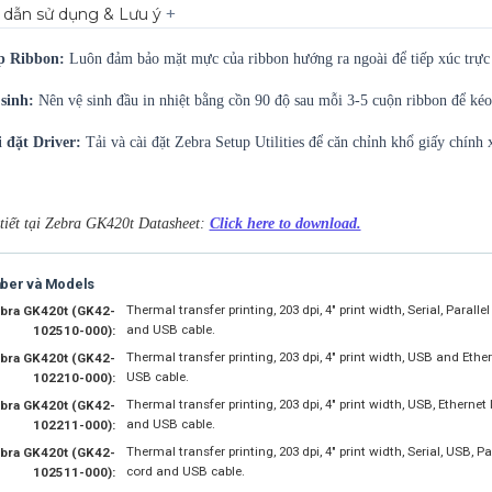
+
dẫn sử dụng & Lưu ý
p Ribbon:
Luôn đảm bảo mặt mực của ribbon hướng ra ngoài để tiếp xúc trực t
sinh:
Nên vệ sinh đầu in nhiệt bằng cồn 90 độ sau mỗi 3-5 cuộn ribbon để kéo 
 đặt Driver:
Tải và cài đặt Zebra Setup Utilities để căn chỉnh khổ giấy chính x
tiết tại Zebra GK420t Datasheet:
Click here to download.
mber và Models
Thermal transfer printing, 203 dpi, 4" print width, Serial, Paral
bra GK420t (GK42-
and USB cable.
102510-000):
Thermal transfer printing, 203 dpi, 4" print width, USB and Eth
bra GK420t (GK42-
USB cable.
102210-000):
Thermal transfer printing, 203 dpi, 4" print width, USB, Etherne
bra GK420t (GK42-
and USB cable.
102211-000):
Thermal transfer printing, 203 dpi, 4" print width, Serial, USB, P
bra GK420t (GK42-
cord and USB cable.
102511-000):