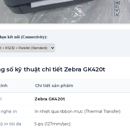
họn kết nối (Connectivity):
g số kỹ thuật chi tiết Zebra GK420t
tính
Chi tiết sản phẩm
l
Zebra GK420t
 nghệ in
In nhiệt qua ribbon mực (Thermal Transfer)
ộ in tối đa
5 ips (127mm/sec)