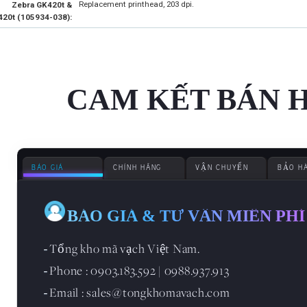
Replacement printhead, 203 dpi.
Zebra GK420t &
20t (105934-038):
CAM KẾT BÁN 
BÁO GIÁ
CHÍNH HÃNG
VẬN CHUYỂN
BẢO H
BÁO GIÁ & TƯ VẪN MIỄN PHÍ
Tổng kho mã vạch Việt Nam.
-
Phone : 0903.183.592 | 0988.937.913
-
Email : sales@tongkhomavach.com
-