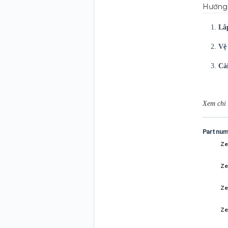
Hướng 
1.
Lắ
2.
Vệ 
3.
Cài
Xem chi 
Part nu
Ze
Ze
Ze
Ze