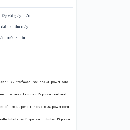
iếp với giấy nhãn.
dài tuổi thọ máy.
ác trước khi in.
lel and USB interfaces. Includes US power cord
ernet Interfaces. Includes US power cord and
t Interfaces, Dispenser. Includes US power cord
arallel Interfaces, Dispenser. Includes US power