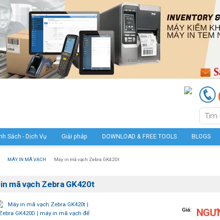
nh Sách - Dịch Vụ
Giải pháp
DOWNLOAD & FREE TOOLS
BLOGS
MÁY IN MÃ VẠCH
Máy in mã vạch Zebra GK420t
in mã vạch Zebra GK420t
Giá:
NGƯ