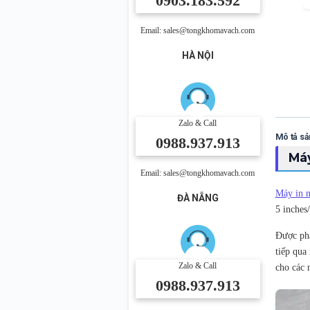
0903.183.592
Email: sales@tongkhomavach.com
HÀ NỘI
Zalo & Call
Mô tả s
0988.937.913
Máy
Email: sales@tongkhomavach.com
Máy in 
ĐÀ NẴNG
5 inches
Được phá
tiếp qua
Zalo & Call
cho các n
0988.937.913