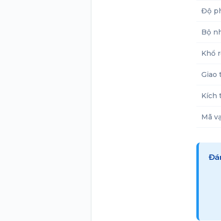
Độ ph
Bộ n
Khổ r
Giao 
Kích 
Mã vạ
Đán