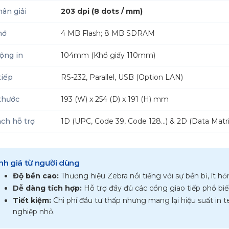
ân giải
203 dpi (8 dots / mm)
hớ
4 MB Flash; 8 MB SDRAM
ộng in
104mm (Khổ giấy 110mm)
tiếp
RS-232, Parallel, USB (Option LAN)
thước
193 (W) x 254 (D) x 191 (H) mm
ch hỗ trợ
1D (UPC, Code 39, Code 128...) & 2D (Data Mat
h giá từ người dùng
Độ bền cao:
Thương hiệu Zebra nổi tiếng với sự bền bỉ, ít hỏ
Dễ dàng tích hợp:
Hỗ trợ đầy đủ các cổng giao tiếp phổ biế
Tiết kiệm:
Chi phí đầu tư thấp nhưng mang lại hiệu suất in
nghiệp nhỏ.