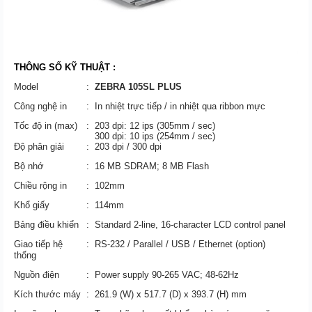
THÔNG SỐ KỸ THUẬT :
Model
:
ZEBRA 105SL PLUS
Công nghệ in
:
In nhiệt trực tiếp / in nhiệt qua ribbon mực
Tốc độ in (max)
:
203 dpi: 12 ips (305mm / sec)
300 dpi: 10 ips (254mm / sec)
Độ phân giải
:
203 dpi / 300 dpi
Bộ nhớ
:
16 MB SDRAM; 8 MB Flash
Chiều rộng in
:
102mm
Khổ giấy
:
114mm
Bảng điều khiển
:
Standard 2-line, 16-character LCD control panel
Giao tiếp hệ
:
RS-232 / Parallel / USB / Ethernet (option)
thống
Nguồn điện
:
Power supply 90-265 VAC; 48-62Hz
Kích thước máy
:
261.9 (W) x 517.7 (D) x 393.7 (H) mm