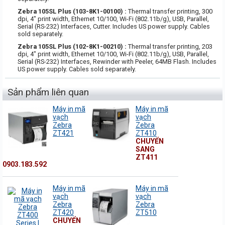
Zebra 105SL Plus (103-8K1-00100) :
Thermal transfer printing, 300
dpi, 4" print width, Ethernet 10/100, Wi-Fi (802.11b/g), USB, Parallel,
Serial (RS-232) Interfaces, Cutter. Includes US power supply. Cables
sold separately.
Zebra 105SL Plus (102-8K1-00210) :
Thermal transfer printing, 203
dpi, 4" print width, Ethernet 10/100, Wi-Fi (802.11b/g), USB, Parallel,
Serial (RS-232) Interfaces, Rewinder with Peeler, 64MB Flash. Includes
US power supply. Cables sold separately.
Sản phẩm liên quan
Máy in mã
Máy in mã
vạch
vạch
Zebra
Zebra
ZT421
ZT410
CHUYỂN
SANG
ZT411
0903.183.592
Máy in mã
Máy in mã
vạch
vạch
Zebra
Zebra
ZT420
ZT510
CHUYỂN