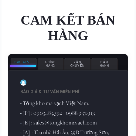
CAM KẾT BÁN
HÀNG
BÁO GIÁ
CHÍNH
VẬN
BẢO
HÃNG
CHUYỂN
HÀNH
BÁO GIÁ & TƯ VẤN MIỄN PHÍ
Tổng kho mã vạch Việt Nam.
-
[P] : 0903.183.592 | 0988.937.913
-
[E] : sales@tongkhomavach.com
-
[A] : Tòa nhà Hải Âu, 39B Trường Sơn,
-