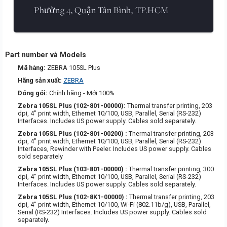
Phường 4, Quận Tân Bình, TP.HCM
Part number và Models
Mã hàng:
ZEBRA 105SL Plus
Hãng sản xuất:
ZEBRA
Đóng gói:
Chính hãng - Mới 100%
Zebra 105SL Plus (102-801-00000):
Thermal transfer printing, 203
dpi, 4" print width, Ethernet 10/100, USB, Parallel, Serial (RS-232)
Interfaces. Includes US power supply. Cables sold separately.
Zebra 105SL Plus (102-801-00200) :
Thermal transfer printing, 203
dpi, 4" print width, Ethernet 10/100, USB, Parallel, Serial (RS-232)
Interfaces, Rewinder with Peeler. Includes US power supply. Cables
sold separately
Zebra 105SL Plus (103-801-00000) :
Thermal transfer printing, 300
dpi, 4" print width, Ethernet 10/100, USB, Parallel, Serial (RS-232)
Interfaces. Includes US power supply. Cables sold separately.
Zebra 105SL Plus (102-8K1-00000) :
Thermal transfer printing, 203
dpi, 4" print width, Ethernet 10/100, Wi-Fi (802.11b/g), USB, Parallel,
Serial (RS-232) Interfaces. Includes US power supply. Cables sold
separately.