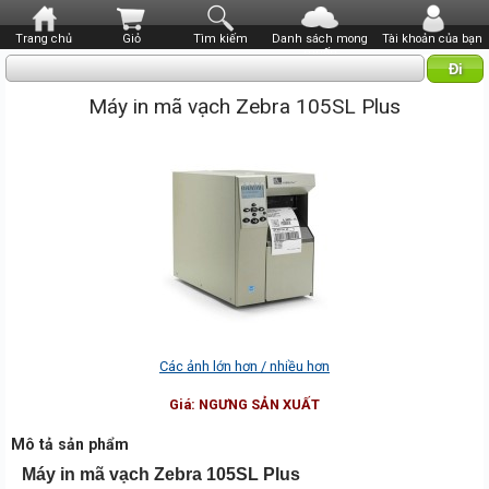
Trang chủ
Giỏ
Tìm kiếm
Danh sách mong
Tài khoản của bạn
muốn
Máy in mã vạch Zebra 105SL Plus
Các ảnh lớn hơn / nhiều hơn
Giá:
NGƯNG SẢN XUẤT
Mô tả sản phẩm
Máy in mã vạch Zebra 105SL Plus