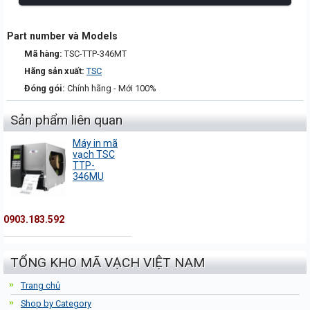
Part number và Models
Mã hàng:
TSC-TTP-346MT
Hãng sản xuất:
TSC
Đóng gói:
Chính hãng - Mới 100%
Sản phẩm liên quan
Máy in mã
vạch TSC
TTP-
346MU
0903.183.592
TỔNG KHO MÃ VẠCH VIỆT NAM
Trang chủ
Shop by Category