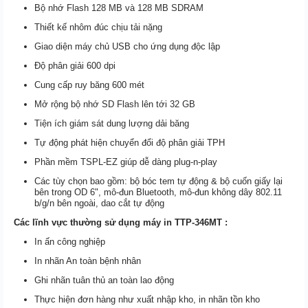
Bộ nhớ Flash 128 MB và 128 MB SDRAM
Thiết kế nhôm đúc chịu tải nặng
Giao diện máy chủ USB cho ứng dụng độc lập
Độ phân giải 600 dpi
Cung cấp ruy băng 600 mét
Mở rộng bộ nhớ SD Flash lên tới 32 GB
Tiện ích giám sát dung lượng dải băng
Tự động phát hiện chuyển đổi độ phân giải TPH
Phần mềm TSPL-EZ giúp dễ dàng plug-n-play
Các tùy chọn bao gồm: bộ bóc tem tự động & bộ cuốn giấy lại
bên trong OD 6", mô-đun Bluetooth, mô-đun không dây 802.11
b/g/n bên ngoài, dao cắt tự động
Các lĩnh vực thường sử dụng máy in TTP-346MT :
In ấn công nghiệp
In nhãn An toàn bệnh nhân
Ghi nhãn tuân thủ an toàn lao động
Thực hiện đơn hàng như xuất nhập kho, in nhãn tồn kho