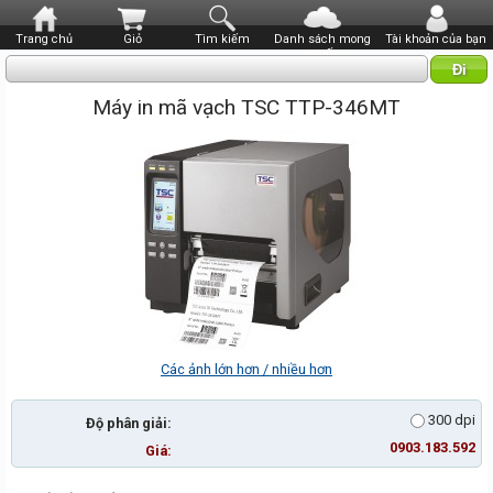
Trang chủ
Giỏ
Tìm kiếm
Danh sách mong
Tài khoản của bạn
muốn
Máy in mã vạch TSC TTP-346MT
Các ảnh lớn hơn / nhiều hơn
300 dpi
Độ phân giải:
0903.183.592
Giá: