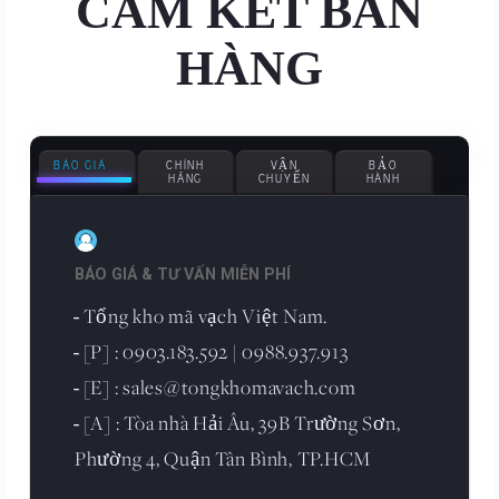
CAM KẾT BÁN
HÀNG
BÁO GIÁ
CHÍNH
VẬN
BẢO
HÃNG
CHUYỂN
HÀNH
BÁO GIÁ & TƯ VẤN MIỄN PHÍ
Tổng kho mã vạch Việt Nam.
-
[P] : 0903.183.592 | 0988.937.913
-
[E] : sales@tongkhomavach.com
-
[A] : Tòa nhà Hải Âu, 39B Trường Sơn,
-
Phường 4, Quận Tân Bình, TP.HCM