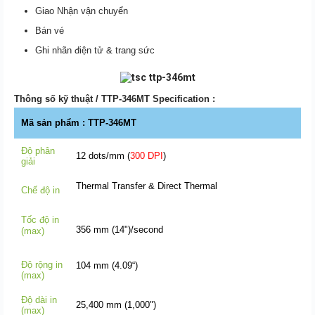
Giao Nhận vận chuyển
Bán vé
Ghi nhãn điện tử & trang sức
Thông số kỹ thuật / TTP-346MT Specification :
Mã sản phẩm : TTP-346MT
Độ phân
12 dots/mm (
300 DPI
)
giải
Thermal Transfer & Direct Thermal
Chế độ in
Tốc độ in
356 mm (14")/second
(max)
Độ rộng in
104 mm (4.09“)
(max)
Độ dài in
25,400 mm (1,000")
(max)