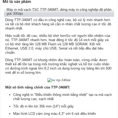
Mô tả sản phẩm
Máy in mã vạch TSC
TTP-346MT
, dòng máy in công nghiệp độ phân
giải 300dpi
Dòng TTP-346MT có đầu in công nghệ cao, bộ xử lý mới nhanh hơn
và tất cả bộ nhớ khách hàng sẽ cần in nhãn chất lượng cao ở tốc độ
nhanh nhất.
Hiệu suất tốc độ cao, nhiều bộ nhớ hơnSo với người tiền nhiệm của
nó, TTP-346MT nhanh hơn, hoạt động ở tốc độ 14 inch mỗi giây và
có bộ nhớ tăng lên 128 MB Flash và 128 MB SDRAM. Kết nối
Ethernet, USB 2.0, máy chủ USB, Serial và nối tiếp đều đạt tiêu
chuẩn.
Dòng TTP-346MT có khung nhôm đúc hoàn toàn, cứng chắc được
thiết kế để tồn tại trong môi trường khắc nghiệt và hỗ trợ cuộn nhãn
có đường kính ngoài lớn 8,2 inch và dung lượng ruy băng lên tới 600
mét để in số lượng lớn.
Một số tính năng chính của TTP-346MT:
Công nghệ in "Điều khiển thông minh bằng nhiệt" tạo ra mã vạch
chất lượng cao, sạch nhất
Tốc độ in lên tới 356 mm (14") mỗi giây
Màn hình LCD cảm ứng màu 4,3" với 6 nút điều khiển