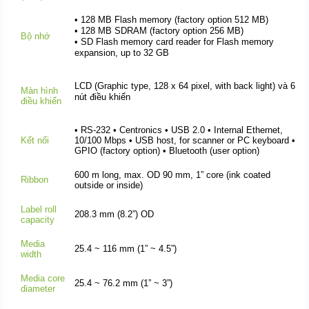
• 128 MB Flash memory (factory option 512 MB)
• 128 MB SDRAM (factory option 256 MB)
Bộ nhớ
• SD Flash memory card reader for Flash memory
expansion, up to 32 GB
LCD (Graphic type, 128 x 64 pixel, with back light) và 6
Màn hình
nút điều khiển
điều khiển
• RS-232 • Centronics • USB 2.0 • Internal Ethernet,
K
ết nối
10/100 Mbps • USB host, for scanner or PC keyboard •
GPIO (factory option) • Bluetooth (user option)
600 m long, max. OD 90 mm, 1” core (ink coated
Ribbon
outside or inside)
Label roll
208.3 mm (8.2”) OD
capacity
Media
25.4 ~ 116 mm (1” ~ 4.5”)
width
Media core
25.4 ~ 76.2 mm (1” ~ 3”)
diameter