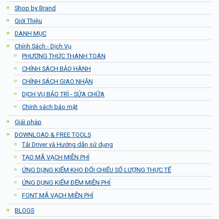
Shop by Brand
Giới Thiệu
DANH MỤC
Chính Sách - Dịch Vụ
PHƯƠNG THỨC THANH TOÁN
CHÍNH SÁCH BẢO HÀNH
CHÍNH SÁCH GIAO NHẬN
DỊCH VỤ BẢO TRÌ - SỬA CHỮA
Chính sách bảo mật
Giải pháp
DOWNLOAD & FREE TOOLS
Tải Driver và Hướng dẫn sử dụng
TẠO MÃ VẠCH MIỄN PHÍ
ỨNG DỤNG KIỂM KHO ĐỐI CHIẾU SỐ LƯỢNG THỰC TẾ
ỨNG DỤNG KIỂM ĐẾM MIỄN PHÍ
FONT MÃ VẠCH MIỄN PHÍ
BLOGS