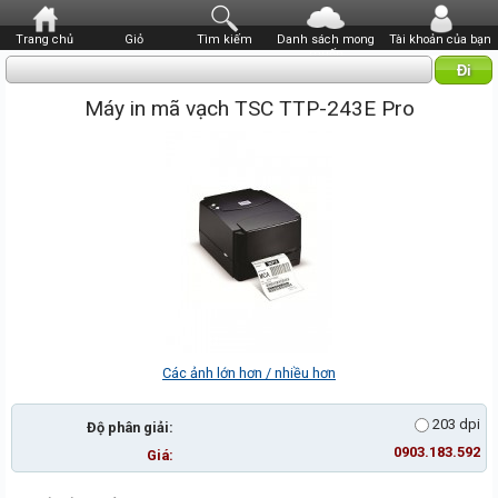
Trang chủ
Giỏ
Tìm kiếm
Danh sách mong
Tài khoản của bạn
muốn
Máy in mã vạch TSC TTP-243E Pro
Các ảnh lớn hơn / nhiều hơn
203 dpi
Độ phân giải:
0903.183.592
Giá: