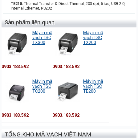
TE210:
Thermal Transfer & Direct Thermal, 203 dpi, 6 ips, USB 2.0,
Internal Ethernet, RS232
Sản phẩm liên quan
Máy in mã
Máy in mã
vạch TSC
vạch TSC
TX300
TX200
0903.183.592
0903.183.592
Máy in mã
Máy in mã
vạch TSC
vạch TSC
TC200
TE200
0903.183.592
0903.183.592
TỔNG KHO MÃ VẠCH VIỆT NAM