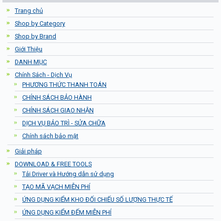
Trang chủ
Shop by Category
Shop by Brand
Giới Thiệu
DANH MỤC
Chính Sách - Dịch Vụ
PHƯƠNG THỨC THANH TOÁN
CHÍNH SÁCH BẢO HÀNH
CHÍNH SÁCH GIAO NHẬN
DỊCH VỤ BẢO TRÌ - SỬA CHỮA
Chính sách bảo mật
Giải pháp
DOWNLOAD & FREE TOOLS
Tải Driver và Hướng dẫn sử dụng
TẠO MÃ VẠCH MIỄN PHÍ
ỨNG DỤNG KIỂM KHO ĐỐI CHIẾU SỐ LƯỢNG THỰC TẾ
ỨNG DỤNG KIỂM ĐẾM MIỄN PHÍ