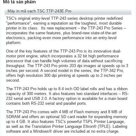
Mô tả sản phẩm
Máy in mã vạch TSC
TTP-243E Pro
TSC's original entry-level TTP-243 series desktop printer redefined
"performance", earning a reputation as the toughest, most durable
printer in its class. Its new replacement – the TTP-243 Pro Series –
incorporates the same features, plus brand-new state-of-the-art
electronics, packing even more performance into an entry-level
platform.
One of the key features of the TTP-243 Pro is its innovative dual-
motor print engine, which incorporates a 32 bit high performance
processor that can handle high volumes of data without sacrificing
throughput. The TTP-243 Pro prints 203 dpi images at speeds up to 3
inches per second. A second model in the series, the TTP-342 Pro,
offers high resolution 300 dpi printing at speeds up to 2 inches per
second.
The TTP-243 Pro holds up to 8.4 inch OD label rolls and has a ribbon
capacity of 300 meters. It also features two standard interfaces – RS-
232 serial and USB 2.0. A factory option is available for a main board
contains both RS-232 serial and parallel ports.
The TTP-243 Pro comes with 4 MB of Flash memory and 8 MB of
SDRAM and offers an optional SD card reader for expanding memory
up to 4 GB. It also features TSC's powerful TSPL Printer Language,
as well as the Translation Printer Language Eltron® (TPLE). Labeling
software and a Windows® driver are included at no extra charge.