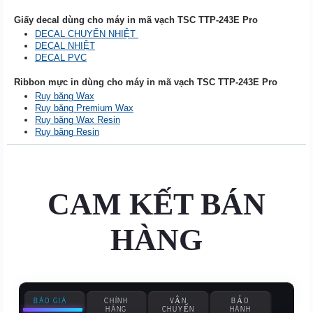
Giấy decal dùng cho máy in mã vạch TSC
TTP-243E Pro
DECAL CHUYỂN NHIỆT
DECAL NHIỆT
DECAL PVC
Ribbon mực in dùng cho máy in mã vạch TSC
TTP-243E Pro
Ruy băng Wax
Ruy băng Premium Wax
Ruy băng Wax Resin
Ruy băng Resin
CAM KẾT BÁN
HÀNG
BÁO GIÁ
CHÍNH
VẬN
BẢO
HÃNG
CHUYỂN
HÀNH