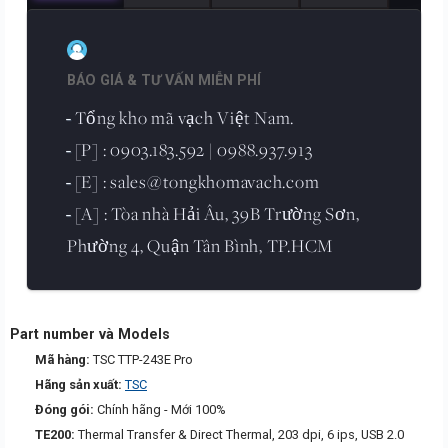
BÁO GIÁ & TƯ VẤN MIỄN PHÍ
Tổng kho mã vạch Việt Nam.
-
[P] : 0903.183.592 | 0988.937.913
-
[E] : sales@tongkhomavach.com
-
[A] : Tòa nhà Hải Âu, 39B Trường Sơn,
-
Phường 4, Quận Tân Bình, TP.HCM
Part number và Models
Mã hàng:
TSC TTP-243E Pro
Hãng sản xuất:
TSC
Đóng gói:
Chính hãng - Mới 100%
TE200:
Thermal Transfer & Direct Thermal, 203 dpi, 6 ips, USB 2.0