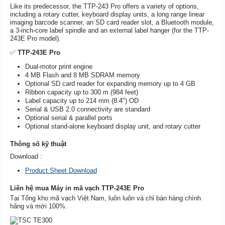
Like its predecessor, the TTP-243 Pro offers a variety of options,
including a rotary cutter, keyboard display units, a long range linear
imaging barcode scanner, an SD card reader slot, a Bluetooth module,
a 3-inch-core label spindle and an external label hanger (for the TTP-
243E Pro model).
✅
TTP-243E Pro
Dual-motor print engine
4 MB Flash and 8 MB SDRAM memory
Optional SD card reader for expanding memory up to 4 GB
Ribbon capacity up to 300 m (984 feet)
Label capacity up to 214 mm (8.4") OD
Serial & USB 2.0 connectivity are standard
Optional serial & parallel ports
Optional stand-alone keyboard display unit, and rotary cutter
Thông số kỹ thuật
Download :
Product Sheet Download
Liên hệ mua Máy in mã vạch
TTP-243E Pro
Tại Tổng kho mã vạch Việt Nam, luôn luôn và chỉ bán hàng chính
hãng và mới 100%.