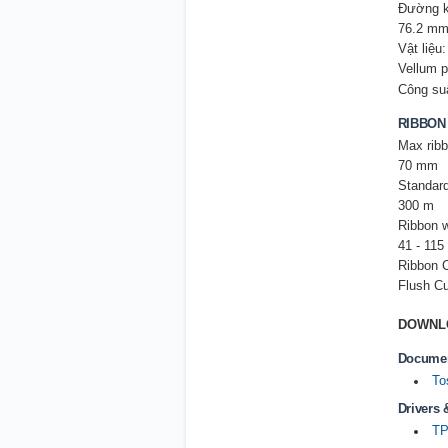
Đường kí
76.2 mm
Vật liệu:
Vellum p
Công suấ
RIBBON 
Max ribb
70 mm
Standard
300 m
Ribbon w
41 - 11
Ribbon C
Flush Cu
DOWNLO
Docume
Tos
Drivers 
TPC