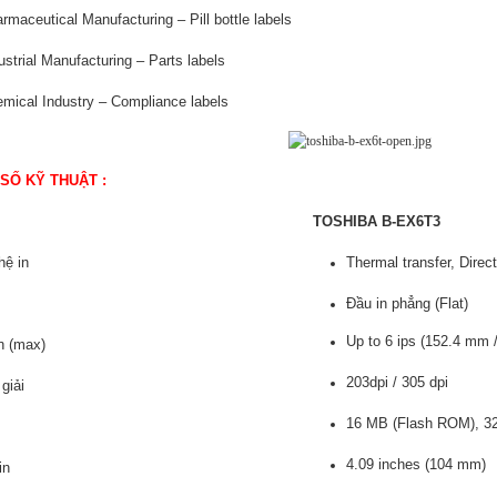
rmaceutical Manufacturing – Pill bottle labels
ustrial Manufacturing – Parts labels
mical Industry – Compliance labels
SỐ KỸ THUẬT :
TOSHIBA B-EX6T3
hệ in
Thermal transfer, Direct
Đầu in phẳng (Flat)
Up to 6 ips (152.4 mm /
n (max)
203dpi / 305 dpi
giải
16 MB (Flash ROM), 3
4.09 inches (104 mm)
in