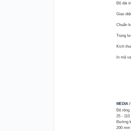
Độ dài i
Giao diệ
Chuẩn kế
Trọng l
Kích th
In mã v
MEDIA /
Độ rộng 
25 - 11
Đường kí
200 mm 