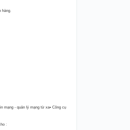
h hàng.
in mạng - quản lý mạng từ xa• Công cụ
ho :