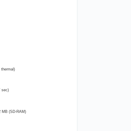
 thermal)
 sec)
2 MB (SD-RAM)