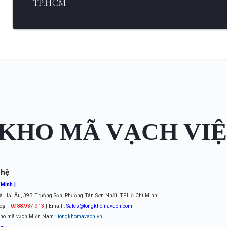
TP.HCM
KHO MÃ VẠCH VI
 hệ
 Minh |
à Hải Âu, 39B Trường Sơn, Phường Tân Sơn Nhất, TP.Hồ Chí Minh
oại :
0988.937.913
| Email :
Sales@tongkhomavach.com
ho mã vạch Miền Nam :
tongkhomavach.vn