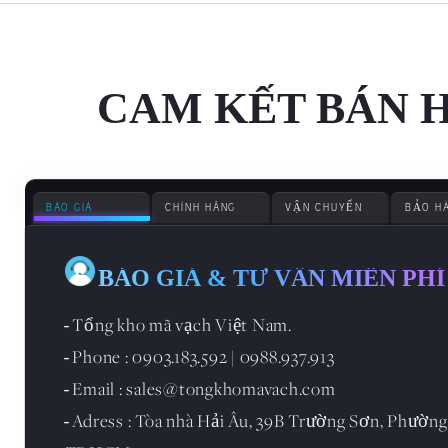
CAM KẾT BÁN 
BÁO GIÁ
CHÍNH HÃNG
VẬN CHUYỂN
BẢO H
BÁO GIÁ & TƯ VẪN MIỄN PHÍ
Tổng kho mã vạch Việt Nam.
-
Phone : 0903.183.592 | 0988.937.913
-
Email : sales@tongkhomavach.com
-
Adress : Tòa nhà Hải Âu, 39B Trường Sơn, Phường
-