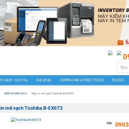
0
nh Sách - Dịch Vụ
Giải pháp
DOWNLOAD & FREE TOOLS
BLOGS
MÁY IN MÃ VẠCH
Máy in mã vạch Toshiba B-EX6T3
in mã vạch Toshiba B-EX6T3
Giá:
0903