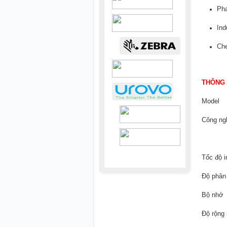
Pha
Ind
Che
THÔNG 
Model
Công ng
Tốc độ i
Độ phân 
Bộ nhớ
Độ rộng 