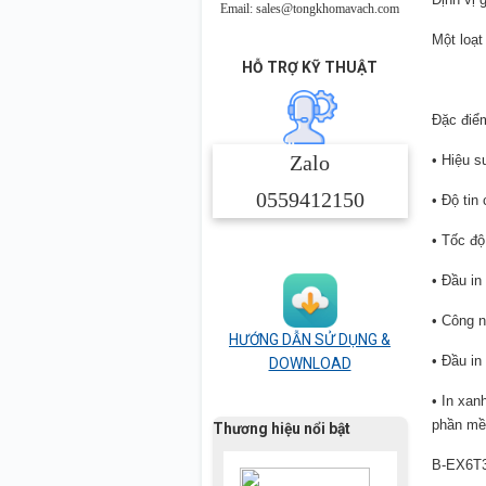
Email: sales@tongkhomavach.com
Một loạt
HỖ TRỢ KỸ THUẬT
Đặc điểm
Zalo
• Hiệu s
0559412150
• Độ tin
• Tốc độ
• Đầu in
• Công n
HƯỚNG DẪN SỬ DỤNG &
• Đầu in
DOWNLOAD
• In xan
phần mề
Thương hiệu nổi bật
B-EX6T3 