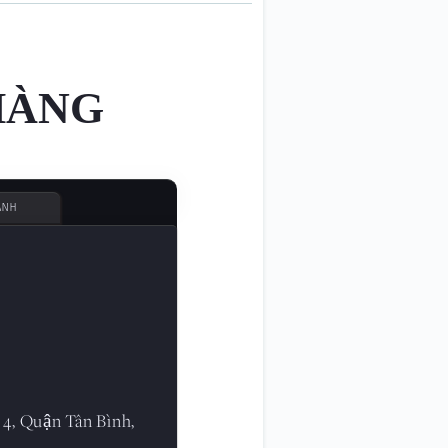
HÀNG
ÀNH
 4, Quận Tân Bình,