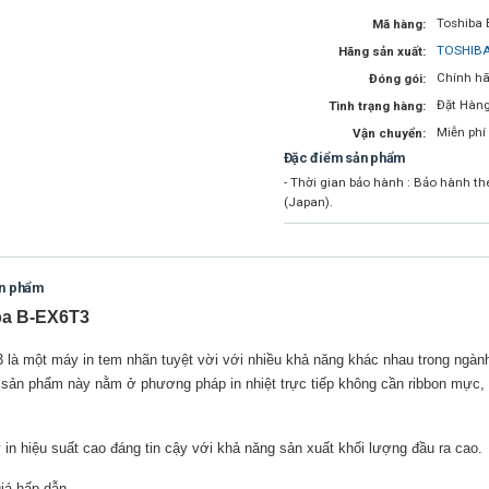
Toshiba 
Mã hàng:
TOSHIBA
Hãng sản xuất:
Chính hã
Đóng gói:
Đặt Hàn
Tình trạng hàng:
Miễn phí
Vận chuyển:
Đặc điểm sản phẩm
- Thời gian bảo hành : Bảo hành t
(Japan).
ản phẩm
ba B-EX6T3
là một máy in tem nhãn tuyệt vời với nhiều khả năng khác nhau trong ngành 
sản phẩm này nằm ở phương pháp in nhiệt trực tiếp không cần ribbon mực,
in hiệu suất cao đáng tin cậy với khả năng sản xuất khối lượng đầu ra cao.
giá hấp dẫn.