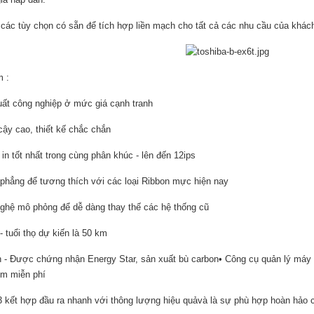
 các tùy chọn có sẵn để tích hợp liền mạch cho tất cả các nhu cầu của khác
 :
uất công nghiệp ở mức giá cạnh tranh
 cậy cao, thiết kế chắc chắn
 in tốt nhất trong cùng phân khúc - lên đến 12ips
 phẳng để tương thích với các loại Ribbon mực hiện nay
ghệ mô phỏng để dễ dàng thay thế các hệ thống cũ
 - tuổi thọ dự kiến là 50 km
h - Được chứng nhận Energy Star, sản xuất bù carbon• Công cụ quản lý máy 
m miễn phí
kết hợp đầu ra nhanh với thông lượng hiệu quảvà là sự phù hợp hoàn hảo c