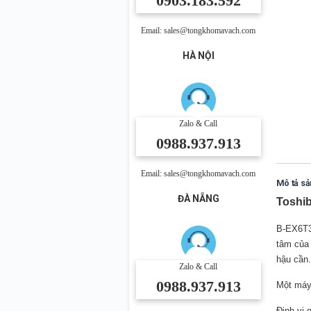
0903.183.592
Email: sales@tongkhomavach.com
HÀ NỘI
Zalo & Call
0988.937.913
Email: sales@tongkhomavach.com
Mô tả s
ĐÀ NẴNG
Toshi
B-EX6T3 
tâm của 
hậu cần.
Zalo & Call
0988.937.913
Một máy 
Định vị 