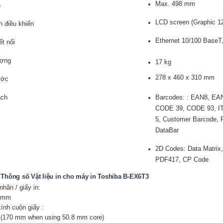
Max. 498 mm
n
LCD screen (Graphic 128
n điều khiển
Ethernet 10/100 BaseT
t nối
ượng
17 kg
278 x 460 x 310 mm
ước
ạch
Barcodes: : EAN8, EA
CODE 39, CODE 93, ITF
5, Customer Barcode
DataBar
2D Codes: Data Matrix
PDF417, CP Code
 Thông số Vật liệu in cho máy in Toshiba B-EX6T3
nhãn / giấy in:
0 mm
nh cuộn giấy :
(170 mm when using 50.8 mm core)