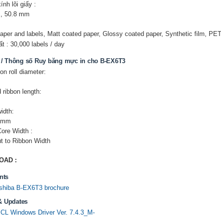
nh lõi giấy :
, 50.8 mm
aper and labels, Matt coated paper, Glossy coated paper, Synthetic film, PET
t : 30,000 labels / day
/ Thông số Ruy băng mực in cho B-EX6T3
on roll diameter:
 ribbon length:
idth:
5 mm
ore Width :
t to Ribbon Width
AD :
nts
hiba B-EX6T3 brochure
& Updates
L Windows Driver Ver. 7.4.3_M-