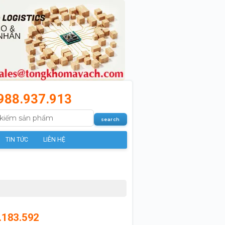
988.937.913
TIN TỨC
LIÊN HỆ
.183.592