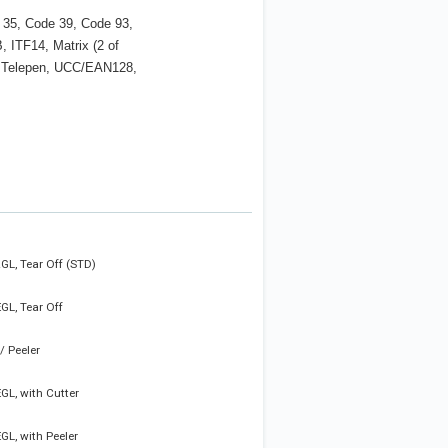
35, Code 39, Code 93,
 ITF14, Matrix (2 of
, Telepen, UCC/EAN128,
ZGL, Tear Off (STD)
EGL, Tear Off
/ Peeler
EGL, with Cutter
EGL, with Peeler