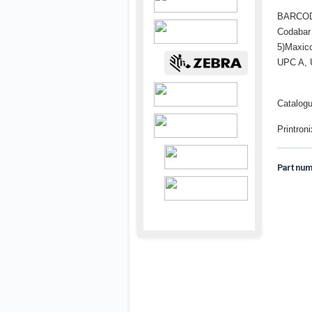
BARCODE
Codabar 
5)Maxic
UPC A, 
Catalogu
Printron
Part nu