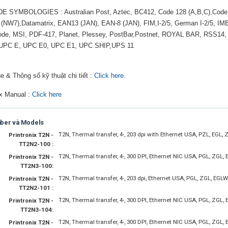
 SYMBOLOGIES : Australian Post, Aztec, BC412, Code 128 (A,B,C),Code 
(NW7),Datamatrix, EAN13 (JAN), EAN-8 (JAN), FIM,I-2/5, German I-2/5, IMB,
ode, MSI, PDF-417, Planet, Plessey, PostBar,Postnet, ROYAL BAR, RSS14
UPC E, UPC E0, UPC E1, UPC SHIP,UPS 11
e & Thông số kỹ thuật chi tiết :
Click here.
ix Manual :
Click here
mber và Models
T2N, Thermal transfer, 4-, 203 dpi with Ethernet USA, PZL, EGL, 
Printronix T2N -
TT2N2-100 :
T2N, Thermal transfer, 4-, 300 DPI, Ethernet NIC USA, PGL, ZGL, 
Printronix T2N -
TT2N3-100:
T2N, Thermal transfer, 4-, 203 dpi, Ethernet USA, PGL, ZGL, EGLW
Printronix T2N -
TT2N2-101 :
T2N, Thermal transfer, 4-, 300 DPI, Ethernet NIC USA, PGL, ZGL, 
Printronix T2N -
TT2N3-104:
T2N, Thermal transfer, 4-, 300 DPI, Ethernet NIC USA, PGL, ZGL, 
Printronix T2N -