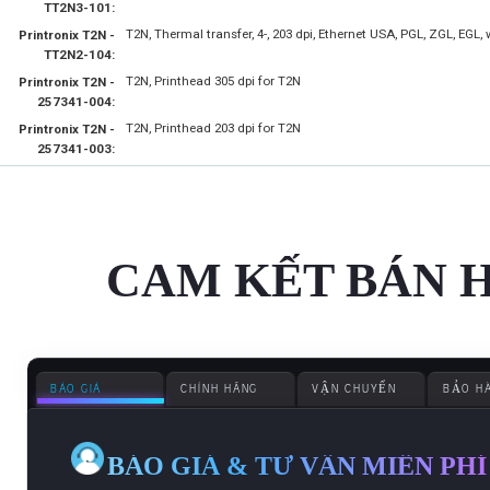
TT2N3-101:
T2N, Thermal transfer, 4-, 203 dpi, Ethernet USA, PGL, ZGL, EGL, 
Printronix T2N -
TT2N2-104:
T2N, Printhead 305 dpi for T2N
Printronix T2N -
257341-004:
T2N, Printhead 203 dpi for T2N
Printronix T2N -
257341-003:
CAM KẾT BÁN 
BÁO GIÁ
CHÍNH HÃNG
VẬN CHUYỂN
BẢO H
BÁO GIÁ & TƯ VẪN MIỄN PHÍ