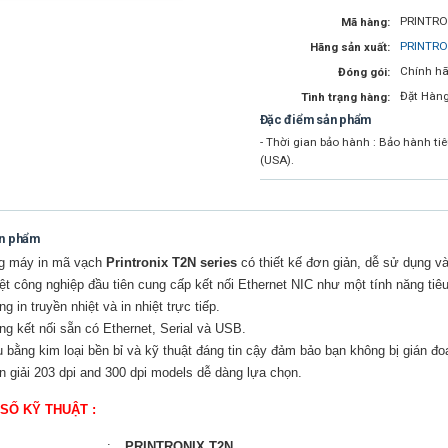
PRINTRO
Mã hàng:
PRINTRO
Hãng sản xuất:
Chính hã
Đóng gói:
Đặt Hàn
Tình trạng hàng:
Đặc điểm sản phẩm
- Thời gian bảo hành : Bảo hành t
(USA).
ản phẩm
g máy in mã vạch
Printronix T2N series
có thiết kế đơn giản, dễ sử dụng v
ệt công nghiệp đầu tiên cung cấp kết nối Ethernet NIC như một tính năng tiê
g in truyền nhiệt và in nhiệt trực tiếp.
̉ng kết nối sẵn có Ethernet, Serial và USB.
ấu bằng kim loại bền bỉ và kỹ thuật đáng tin cậy đảm bảo bạn không bị gián đ
n giải 203 dpi and 300 dpi models dễ dàng lựa chọn.
SỐ KỸ THUẬT :
:
PRINTRONIX T2N