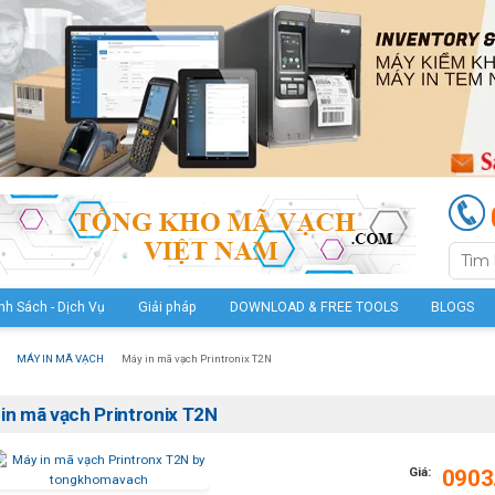
nh Sách - Dịch Vụ
Giải pháp
DOWNLOAD & FREE TOOLS
BLOGS
MÁY IN MÃ VẠCH
Máy in mã vạch Printronix T2N
in mã vạch Printronix T2N
Giá:
0903