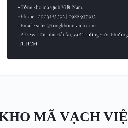
Tổng kho mã vạch Việt Nam.
-
Phone : 0903.183.592 | 0988.937.913
-
Email : sales@tongkhomavach.com
-
Adress : Tòa nhà Hải Âu, 39B Trường Sơn, Phường
-
TP.HCM
KHO MÃ VẠCH VI