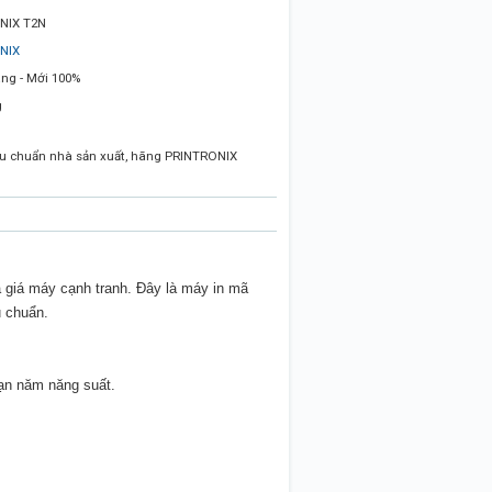
NIX T2N
NIX
ng - Mới 100%
g
iêu chuẩn nhà sản xuất, hãng PRINTRONIX
à giá máy cạnh tranh. Đây là máy in mã
u chuẩn.
oạn năm năng suất.