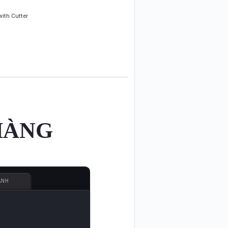
with Cutter
HÀNG
ÀNH