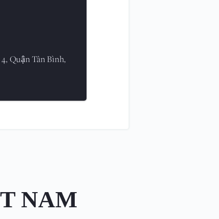
 4, Quận Tân Bình,
ỆT NAM