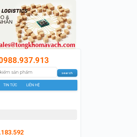
0988.937.913
TIN TỨC
LIÊN HỆ
.183.592