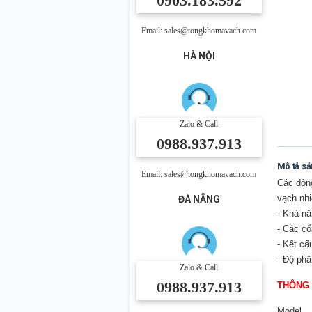
0903.183.592
Email: sales@tongkhomavach.com
HÀ NỘI
Zalo & Call
0988.937.913
Mô tả s
Email: sales@tongkhomavach.com
Các dòn
vạch nhi
ĐÀ NẴNG
- Khả năn
- Các cô
- Kết c
- Độ phâ
Zalo & Call
0988.937.913
THÔNG 
Model