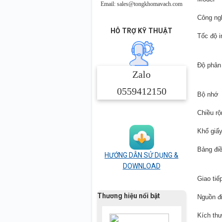
Email: sales@tongkhomavach.com
Công ng
HỖ TRỢ KỸ THUẬT
Tốc độ i
Độ phân 
Zalo
0559412150
Bộ nhớ
Chiều rộ
Khổ giấ
Bảng điề
HƯỚNG DẪN SỬ DỤNG &
DOWNLOAD
Giao tiế
Thương hiệu nổi bật
Nguồn đ
Kích th