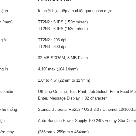
hệ in
:
In nhiệt trực tiếp / in nhiệt qua ribbon mực.
n (max)
:
TT2N2 : 6 IPS (152mm/sec)
TT2N3 : 6 IPS (152
mm/sec
)
giải
:
TT2N2 : 203 dpi
TT2N3 : 300 dpi
:
32 MB SDRAM; 8 MB Flash
ng in
:
4.10” max (104.14mm)
y
:
1.0” to 4.6” (22mm to 117mm)
u khiển
:
Off Line-On Line, Test Print, Job Select, Form Feed Me
Enter.
Message Display : 32 character
p hệ thống
:
Standard :
Serial RS232 / USB 2.0 / Ethernet 10/100Ba
iện
:
Auto Ranging Power Supply 100-240vEnergy Star-Comp
ước máy
:
(286mm x 259mm x 434mm)