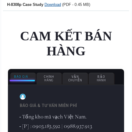
H-8308p Case Study
Download
(PDF - 0.45 MB)
CAM KẾT BÁN
HÀNG
BÁO GIÁ
CHÍNH
VẬN
BẢO
HÃNG
CHUYỂN
HÀNH
BÁO GIÁ & TƯ VẤN MIỄN PHÍ
Tổng kho mã vạch Việt Nam.
-
[P] : 0903.183.592 | 0988.937.913
-