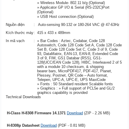
» Wireless Module- 802.11 b/g (Optional)
» Applicator GP I/O & Serial (RS-232C)Port
(Optional)
» USB Host connection (Optional)
Nguồn điện
:
Auto-sensing 90-132 or 180-264 VAC @ 47-63Hz
Kích thước máy
:
415 x 433 x 489mm
In mã vạch
:
» Bar Codes : Aztec, Codabar, Code 128
Autoswitch, Code 128 Code Set A, Code 128 Code
Set B, Code 128 Code Set C, Code 3 of 9, Code
93, DataMatrix, EAN-13, EAN-8, Extended Code
3 of 9, FIM, GS1 Databar (RSS), GS1-
128(UCC/EAN Code 128), HIBC, Interleaved 2 of 5
with a module 10 checksum, & shipping
bearer bars, MicroPDF417, PDF-417, Planet,
Plessey, Postnet, QR Code – Auto format,
Telepen, UPC-A, UPC-E, UPS MaxiCode
» Fonts : 50 Standard resident Scalable fonts
» Graphics : » Full support of PCL5e and GL/2
graphics capability is provided
Technical Downloads
H-Class H-8308 Firmware 14.1371
Download
(ZIP - 2.26 MB)
H-8308p Datasheet
Download
(PDF - 0.81 MB)