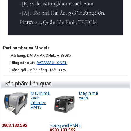
[E] : sales@tongkhomavach.com
-
[A] : Tòa nhà Hải Âu, 39B Trường Sơn,
-
Phường 4, Quận Tân Bình, TP.HCM
Part number và Models
Mã hàng:
DATAMAX ONEIL H-8308p
Hãng sản xuất:
DATAMAX - ONEIL
Đóng gói:
Chính hãng - Mới 100%
Sản phẩm liên quan
Máy in mã
Máy in mã
vạch
vạch
Intemec
PM43
0903.183.592
Honeywell PM42
0903.183.592