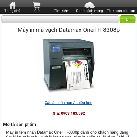
Trang chủ
Giỏ
Tìm kiếm
Danh sách mong
Tài khoản của bạn
muốn
Máy in mã vạch Datamax Oneil H 8308p
Các ảnh lớn hơn / nhiều hơn
Giá:
0903.183.592
Mô tả sản phẩm
Máy in tem nhãn Datamax Oneil H-8308p dành cho khách hàng đang