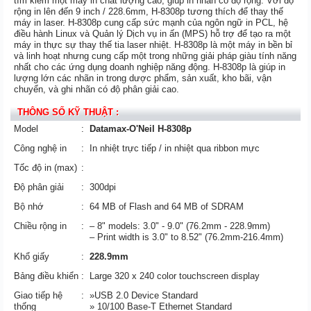
tìm kiếm một máy in chất lượng cao, giúp in nhãn có độ rộng. Với độ
rộng in lên đến 9 inch / 228.6mm, H-8308p tương thích để thay thế
máy in laser. H-8308p cung cấp sức mạnh của ngôn ngữ in PCL, hệ
điều hành Linux và Quản lý Dịch vụ in ấn (MPS) hỗ trợ để tạo ra một
máy in thực sự thay thế tia laser nhiệt. H-8308p là một máy in bền bỉ
và linh hoạt nhưng cung cấp một trong những giải pháp giàu tính năng
nhất cho các ứng dụng doanh nghiệp năng động. H-8308p là giúp in
lượng lớn các nhãn in trong dược phẩm, sản xuất, kho bãi, vận
chuyển, và ghi nhãn có độ phân giải cao.
THÔNG SỐ KỸ THUẬT :
Model
:
Datamax-O'Neil H-8308p
Công nghệ in
:
In nhiệt trực tiếp / in nhiệt qua ribbon mực
Tốc độ in (max)
:
Độ phân giải
:
300dpi
Bộ nhớ
:
64 MB of Flash and 64 MB of SDRAM
Chiều rộng in
:
– 8" models: 3.0" - 9.0" (76.2mm - 228.9mm)
– Print width is 3.0" to 8.52" (76.2mm-216.4mm)
Khổ giấy
:
228.9mm
Bảng điều khiển
:
Large 320 x 240 color touchscreen display
Giao tiếp hệ
:
»USB 2.0 Device Standard
thống
» 10/100 Base-T Ethernet Standard