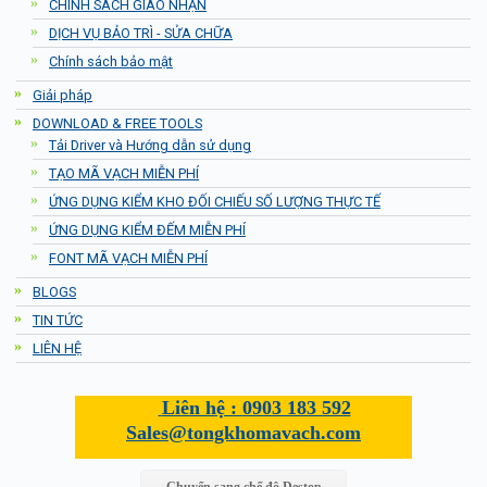
CHÍNH SÁCH GIAO NHẬN
DỊCH VỤ BẢO TRÌ - SỬA CHỮA
Chính sách bảo mật
Giải pháp
DOWNLOAD & FREE TOOLS
Tải Driver và Hướng dẫn sử dụng
TẠO MÃ VẠCH MIỄN PHÍ
ỨNG DỤNG KIỂM KHO ĐỐI CHIẾU SỐ LƯỢNG THỰC TẾ
ỨNG DỤNG KIỂM ĐẾM MIỄN PHÍ
FONT MÃ VẠCH MIỄN PHÍ
BLOGS
TIN TỨC
LIÊN HỆ
Liên hệ :
0903 183 592
Sales@tongkhomavach.com
Chuyển sang chế độ Destop