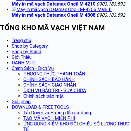
Máy in mã vạch Datamax Oneil M 4210
0903.183.592
Máy in mã vạch Datamax Oneil M 4308
0903.183.592
TỔNG KHO MÃ VẠCH VIỆT NAM
Trang chủ
Shop by Category
Shop by Brand
Giới Thiệu
DANH MỤC
Chính Sách - Dịch Vụ
PHƯƠNG THỨC THANH TOÁN
CHÍNH SÁCH BẢO HÀNH
CHÍNH SÁCH GIAO NHẬN
DỊCH VỤ BẢO TRÌ - SỬA CHỮA
Chính sách bảo mật
Giải pháp
DOWNLOAD & FREE TOOLS
Tải Driver và Hướng dẫn sử dụng
TẠO MÃ VẠCH MIỄN PHÍ
ỨNG DỤNG KIỂM KHO ĐỐI CHIẾU SỐ LƯỢNG THỰC
TẾ