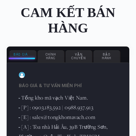
CAM KẾT BÁN
HÀNG
BÁO GIÁ
CHÍNH
VẬN
BẢO
HÃNG
CHUYỂN
HÀNH
BÁO GIÁ & TƯ VẤN MIỄN PHÍ
Tổng kho mã vạch Việt Nam.
-
[P] : 0903.183.592 | 0988.937.913
-
[E] : sales@tongkhomavach.com
-
[A] : Tòa nhà Hải Âu, 39B Trường Sơn,
-