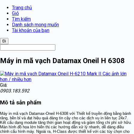
Trang chủ
Giỏ
Tìm kiếm
Danh sách mong muốn
Tài khoản của bạn
Máy in mã vạch Datamax Oneil H 6308
Các ảnh lớn
hơn / nhiều hơn
Giá:
0903.183.592
Mô tả sản phẩm
Máy in mã vạch Datamax-Oneil H-6308 với
Thiết kế truyền động bằng bánh
răng, bền bỉ và đạt hiệu quả đáng tin cậy cho các dịch vụ in liên tục 24x7.
Kết cấu dạng module tăng thời gian hoạt động và giảm tổng chi phí sở hữu.
Màn hình đồ họa lớn hiển thị các hướng dẫn xử lý nhanh, dễ dàng điều
chỉnh cấu hình máy. Ngoài ra, H-Class được thiết kế với các tùy chọn cho