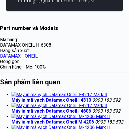
Phường 4, Quận Tân Bình, TP.HCM
Part number và Models
Mã hàng:
DATAMAX ONEIL H-6308
Hãng sản xuất:
DATAMAX - ONEIL
Đóng gói:
Chính hãng - Mới 100%
Sản phẩm liên quan
Máy in mã vạch Datamax Oneil I 4310
0903.183.592
Máy in mã vạch Datamax Oneil I 4606
0903.183.592
Máy in mã vạch Datamax Oneil M 4206
0903.183.592