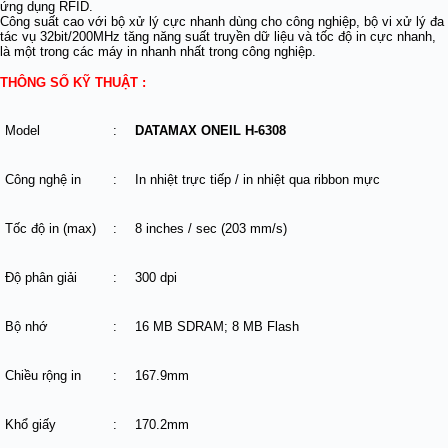
ứng dụng RFID.
Công suất cao với bộ xử lý cực nhanh dùng cho công nghiệp, bộ vi xử lý đa
tác vụ 32bit/200MHz tăng năng suất truyền dữ liệu và tốc độ in cực nhanh,
là một trong các máy in nhanh nhất trong công nghiệp.
THÔNG SỐ KỸ THUẬT :
Model
:
DATAMAX ONEIL H-6308
Công nghệ in
:
In nhiệt trực tiếp / in nhiệt qua ribbon mực
Tốc độ in (max)
:
8 inches / sec (203 mm/s)
Độ phân giải
:
300 dpi
Bộ nhớ
:
16 MB SDRAM; 8 MB Flash
Chiều rộng in
:
167.9mm
Khổ giấy
:
170.2mm