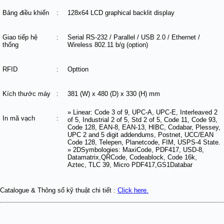
Bảng điều khiển
:
128x64 LCD graphical backlit display
Giao tiếp hệ
:
Serial RS-232 / Parallel / USB 2.0 / Ethernet /
thống
Wireless 802.11 b/g (option)
RFID
:
Opttion
Kích thước máy
:
381 (W) x 480 (D) x 330 (H) mm
» Linear: Code 3 of 9, UPC-A, UPC-E, Interleaved 2
In mã vạch
:
of 5, Industrial 2 of 5, Std 2 of 5, Code 11, Code 93,
Code 128, EAN-8, EAN-13, HIBC, Codabar, Plessey,
UPC 2 and
5 digit addendums, Postnet, UCC/EAN
Code 128, Telepen, Planetcode, FIM, USPS-4 State.
» 2DSymbologies: MaxiCode, PDF417, USD-8,
Datamatrix,QRCode, Codeablock, Code 16k,
Aztec, TLC 39, Micro PDF417,GS1Databar
Catalogue & Thông số kỹ thuật chi tiết :
Click here.