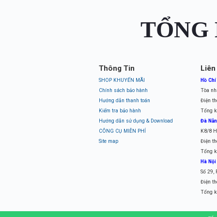
TỔNG 
Thông Tin
Liên
SHOP KHUYẾN MÃI
Hồ Chí
Chính sách bảo hành
Tòa nh
Hướng dẫn thanh toán
Điện th
Kiểm tra bảo hành
Tổng k
Hướng dẫn sử dụng & Download
Đà Nẵ
CÔNG CỤ MIỄN PHÍ
K8/8 H
Site map
Điện th
Tổng k
Hà Nội
Số 29,
Điện th
Tổng k