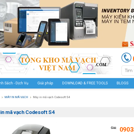
nh Sách - Dịch Vụ
Giải pháp
DOWNLOAD & FREE TOOLS
BLOGS
MÁY IN MÃ VẠCH
Máy in mã vạch Codesoft S4
in mã vạch Codesoft S4
Giá:
0903