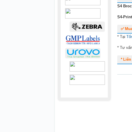
S4 Broc
S4-Print
✅ Mua
* Tại
Tổ
* Tư vấn
* Liê