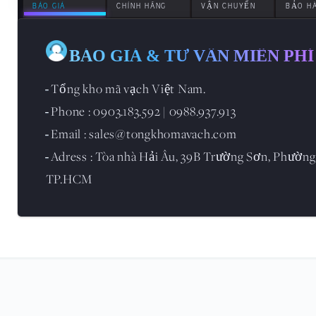
BÁO GIÁ
CHÍNH HÃNG
VẬN CHUYỂN
BẢO H
BÁO GIÁ & TƯ VẪN MIỄN PHÍ
Tổng kho mã vạch Việt Nam.
-
Phone : 0903.183.592 | 0988.937.913
-
Email : sales@tongkhomavach.com
-
Adress : Tòa nhà Hải Âu, 39B Trường Sơn, Phường
-
TP.HCM