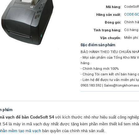
CodeSoft
Mã hàng:
CODE-S
Hãng sản xuất:
Chính hã
Đóng gói:
Có hàng
Tình trạng hàng:
Miễn phí
Vận chuyển:
Đặc điểm sản phẩm
BẢO HÀNH THEO TIÊU CHUẨN NHÀ
- Mọi sản phẩm của Tổng Kho Mã V
hãng.
- Chính hãng mới 100%
- Chúng Tôi cam kết chỉ bán hàng 
- Liên hệ để được tư vấn miễn phí l
0903.183.592 | Sales@tongkhomav
ản phẩm
mã vạch để bàn CodeSoft S4
với kích thước nhỏ như hiệu suất công nghiệp.
t S4 là máy in mã vạch duy nhất được tặng kèm phần mềm thiết kế tem nhã
phần mềm tạo mã vạch
bản quyền của chính nhà sản xuất.