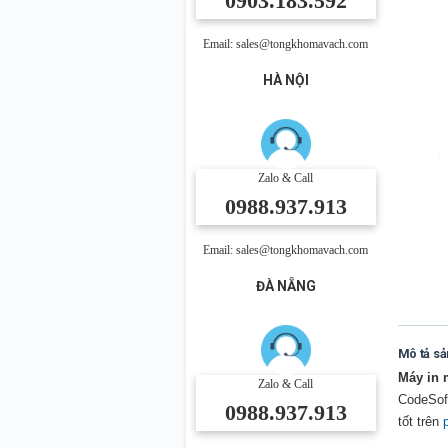
0903.183.592
Email: sales@tongkhomavach.com
HÀ NỘI
Zalo & Call
0988.937.913
Email: sales@tongkhomavach.com
ĐÀ NẴNG
Mô tả s
Máy in 
Zalo & Call
CodeSof
0988.937.913
tốt trên