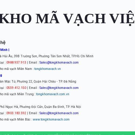
KHO MÃ VẠCH VI
 hệ
 Minh |
à Hải Âu, 39B Trường Sơn, Phường Tân Sơn Nhất, TP.Hồ Chí Minh
oại :
0988.937.913
| Email :
Sales@tongkhomavach.com
ho mã vạch Miền Nam :
tongkhomavach.vn
ng
àn Mặc Tử, Phường 22, Quận Hải Châu - TP. Đà Nẵng
oại :
0559.412.150
| Email :
Sales@tongkhomavach.com
ho mã vạch Miền Trung :
tongkhomavach.com.vn
 Phố Ngọc Hà, Phường Đội Cấn, Quận Ba Đình, TP. Hà Nội
oại :
0903.183.592
| Email :
Sales@tongkhomavach.com
ho mã vạch Miền Bắc :
www.tongkhomavach.com