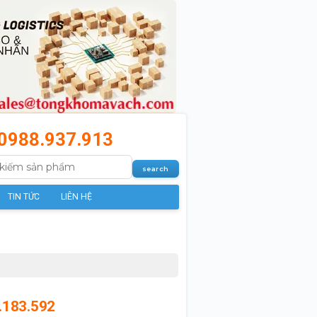
0988.937.913
TIN TỨC
LIÊN HỆ
.183.592