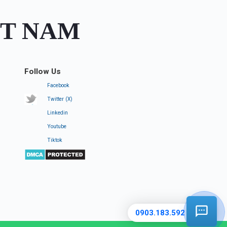
ỆT NAM
Follow Us
Facebook
Twitter (X)
Linkedin
Youtube
Tiktok
TKMV
0903.183.592