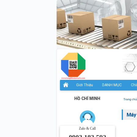
Giới Thiệu
DANH MỤC
Chí
HỒ CHÍ MINH
Trang chủ
Máy 
Zalo & Call