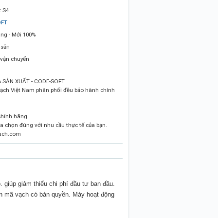
 S4
OFT
ng - Mới 100%
 sẵn
 vận chuyển
 SẢN XUẤT - CODE-SOFT
ạch Việt Nam phân phối đều bảo hành chính
chính hãng.
ựa chọn đúng với nhu cầu thực tế của bạn.
ach.com
 giúp giảm thiểu chi phí đầu tư ban đầu.
n mã vạch có bản quyền. Máy hoạt động