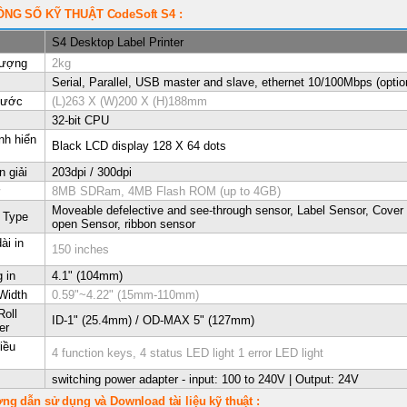
ÔNG SỐ KỸ THUẬT
CodeSoft S4
:
S4 Desktop Label Printer
lượng
2kg
Serial, Parallel, USB master and slave, ethernet 10/100Mbps (optio
hước
(L)263 X (W)200 X (H)188mm
32-bit CPU
nh hiển
Black LCD display 128 X 64 dots
 giải
203dpi / 300dpi
ớ
8MB SDRam, 4MB Flash ROM (up to 4GB)
Moveable defelective and see-through sensor, Label Sensor, Cover
 Type
open Sensor, ribbon sensor
ài in
150 inches
 in
4.1" (104mm)
Width
0.59"~4.22" (15mm-110mm)
Roll
ID-1" (25.4mm) / OD-MAX 5" (127mm)
er
iều
4 function keys, 4 status LED light 1 error LED light
switching power adapter - input: 100 to 240V | Output: 24V
g dẫn sử dụng và Download tài liệu kỹ thuật :