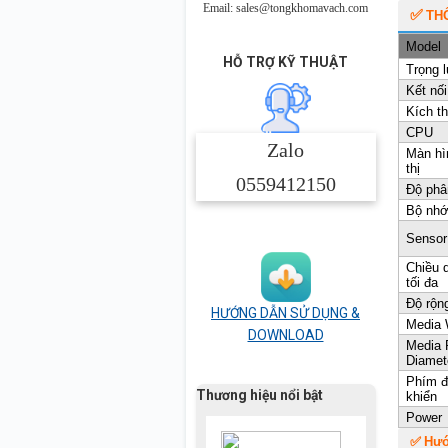
Email: sales@tongkhomavach.com
✅
TH
Model
HỖ TRỢ KỸ THUẬT
Trọng 
Kết nối
Kích t
CPU
Zalo
Màn hì
thị
0559412150
Độ phân
Bộ nh
Sensor
Chiều d
tối đa
Độ rộng
HƯỚNG DẪN SỬ DỤNG &
Media 
DOWNLOAD
Media 
Diamet
Phím đ
Thương hiệu nổi bật
khiển
Power
✅ Hướn