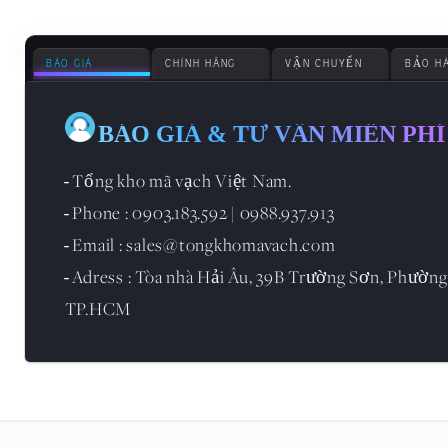
BÁO GIÁ
CHÍNH HÃNG
VẬN CHUYỂN
BẢO H
BÁO GIÁ & TƯ VẪN MIỄN PHÍ
Tổng kho mã vạch Việt Nam.
-
Phone : 0903.183.592 | 0988.937.913
-
Email : sales@tongkhomavach.com
-
Adress : Tòa nhà Hải Âu, 39B Trường Sơn, Phường
-
TP.HCM