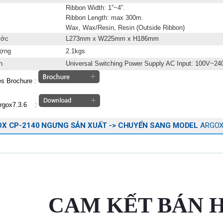
Ribbon Width: 1”~4”.
Ribbon Length: max 300m.
Wax, Wax/Resin, Resin (Outside Ribbon)
ước
L273mm x W225mm x H186mm
ượng
2.1kgs
n
Universal Switching Power Supply AC Input: 100V~24
s Brochure :
Argox7.3.6 :
X CP-2140 NGƯNG SẢN XUẤT -> CHUYỂN SANG MODEL
ARGOX
CAM KẾT BÁN 