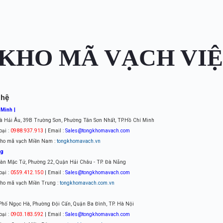
KHO MÃ VẠCH VI
 hệ
 Minh |
à Hải Âu, 39B Trường Sơn, Phường Tân Sơn Nhất, TP.Hồ Chí Minh
oại :
0988.937.913
| Email :
Sales@tongkhomavach.com
ho mã vạch Miền Nam :
tongkhomavach.vn
ng
àn Mặc Tử, Phường 22, Quận Hải Châu - TP. Đà Nẵng
oại :
0559.412.150
| Email :
Sales@tongkhomavach.com
ho mã vạch Miền Trung :
tongkhomavach.com.vn
 Phố Ngọc Hà, Phường Đội Cấn, Quận Ba Đình, TP. Hà Nội
oại :
0903.183.592
| Email :
Sales@tongkhomavach.com