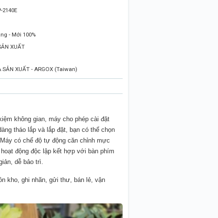
-2140E
ng - Mới 100%
SẢN XUẤT
SẢN XUẤT - ARGOX (Taiwan)
kiệm không gian, máy cho phép cài đặt
ng tháo lắp và lắp đặt, bạn có thể chọn
h. Máy có chế độ tự động căn chỉnh mực
, hoạt động độc lập kết hợp với bàn phím
ản, dễ bảo trì.
n kho, ghi nhãn, gửi thư, bán lẻ, vận