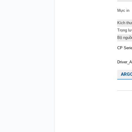
Mực in
Kích th
Trọng l
Bộ nguồ
CP Serie
Driver_
ARGO