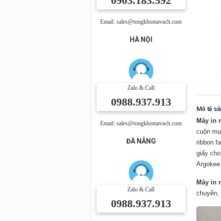
0903.183.592
Email: sales@tongkhomavach.com
HÀ NỘI
Zalo & Call
0988.937.913
Mô tả s
Máy in 
Email: sales@tongkhomavach.com
cuộn mực
ĐÀ NẴNG
ribbon f
giấy cho
Argokee 
Máy in 
Zalo & Call
chuyển
,
0988.937.913