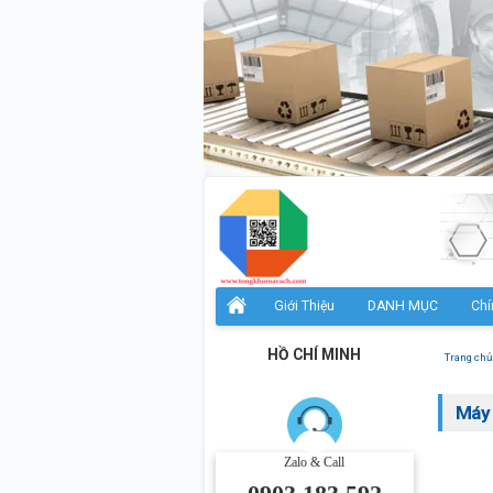
Giới Thiệu
DANH MỤC
Chí
HỒ CHÍ MINH
Trang chủ
Máy 
Zalo & Call