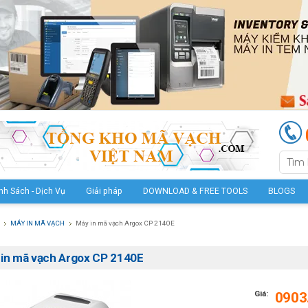
nh Sách - Dịch Vụ
Giải pháp
DOWNLOAD & FREE TOOLS
BLOGS
MÁY IN MÃ VẠCH
Máy in mã vạch Argox CP 2140E
in mã vạch Argox CP 2140E
Giá:
0903