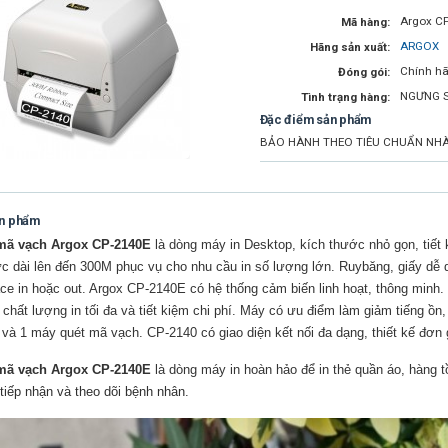
Argox CP
Mã hàng:
ARGOX
Hãng sản xuất:
Chính hã
Đóng gói:
NGƯNG 
Tình trạng hàng:
Đặc điểm sản phẩm
BẢO HÀNH THEO TIÊU CHUẨN NHÀ 
ản phẩm
mã vạch Argox CP-2140E
là dòng máy in Desktop, kích thước nhỏ gọn, tiết 
 dài lên đến 300M phục vụ cho nhu cầu in số lượng lớn. Ruybăng, giấy dễ dà
ace in hoặc out. Argox CP-2140E có hệ thống cảm biến linh hoạt, thông min
 chất lượng in tối đa và tiết kiệm chi phí. Máy có ưu điểm làm giảm tiếng ồn
và 1 máy quét mã vạch. CP-2140 có giao diện kết nối đa dạng, thiết kế đơn gi
mã vạch Argox CP-2140E
là dòng máy in hoàn hảo để in thẻ quần áo, hàng tồ
 tiếp nhận và theo dõi bệnh nhân.