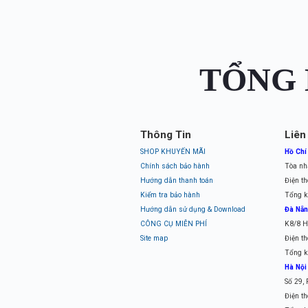
TỔNG 
Thông Tin
Liên
SHOP KHUYẾN MÃI
Hồ Chí
Chính sách bảo hành
Tòa nh
Hướng dẫn thanh toán
Điện th
Kiểm tra bảo hành
Tổng k
Hướng dẫn sử dụng & Download
Đà Nẵ
CÔNG CỤ MIỄN PHÍ
K8/8 H
Site map
Điện th
Tổng k
Hà Nội
Số 29,
Điện th