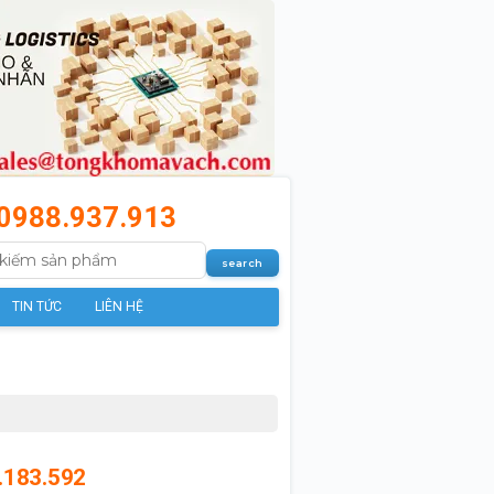
0988.937.913
TIN TỨC
LIÊN HỆ
.183.592