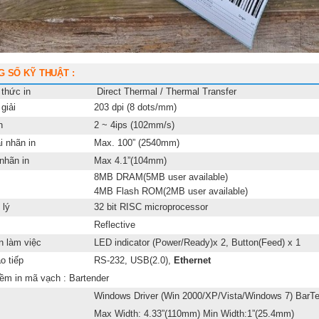
G SỐ KỸ THUẬT :
thức in
Direct Thermal / Thermal Transfer
giải
203 dpi (8 dots/mm)
n
2 ~ 4ips (102mm/s)
i nhãn in
Max. 100” (2540mm)
nhãn in
Max 4.1”(104mm)
8MB DRAM(5MB user available)
4MB Flash ROM(2MB user available)
 lý
32 bit RISC microprocessor
Reflective
n làm việc
LED indicator (Power/Ready)x 2, Button(Feed) x 1
o tiếp
RS-232, USB(2.0),
Ethernet
m in mã vạch : Bartender
Windows Driver (Win 2000/XP/Vista/Windows 7) BarTe
Max Width: 4.33”(110mm) Min Width:1”(25.4mm)