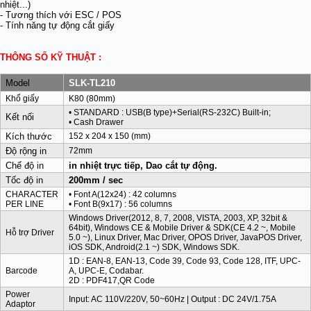
nhiệt...)
- Tương thích với ESC / POS
- Tính năng tự động cắt giấy
THÔNG SỐ KỸ THUẬT :
Model
SLK-TL210
Khổ giấy
K80 (80mm)
• STANDARD :
USB(B type)+Serial(RS-232C) Built-in
;
Kết nối
•
Cash Drawer
Kích thước
152 x 204 x 150 (mm)
Độ rộng in
72mm
Chế độ in
in nhiệt trực tiếp, Dao cắt tự động.
Tốc độ in
200mm / sec
CHARACTER
• Font A(12x24) : 42 columns
PER LINE
• Font B(9x17) : 56 columns
Windows Driver(2012, 8, 7, 2008, VISTA, 2003, XP, 32bit &
64bit), Windows CE & Mobile Driver & SDK(CE 4.2 ~, Mobile
Hỗ trợ Driver
5.0 ~), Linux Driver, Mac Driver, OPOS Driver, JavaPOS Driver,
iOS SDK, Android(2.1 ~) SDK, Windows SDK.
1D : EAN-8, EAN-13, Code 39, Code 93, Code 128, ITF, UPC-
Barcode
A, UPC-E, Codabar.
2D : PDF417,QR Code
Power
Input: AC 110V/220V, 50~60Hz | Output : DC 24V/1.75A
Adaptor