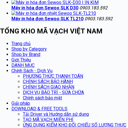
Máy in hóa đơn Sewoo SLK D30
0903.183.592
Máy in hóa đơn Sewoo SLK TL210
0903.183.592
TỔNG KHO MÃ VẠCH VIỆT NAM
Trang chủ
Shop by Category
Shop by Brand
Giới Thiệu
DANH MỤC
Chính Sách - Dịch Vụ
PHƯƠNG THỨC THANH TOÁN
CHÍNH SÁCH BẢO HÀNH
CHÍNH SÁCH GIAO NHẬN
DỊCH VỤ BẢO TRÌ - SỬA CHỮA
Chính sách bảo mật
Giải pháp
DOWNLOAD & FREE TOOLS
Tải Driver và Hướng dẫn sử dụng
TẠO MÃ VẠCH MIỄN PHÍ
ỨNG DỤNG KIỂM KHO ĐỐI CHIẾU SỐ LƯỢNG THỰC