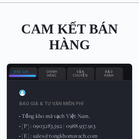
CAM KẾT BÁN
HÀNG
BÁO GIÁ
CHÍNH
VẬN
BẢO
HÃNG
CHUYỂN
HÀNH
BÁO GIÁ & TƯ VẤN MIỄN PHÍ
Tổng kho mã vạch Việt Nam.
-
[P] : 0903.183.592 | 0988.937.913
-
[E] : sales@tongkhomavach.com
-