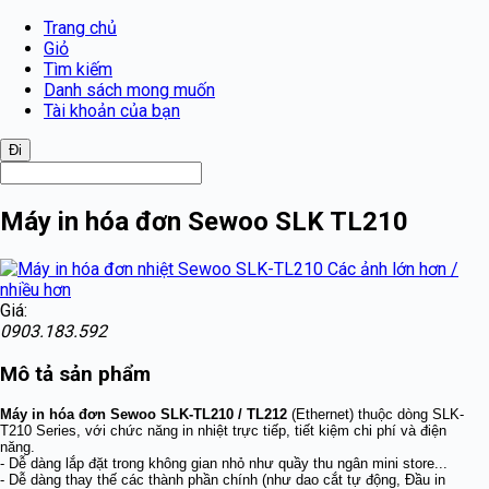
Trang chủ
Giỏ
Tìm kiếm
Danh sách mong muốn
Tài khoản của bạn
Máy in hóa đơn Sewoo SLK TL210
Các ảnh lớn hơn /
nhiều hơn
Giá:
0903.183.592
Mô tả sản phẩm
Máy in hóa đơn Sewoo SLK-TL210 / TL212
(Ethernet) thuộc dòng SLK-
T210 Series, với chức năng in nhiệt trực tiếp, tiết kiệm chi phí và điện
năng.
- Dễ dàng lắp đặt trong không gian nhỏ như quầy thu ngân mini store...
- Dễ dàng thay thế các thành phần chính (như dao cắt tự động, Đầu in