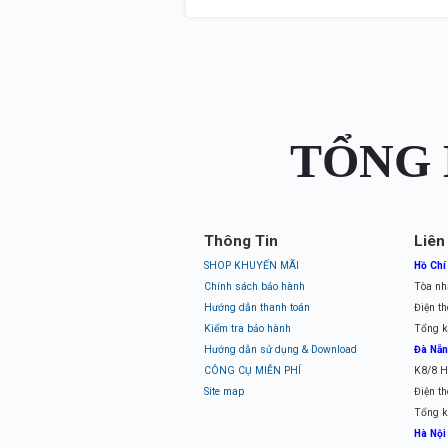
TỔNG 
Thông Tin
Liên
SHOP KHUYẾN MÃI
Hồ Chí
Chính sách bảo hành
Tòa nh
Hướng dẫn thanh toán
Điện th
Kiểm tra bảo hành
Tổng k
Hướng dẫn sử dụng & Download
Đà Nẵ
CÔNG CỤ MIỄN PHÍ
K8/8 H
Site map
Điện th
Tổng k
Hà Nội