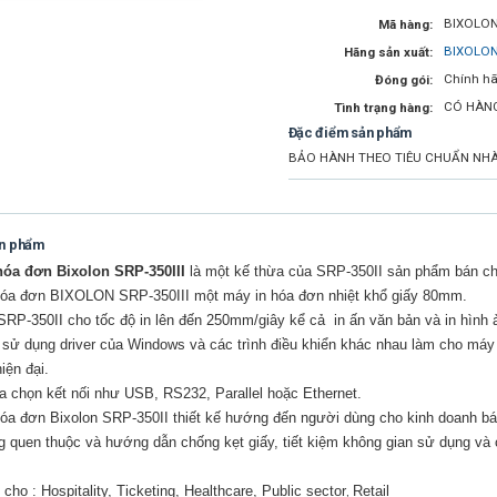
BIXOLON 
Mã hàng:
BIXOLO
Hãng sản xuất:
Chính hã
Đóng gói:
CÓ HÀN
Tình trạng hàng:
Đặc điểm sản phẩm
BẢO HÀNH THEO TIÊU CHUẨN NHÀ S
ản phẩm
hóa đơn Bixolon SRP
-
350III
là
một
kế thừa của
SRP-350II sản phẩm bán
ch
hóa đơn BIXOLON
SRP-
350III
một
máy in hóa đơn
nhiệt khổ giấy 80mm
.
 SRP
-
350II cho
tốc độ in
lên đến 250mm/giây kể cả
in ấn
văn bản
và
in
hình
g
sử
dụng
driver của Windows
và
các
trình điều khiển
khác nhau
làm
cho
máy
hiện đại
.
a chọn kết nối như USB, RS232, Parallel hoặc Ethernet.
óa đơn Bixolon SRP-350II thiết kế hướng đến người dùng cho kinh doanh bá
 quen thuộc và hướng dẫn chống kẹt giấy, tiết kiệm không gian sử dụng và 
 cho :
Hospitality, Ticketing, Healthcare, Public sector
Retail
,