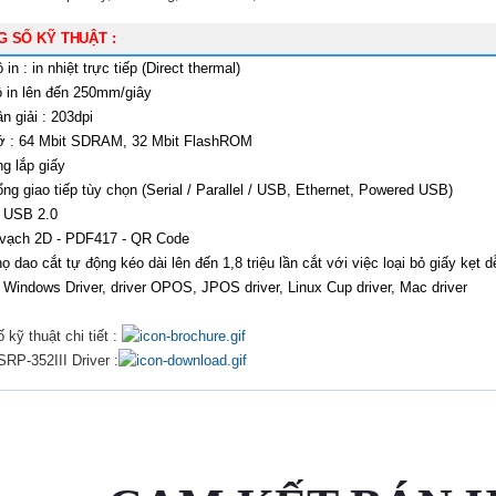
G SỐ KỸ THUẬT :
in : in nhiệt trực tiếp (Direct thermal)
 in
lên đến
250mm
/
giây
n giải : 203dpi
ớ : 64 Mbit SDRAM, 32 Mbit FlashROM
ng
lắp
giấy
ng giao tiếp tùy chọn
(
Serial /
Parallel
/
USB
, Ethernet,
Powered
USB
)
ợ USB
2.0
vạch
2D
-
PDF417
-
QR Code
họ dao cắt
tự động
kéo dài
lên đến
1,8
triệu
lần cắt với việc l
oại bỏ
giấy
kẹt
d
ợ
Windows
Driver,
driver
OPOS
,
JPOS
driver
, Linux
Cup
driver
,
Mac
driver
 kỹ thuật chi tiết :
SRP-352III Driver :