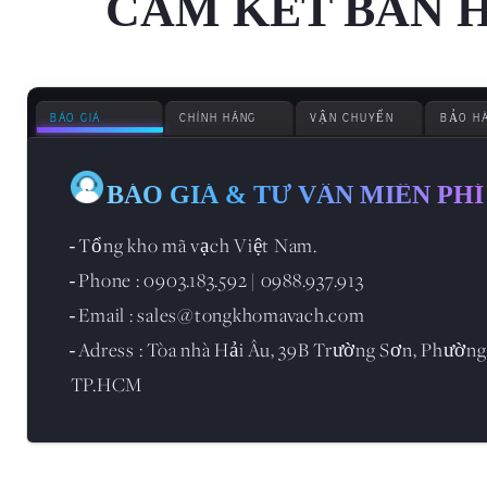
CAM KẾT BÁN 
BÁO GIÁ
CHÍNH HÃNG
VẬN CHUYỂN
BẢO H
BÁO GIÁ & TƯ VẪN MIỄN PHÍ
Tổng kho mã vạch Việt Nam.
-
Phone : 0903.183.592 | 0988.937.913
-
Email : sales@tongkhomavach.com
-
Adress : Tòa nhà Hải Âu, 39B Trường Sơn, Phường
-
TP.HCM