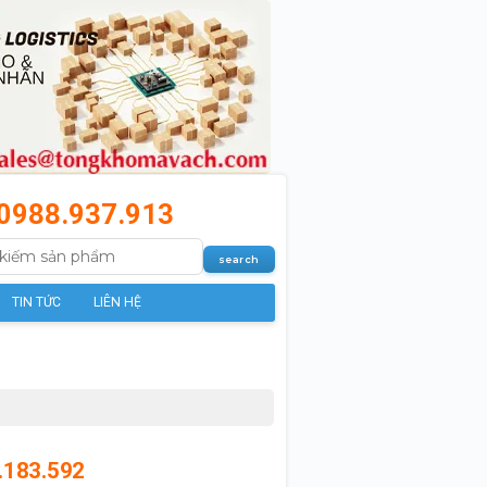
0988.937.913
TIN TỨC
LIÊN HỆ
.183.592