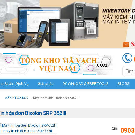
nh Sách - Dịch Vụ
Giải pháp
DOWNLOAD & FREE TOOLS
BLOGS
MÁY IN HÓA ĐƠN
Máy in hóa đơn Bixolon SRP 352III
in hóa đơn Bixolon SRP 352III
Giá:
0903