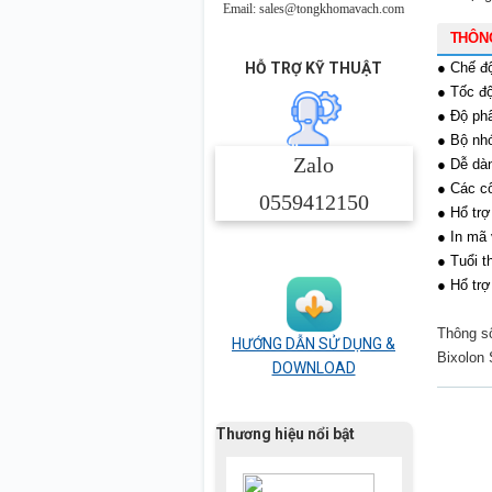
Email: sales@tongkhomavach.com
THÔN
HỖ TRỢ KỸ THUẬT
● Chế độ 
●
Tốc độ
● Độ phâ
● Bộ nh
Zalo
● D
ễ dà
●
Các
cổ
0559412150
●
Hổ tr
●
In
mã 
●
Tuổi t
● Hổ tr
Thông số
HƯỚNG DẪN SỬ DỤNG &
Bixolon 
DOWNLOAD
Thương hiệu nổi bật