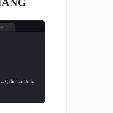
HÀNG
ÀNH
 4, Quận Tân Bình,