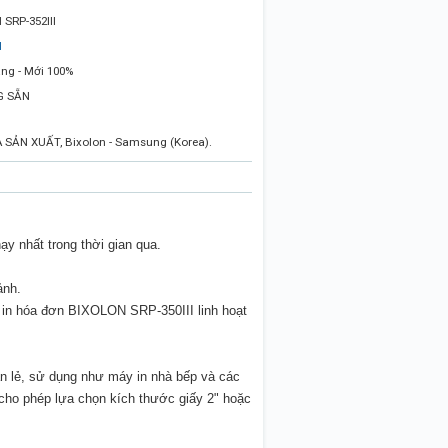
SRP-352III
N
ng - Mới 100%
G SẴN
ẢN XUẤT, Bixolon - Samsung (Korea).
ạy nhất
trong thời gian qua.
ảnh
.
 in hóa đơn BIXOLON
SRP
-
350III
linh hoạt
n lẻ, sử dụng như máy in nhà bếp và các
cho phép lựa chọn kích thước giấy 2" hoặc