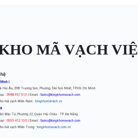
KHO MÃ VẠCH VI
 hệ
 Minh |
à Hải Âu, 39B Trường Sơn, Phường Tân Sơn Nhất, TP.Hồ Chí Minh
oại :
0988.937.913
| Email :
Sales@tongkhomavach.com
ho mã vạch Miền Nam :
tongkhomavach.vn
ng
àn Mặc Tử, Phường 22, Quận Hải Châu - TP. Đà Nẵng
oại :
0559.412.150
| Email :
Sales@tongkhomavach.com
ho mã vạch Miền Trung :
tongkhomavach.com.vn