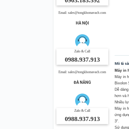
0903.183.592
Email: sales@tongkhomavach.com
HÀ NỘI
Zalo & Call
0988.937.913
Mô tả s
Máy in 
Email: sales@tongkhomavach.com
Máy in 
ĐÀ NẴNG
Bixolon
Dễ dàn
hơn
và
Nhiều lự
Máy in h
Zalo & Call
ứng dụng
0988.937.913
3".
Sử dụng