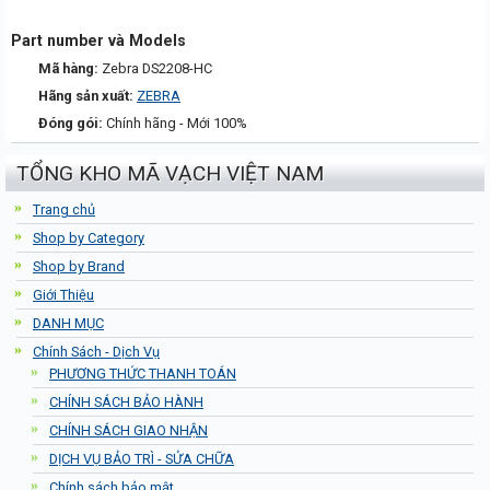
Part number và Models
Mã hàng:
Zebra DS2208-HC
Hãng sản xuất:
ZEBRA
Đóng gói:
Chính hãng - Mới 100%
TỔNG KHO MÃ VẠCH VIỆT NAM
Trang chủ
Shop by Category
Shop by Brand
Giới Thiệu
DANH MỤC
Chính Sách - Dịch Vụ
PHƯƠNG THỨC THANH TOÁN
CHÍNH SÁCH BẢO HÀNH
CHÍNH SÁCH GIAO NHẬN
DỊCH VỤ BẢO TRÌ - SỬA CHỮA
Chính sách bảo mật