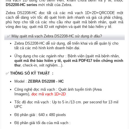
mã vạch 2D dùng cho bệnh viện, khám chữa bệnh và y tế, thuộc
DS2200-HC series
mới nhất của Zebra.
Zebra DS2208-HC đọc tất cả các mã vạch 1D+2D+QRCODE một
cách dễ dàng với tốc độ quét hình ảnh nhanh và giá cả phải chăng,
phù hợp cho tất cả các nhu cầu như quét mã bệnh nhân, quét mã
vòng đeo tay, quét mã ID xét nghiệm và quét thẻ bảo hiểm y tế.
✅ Máy quét mã vạch Zebra DS2208-HC sử dụng ở đâu?
Zebra DS2208-HC dễ sử dụng, dễ triển khai và dễ quản lý cho
tất cả các mô hình kinh doanh hiện đại.
Ứng dụng cho các ngành như : Bệnh viện (quét mã bệnh nhân,
quét mã thẻ bảo hiểm y tế,
quét mã PDF417 trên chứng minh
thư
, check-in, xét nghiệm...).
✅
THÔNG SỐ KỸ THUẬT
:
Model :
ZEBRA DS2208 - HC
Công nghệ đọc mã vạch : Quét ảnh tuyến tính (Area
Imagers),
đọc mã vạch 1D+2D
Tốc độ đọc mã vạch : Up to 5 in./13 cm. per second for 13 mil
UPC
Độ phân giải : 640 x 480 pixels
Độ phân giải tối đa của mã vạch :