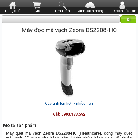
Trang chủ
Giỏ
Tìm kiếm
Danh sách mong
Tài khoản của bạn
muốn
Máy đọc mã vạch Zebra DS2208-HC
Các ảnh lớn hơn / nhiều hơn
Giá:
0903.183.592
Mô tả sản phẩm
Máy quét mã vạch
Zebra DS2208-HC (Healthcare),
dòng máy quét