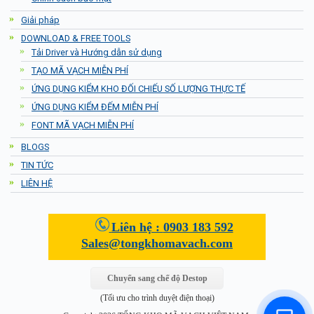
Giải pháp
DOWNLOAD & FREE TOOLS
Tải Driver và Hướng dẫn sử dụng
TẠO MÃ VẠCH MIỄN PHÍ
ỨNG DỤNG KIỂM KHO ĐỐI CHIẾU SỐ LƯỢNG THỰC TẾ
ỨNG DỤNG KIỂM ĐẾM MIỄN PHÍ
FONT MÃ VẠCH MIỄN PHÍ
BLOGS
TIN TỨC
LIÊN HỆ
Liên hệ :
0903 183 592
Sales@tongkhomavach.com
Chuyển sang chế độ Destop
(Tối ưu cho trình duyệt điện thoại)