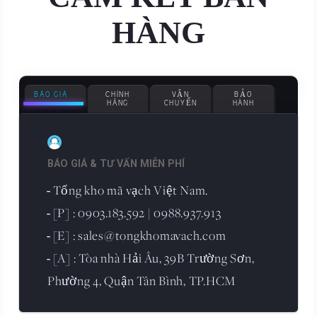
HÀNG
BÁO GIÁ
CHÍNH
VẬN
BẢO
HÃNG
CHUYỂN
HÀNH
BÁO GIÁ & TƯ VẤN MIỄN PHÍ
Tổng kho mã vạch Việt Nam.
-
[P] : 0903.183.592 | 0988.937.913
-
[E] : sales@tongkhomavach.com
-
[A] : Tòa nhà Hải Âu, 39B Trường Sơn,
-
Phường 4, Quận Tân Bình, TP.HCM