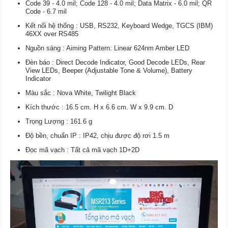
Code 39 - 4.0 mil; Code 128 - 4.0 mil; Data Matrix - 6.0 mil; QR
Code - 6.7 mil
Kết nối hệ thống : USB, RS232, Keyboard Wedge, TGCS (IBM)
46XX over RS485
Nguồn sáng : Aiming Pattern: Linear 624nm Amber LED
Đèn báo : Direct Decode Indicator, Good Decode LEDs, Rear
View LEDs, Beeper (Adjustable Tone & Volume), Battery
Indicator
Màu sắc : Nova White, Twilight Black
Kích thước : 16.5 cm. H x 6.6 cm. W x 9.9 cm. D
Trọng Lượng : 161.6 g
Độ bền, chuẩn IP : IP42, chịu được độ rơi 1.5 m
Đọc mã vạch : Tất cả mã vạch 1D+2D