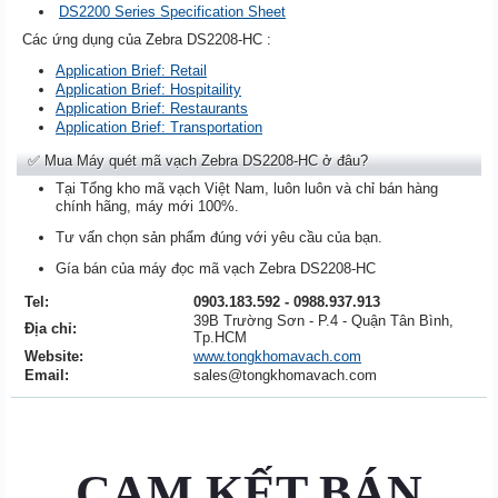
DS2200 Series Specification Sheet
Các ứng dụng của Zebra DS2208-HC :
Application Brief: Retail
Application Brief: Hospitaility
Application Brief: Restaurants
Application Brief: Transportation
✅ Mua Máy quét mã vạch Zebra DS2208-HC ở đâu?
Tại Tổng kho mã vạch Việt Nam, luôn luôn và chỉ bán hàng
chính hãng, máy mới 100%.
Tư vấn chọn sản phẩm đúng với yêu cầu của bạn.
Gía bán của máy đọc mã vạch Zebra DS2208-HC
Tel:
0903.183.592 - 0988.937.913
39B Trường Sơn - P.4 - Quận Tân Bình,
Địa chỉ:
Tp.HCM
Website:
www.tongkhomavach.com
Email:
sales@tongkhomavach.com
CAM KẾT BÁN