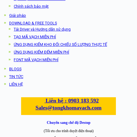
Chính sách bảo mật
Giải pháp
DOWNLOAD & FREE TOOLS
Tải Driver và Hướng dẫn sử dụng
TẠO MÃ VẠCH MIỄN PHÍ
ỨNG DỤNG KIỂM KHO ĐỐI CHIẾU SỐ LƯỢNG THỰC TẾ
ỨNG DỤNG KIỂM ĐẾM MIỄN PHÍ
FONT MÃ VẠCH MIỄN PHÍ
BLOGS
TIN TỨC
LIÊN HỆ
Liên hệ :
0903 183 592
Sales@tongkhomavach.com
Chuyển sang chế độ Destop
(Tối ưu cho trình duyệt điện thoại)