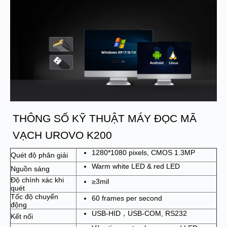
THÔNG SỐ KỸ THUẬT MÁY ĐỌC MÃ
VẠCH UROVO K200
1280*1080 pixels, CMOS 1.3MP
Quét độ phân giải
Warm white LED & red LED
Nguồn sáng
Độ chính xác khi
≥3mil
quét
Tốc độ chuyển
60 frames per second
động
USB-HID，USB-COM, RS232
Kết nối