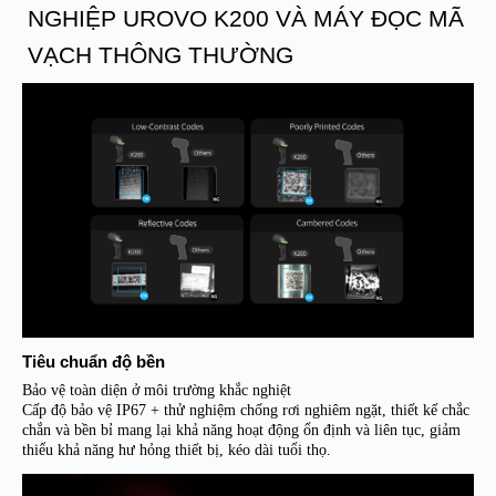
NGHIỆP UROVO K200 VÀ MÁY ĐỌC MÃ
VẠCH THÔNG THƯỜNG
Tiêu chuẩn độ bền
Bảo vệ toàn diện ở môi trường khắc nghiệt
Cấp độ bảo vệ IP67 + thử nghiệm chống rơi nghiêm ngặt, thiết kế chắc
chắn và bền bỉ mang lại khả năng hoạt động ổn định và liên tục, giảm
thiểu khả năng hư hỏng thiết bị, kéo dài tuổi thọ.