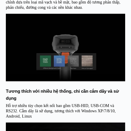
chỉnh dựa trên loại mã vạch và bề mặt, bao gồm độ tương phản thấp,
phản chiếu, đường cong và các nền khác nhau.
Tương thích với nhiều hệ thống, chỉ cần cắm dây và sử
dụng
Hỗ trợ nhiều tùy chọn kết nối bao gồm USB-HID, USB-COM và
RS232. Cắm dây là sử dụng, tương thích với Windows XP/7/8/10,
Android, Linux