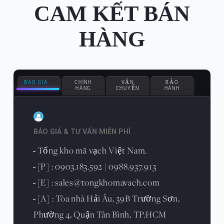
CAM KẾT BÁN
HÀNG
BÁO GIÁ
CHÍNH
VẬN
BẢO
HÃNG
CHUYỂN
HÀNH
BÁO GIÁ & TƯ VẤN MIỄN PHÍ
Tổng kho mã vạch Việt Nam.
-
[P] : 0903.183.592 | 0988.937.913
-
[E] : sales@tongkhomavach.com
-
[A] : Tòa nhà Hải Âu, 39B Trường Sơn,
-
Phường 4, Quận Tân Bình, TP.HCM