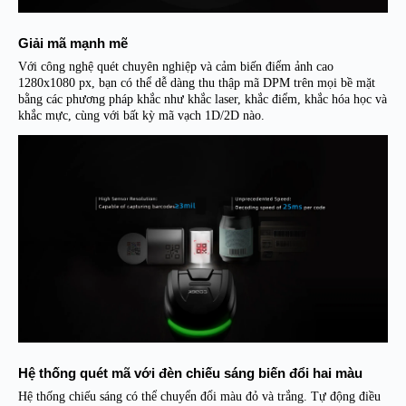
Giải mã mạnh mẽ
Với công nghệ quét chuyên nghiệp và cảm biến điểm ảnh cao
1280x1080 px, bạn có thể dễ dàng thu thập mã DPM trên mọi bề mặt
bằng các phương pháp khắc như khắc laser, khắc điểm, khắc hóa học và
khắc mực, cùng với bất kỳ mã vạch 1D/2D nào.
Hệ thống quét mã với đèn chiếu sáng biến đổi hai màu
Hệ thống chiếu sáng có thể chuyển đổi màu đỏ và trắng. Tự động điều