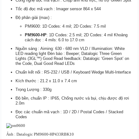
Công nghệ đọc mã vạch : Chụp ảnh khu vực, hỗ trợ Green Spot
Tốc độ đọc mã vạch : Imager sensor 864 x 544
Độ phân giải (max) :
PM9600: 1D Codes: 4 mil; 2D Codes: 7.5 mil
PM9600-HP
: 1D Codes: 2.5 mil; 2D Codes: 4 mil Khoảng
cách đọc : 4 mils: 6.0 to 17.0 cm
Nguồn sáng : Aiming: 630 - 680 nm VLD / Illumination: White
LED reading light Đèn báo : Beeper; Datalogic Three Green
Lights (3GL™) Good Read feedback: Datalogic ‘Green Spot’ on
the Code, Dual Good Read LEDs
Chuẩn kết nối : RS-232 / USB / Keyboard Wedge Multi-Interface
Kích thước : 21.2 x 11.0 x 7.4 cm
Trọng Lượng : 330g
Độ bền, chuẩn IP : IP65, Chống nước và bụi, chịu được độ rơi
2.0m
Đọc các chuẩn mã vạch : 1D / 2D /
Postal Codes /
Stacked
Codes
Ảnh : Datalogic PM9600-HP433RBK10