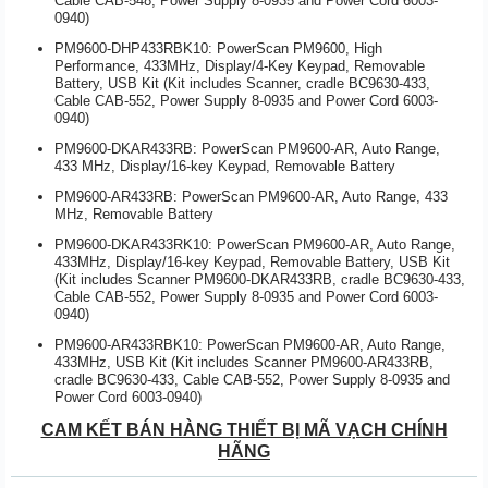
Cable CAB-548, Power Supply 8-0935 and Power Cord 6003-
0940)
PM9600-DHP433RBK10: PowerScan PM9600, High
Performance, 433MHz, Display/4-Key Keypad, Removable
Battery, USB Kit (Kit includes Scanner, cradle BC9630-433,
Cable CAB-552, Power Supply 8-0935 and Power Cord 6003-
0940)
PM9600-DKAR433RB: PowerScan PM9600-AR, Auto Range,
433 MHz, Display/16-key Keypad, Removable Battery
PM9600-AR433RB: PowerScan PM9600-AR, Auto Range, 433
MHz, Removable Battery
PM9600-DKAR433RK10: PowerScan PM9600-AR, Auto Range,
433MHz, Display/16-key Keypad, Removable Battery, USB Kit
(Kit includes Scanner PM9600-DKAR433RB, cradle BC9630-433,
Cable CAB-552, Power Supply 8-0935 and Power Cord 6003-
0940)
PM9600-AR433RBK10: PowerScan PM9600-AR, Auto Range,
433MHz, USB Kit (Kit includes Scanner PM9600-AR433RB,
cradle BC9630-433, Cable CAB-552, Power Supply 8-0935 and
Power Cord 6003-0940)
CAM KẾT BÁN HÀNG THIẾT BỊ MÃ VẠCH CHÍNH
HÃNG