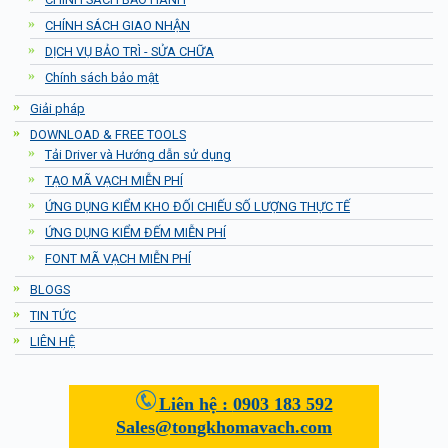
CHÍNH SÁCH GIAO NHẬN
DỊCH VỤ BẢO TRÌ - SỬA CHỮA
Chính sách bảo mật
Giải pháp
DOWNLOAD & FREE TOOLS
Tải Driver và Hướng dẫn sử dụng
TẠO MÃ VẠCH MIỄN PHÍ
ỨNG DỤNG KIỂM KHO ĐỐI CHIẾU SỐ LƯỢNG THỰC TẾ
ỨNG DỤNG KIỂM ĐẾM MIỄN PHÍ
FONT MÃ VẠCH MIỄN PHÍ
BLOGS
TIN TỨC
LIÊN HỆ
Liên hệ :
0903 183 592
Sales@tongkhomavach.com