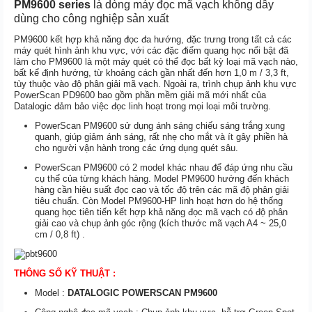
PM9600 series
là dòng máy đọc mã vạch không dây
dùng cho công nghiệp sản xuất
PM9600 kết hợp khả năng đọc đa hướng, đặc trưng trong tất cả các
máy quét hình ảnh khu vực, với các đặc điểm quang học nổi bật đã
làm cho PM9600 là một máy quét có thể đọc bất kỳ loại mã vạch nào,
bất kể định hướng, từ khoảng cách gần nhất đến hơn 1,0 m / 3,3 ft,
tùy thuộc vào độ phân giải mã vạch. Ngoài ra, trình chụp ảnh khu vực
PowerScan PD9600 bao gồm phần mềm giải mã mới nhất của
Datalogic đảm bảo việc đọc linh hoạt trong mọi loại môi trường.
PowerScan PM9600 sử dụng ánh sáng chiếu sáng trắng xung
quanh, giúp giảm ánh sáng, rất nhẹ cho mắt và ít gây phiền hà
cho người vận hành trong các ứng dụng quét sâu.
PowerScan PM9600 có 2 model khác nhau để đáp ứng nhu cầu
cụ thể của từng khách hàng. Model PM9600 hướng đến khách
hàng cần hiệu suất đọc cao và tốc độ trên các mã độ phân giải
tiêu chuẩn. Còn Model PM9600-HP linh hoạt hơn do hệ thống
quang học tiên tiến kết hợp khả năng đọc mã vạch có độ phân
giải cao và chụp ảnh góc rộng (kích thước mã vạch A4 ~ 25,0
cm / 0,8 ft) .
THÔNG SỐ KỸ THUẬT :
Model :
DATALOGIC POWERSCAN PM9600