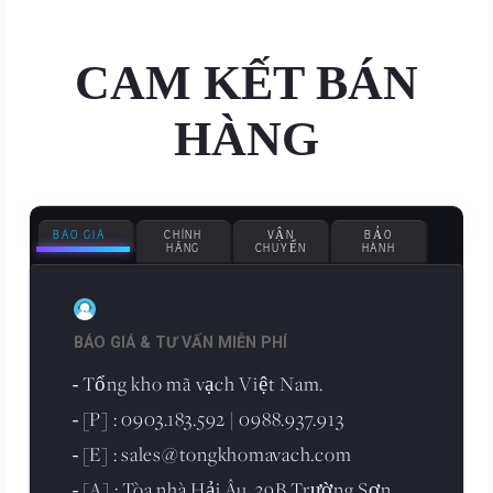
CAM KẾT BÁN
HÀNG
BÁO GIÁ
CHÍNH
VẬN
BẢO
HÃNG
CHUYỂN
HÀNH
BÁO GIÁ & TƯ VẤN MIỄN PHÍ
Tổng kho mã vạch Việt Nam.
-
[P] : 0903.183.592 | 0988.937.913
-
[E] : sales@tongkhomavach.com
-
[A] : Tòa nhà Hải Âu, 39B Trường Sơn,
-