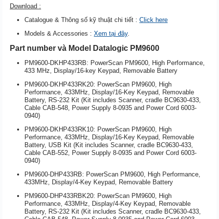
Download :
Catalogue & Thông số kỹ thuật chi tiết :
Click here
Models & Accessories :
Xem tại đây
.
Part number và Model Datalogic PM9600
PM9600-DKHP433RB: PowerScan PM9600, High Performance,
433 MHz, Display/16-key Keypad, Removable Battery
PM9600-DKHP433RK20: PowerScan PM9600, High
Performance, 433MHz, Display/16-Key Keypad, Removable
Battery, RS-232 Kit (Kit includes Scanner, cradle BC9630-433,
Cable CAB-548, Power Supply 8-0935 and Power Cord 6003-
0940)
PM9600-DKHP433RK10: PowerScan PM9600, High
Performance, 433MHz, Display/16-Key Keypad, Removable
Battery, USB Kit (Kit includes Scanner, cradle BC9630-433,
Cable CAB-552, Power Supply 8-0935 and Power Cord 6003-
0940)
PM9600-DHP433RB: PowerScan PM9600, High Performance,
433MHz, Display/4-Key Keypad, Removable Battery
PM9600-DHP433RBK20: PowerScan PM9600, High
Performance, 433MHz, Display/4-Key Keypad, Removable
Battery, RS-232 Kit (Kit includes Scanner, cradle BC9630-433,