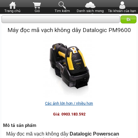
Trang chủ
Giỏ
Tìm kiếm
Danh sách mong
Tài khoản của bạn
muốn
Máy đọc mã vạch không dây Datalogic PM9600
Các ảnh lớn hơn / nhiều hơn
Giá:
0903.183.592
Mô tả sản phẩm
Máy đọc mã vạch không dây
Datalogic Powerscan