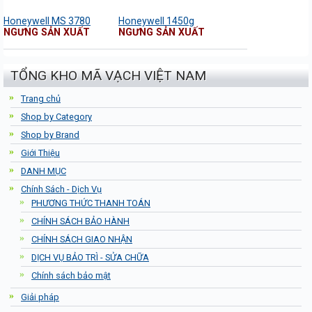
Honeywell MS 3780
Honeywell 1450g
NGƯNG SẢN XUẤT
NGƯNG SẢN XUẤT
TỔNG KHO MÃ VẠCH VIỆT NAM
Trang chủ
Shop by Category
Shop by Brand
Giới Thiệu
DANH MỤC
Chính Sách - Dịch Vụ
PHƯƠNG THỨC THANH TOÁN
CHÍNH SÁCH BẢO HÀNH
CHÍNH SÁCH GIAO NHẬN
DỊCH VỤ BẢO TRÌ - SỬA CHỮA
Chính sách bảo mật
Giải pháp