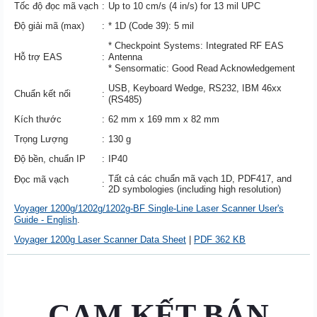
Tốc độ đọc mã vạch
:
Up to 10 cm/s (4 in/s) for 13 mil UPC
Độ giải mã (max)
:
* 1D (Code 39): 5 mil
* Checkpoint Systems: Integrated RF EAS
Hỗ trợ EAS
:
Antenna
* Sensormatic: Good Read Acknowledgement
USB, Keyboard Wedge, RS232, IBM 46xx
Chuẩn kết nối
:
(RS485)
Kích thước
:
62 mm x 169 mm x 82 mm
Trọng Lượng
:
130 g
Độ bền, chuẩn IP
:
IP40
Tất cả các chuẩn mã vạch 1D, PDF417, and
Đọc mã vạch
:
2D symbologies (including high resolution)
Voyager 1200g/1202g/1202g-BF Single-Line Laser Scanner User's
Guide - English
.
Voyager 1200g Laser Scanner Data Sheet
|
PDF 362 KB
CAM KẾT BÁN