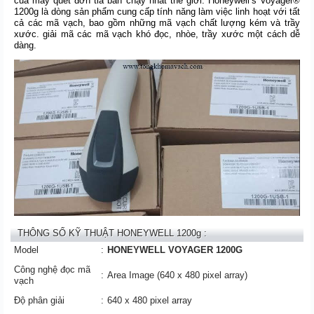
của máy quét đơn tia bán chạy nhất thế giới. Honeywell’s Voyager®
1200g là dòng sản phẩm cung cấp tính năng làm việc linh hoạt với tất
cả các mã vạch, bao gồm những mã vạch chất lượng kém và trầy
xước. giải mã các mã vạch khó đọc, nhòe, trầy xước một cách dễ
dàng.
THÔNG SỐ KỸ THUẬT HONEYWELL 1200g :
Model
:
HONEYWELL VOYAGER 1200G
Công nghệ đọc mã
:
Area Image (640 x 480 pixel array)
vạch
Độ phân giải
:
640 x 480 pixel array