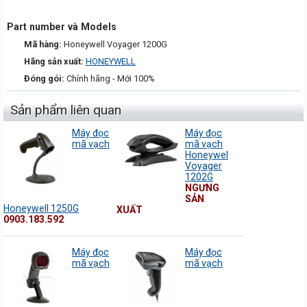
Part number và Models
Mã hàng:
Honeywell Voyager 1200G
Hãng sản xuất:
HONEYWELL
Đóng gói:
Chính hãng - Mới 100%
Sản phẩm liên quan
Máy đọc
Máy đọc
mã vạch
mã vạch
Honeywel
Voyager
1202G
NGƯNG
SẢN
Honeywell 1250G
XUẤT
0903.183.592
Máy đọc
Máy đọc
mã vạch
mã vạch