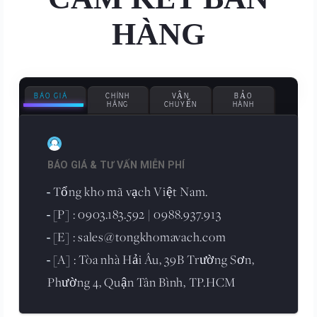
HÀNG
BÁO GIÁ
CHÍNH
VẬN
BẢO
HÃNG
CHUYỂN
HÀNH
BÁO GIÁ & TƯ VẤN MIỄN PHÍ
Tổng kho mã vạch Việt Nam.
-
[P] : 0903.183.592 | 0988.937.913
-
[E] : sales@tongkhomavach.com
-
[A] : Tòa nhà Hải Âu, 39B Trường Sơn,
-
Phường 4, Quận Tân Bình, TP.HCM