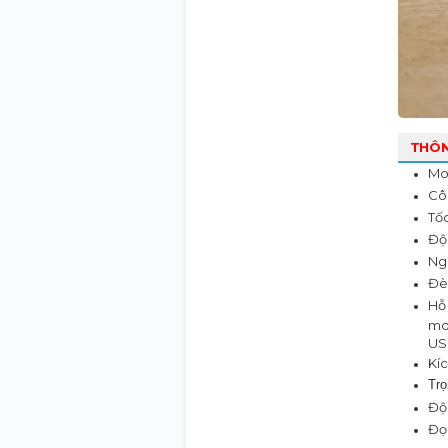
THÔN
Mo
Côn
Tốc
Độ 
Ngu
Đè
Hỗ 
mo
US
Kíc
Trọ
Độ 
Đọc