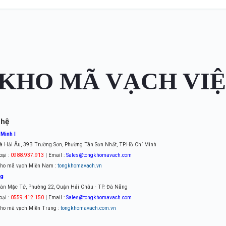
KHO MÃ VẠCH VI
 hệ
 Minh |
à Hải Âu, 39B Trường Sơn, Phường Tân Sơn Nhất, TP.Hồ Chí Minh
oại :
0988.937.913
| Email :
Sales@tongkhomavach.com
ho mã vạch Miền Nam :
tongkhomavach.vn
ng
àn Mặc Tử, Phường 22, Quận Hải Châu - TP. Đà Nẵng
oại :
0559.412.150
| Email :
Sales@tongkhomavach.com
ho mã vạch Miền Trung :
tongkhomavach.com.vn