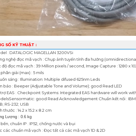
G SỐ KỸ THUẬT :
del : DATALOGIC MAGELLAN 3200VSi
g nghệ đọc mã vạch : Chụp ảnh tuyến tính đa hướng (omnidirectional
 độ đọc mã vạch : 39 Million pixels / second, Image Capture : 1280 x 10
phân giải (max) : 5 mils
ồn sáng : Illumination: Multiple difused 625nm Leds
n báo : Beeper (Adjustable Tone and Volume); good Read LED
trợ EAS : Checkpoint Systems: Integrated EAS hardware will work with
delsSensormatic: good Read Acknowledgement Chuẩn kết nối : IBM
B; RS-232; USB
h thước : 14.2 x 15.2 x 8.2 cm
ng Lượng : 0.6 kg
bền, chuẩn IP : IP52, chống nước và bụi
 các chuẩn mã vạch : Đọc tất cả các mã vạch 1D & 2D