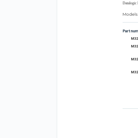
Datalogic
Models 
Part nu
M32
M32
M32
M32