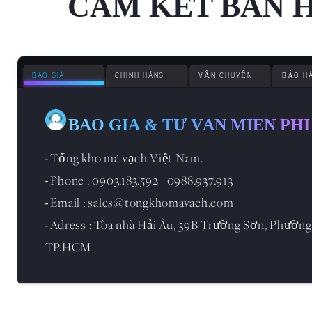
CAM KẾT BÁN 
BÁO GIÁ
CHÍNH HÃNG
VẬN CHUYỂN
BẢO H
BÁO GIÁ & TƯ VẪN MIỄN PHÍ
Tổng kho mã vạch Việt Nam.
-
Phone : 0903.183.592 | 0988.937.913
-
Email : sales@tongkhomavach.com
-
Adress : Tòa nhà Hải Âu, 39B Trường Sơn, Phường
-
TP.HCM