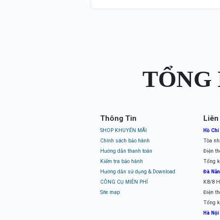
TỔNG 
Thông Tin
Liên
SHOP KHUYẾN MÃI
Hồ Chí
Chính sách bảo hành
Tòa nh
Hướng dẫn thanh toán
Điện th
Kiểm tra bảo hành
Tổng k
Hướng dẫn sử dụng & Download
Đà Nẵ
CÔNG CỤ MIỄN PHÍ
K8/8 H
Site map
Điện th
Tổng k
Hà Nội