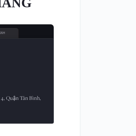
HÀNG
ÀNH
 4, Quận Tân Bình,