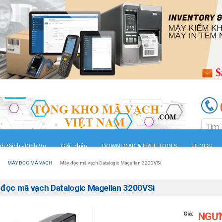
nh Sách - Dịch Vụ
Giải pháp
DOWNLOAD & FREE TOOLS
BLOGS
MÁY ĐỌC MÃ VẠCH
Máy đọc mã vạch Datalogic Magellan 3200VSi
đọc mã vạch Datalogic Magellan 3200VSi
Giá:
NGƯ