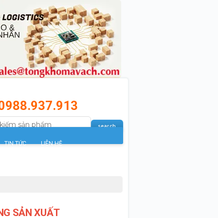
0988.937.913
TIN TỨC
LIÊN HỆ
NG SẢN XUẤT