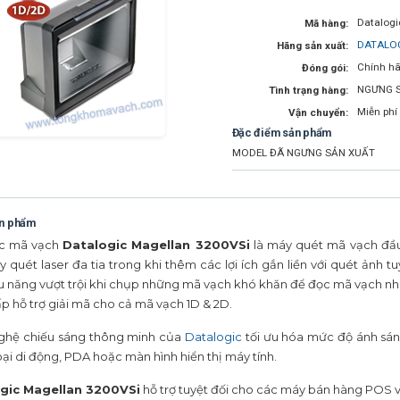
Datalog
Mã hàng:
DATALO
Hãng sản xuất:
Chính hã
Đóng gói:
NGƯNG 
Tình trạng hàng:
Miễn phí
Vận chuyển:
Đặc điểm sản phẩm
MODEL ĐÃ NGƯNG SẢN XUẤT
ản phẩm
c mã vạch
Datalogic Magellan 3200VSi
là máy quét mã vạch đầu 
 quét laser đa tia trong khi thêm các lợi ích gắn liền với quét ảnh 
u năng vượt trội khi chụp những mã vạch khó khăn để đọc mã vạch như
p hỗ trợ giải mã cho cả mã vạch 1D & 2D.
ghệ chiếu sáng thông minh của
Datalogic
tối ưu hóa mức độ ánh sán
oại di động, PDA hoặc màn hình hiển thị máy tính.
gic Magellan 3200VSi
hỗ trợ tuyệt đối cho các máy bán hàng POS v