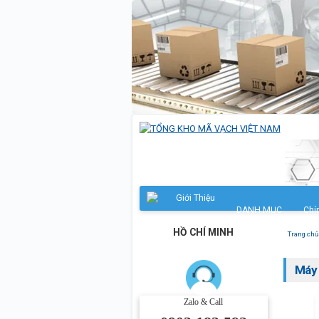
Giới Thiệu
DANH MỤC
Chí
HỒ CHÍ MINH
Trang chủ
Máy 
Zalo & Call