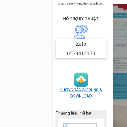
Email: sales@tongkhomavach.com
HỖ TRỢ KỸ THUẬT
Zalo
0559412150
HƯỚNG DẪN SỬ DỤNG &
DOWNLOAD
Thương hiệu nổi bật