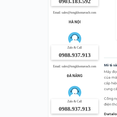
0903.183.592
Email: sales@tongkhomavach.com
HÀ NỘI
Zalo & Call
0988.937.913
Mô tả s
Email: sales@tongkhomavach.com
Máy đọ
ĐÀ NẴNG
của máy
cấp hiệ
cung cấ
Công n
Zalo & Call
điện th
0988.937.913
Datalo