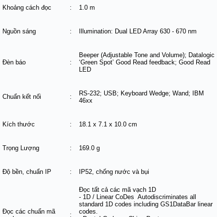
Khoảng cách đọc
:
1.0 m
Nguồn sáng
:
Illumination: Dual LED Array 630 - 670 nm
Beeper (Adjustable Tone and Volume); Datalogic
Đèn báo
:
‘Green Spot’ Good Read feedback; Good Read
LED
RS-232; USB; Keyboard Wedge; Wand; IBM
Chuẩn kết nối
:
46xx
Kích thước
:
18.1 x 7.1 x 10.0 cm
Trọng Lượng
:
169.0 g
Độ bền, chuẩn IP
:
IP52, chống nước và bụi
Đọc tất cả các mã vạch 1D
- 1D / Linear CoDes Autodiscriminates all
standard 1D codes including GS1DataBar linear
Đọc các chuẩn mã
codes.
: