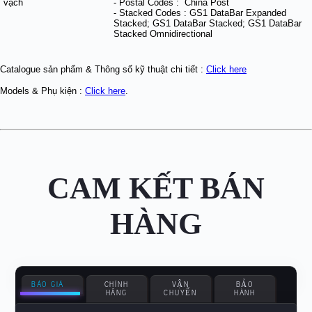
vạch
- Postal Codes : China Post
- Stacked Codes : GS1 DataBar Expanded
Stacked; GS1 DataBar Stacked; GS1 DataBar
Stacked Omnidirectional
Catalogue sản phẩm & Thông số kỹ thuật chi tiết :
Click here
Models & Phụ kiện :
Click here
.
CAM KẾT BÁN
HÀNG
BÁO GIÁ
CHÍNH
VẬN
BẢO
HÃNG
CHUYỂN
HÀNH