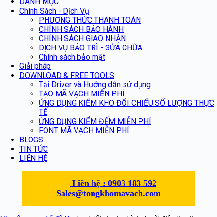
DANH MỤC
Chính Sách - Dịch Vụ
PHƯƠNG THỨC THANH TOÁN
CHÍNH SÁCH BẢO HÀNH
CHÍNH SÁCH GIAO NHẬN
DỊCH VỤ BẢO TRÌ - SỬA CHỮA
Chính sách bảo mật
Giải pháp
DOWNLOAD & FREE TOOLS
Tải Driver và Hướng dẫn sử dụng
TẠO MÃ VẠCH MIỄN PHÍ
ỨNG DỤNG KIỂM KHO ĐỐI CHIẾU SỐ LƯỢNG THỰC
TẾ
ỨNG DỤNG KIỂM ĐẾM MIỄN PHÍ
FONT MÃ VẠCH MIỄN PHÍ
BLOGS
TIN TỨC
LIÊN HỆ
Liên hệ :
0903 183 592
Sales@tongkhomavach.com