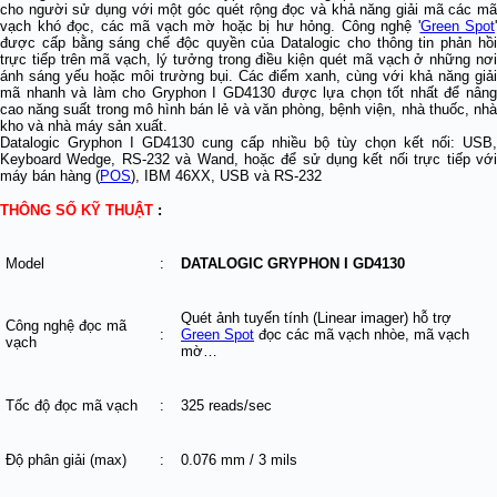
cho người sử dụng với một góc quét rộng đọc và khả năng giải mã các mã
vạch khó đọc, các mã vạch mờ hoặc bị hư hỏng. Công nghệ '
Green Spot
'
được cấp bằng sáng chế độc quyền của Datalogic cho thông tin phản hồi
trực tiếp trên mã vạch, lý tưởng trong điều kiện quét mã vạch ở những nơi
ánh sáng yếu hoặc môi trường bụi. Các điểm xanh, cùng với khả năng giải
mã nhanh và làm cho Gryphon I GD4130 được lựa chọn tốt nhất để nâng
cao năng suất trong mô hình bán lẻ và văn phòng, bệnh viện, nhà thuốc, nhà
kho và nhà máy sản xuất.
Datalogic Gryphon I GD4130 cung cấp nhiều bộ tùy chọn kết nối: USB,
Keyboard Wedge, RS-232 và Wand, hoặc để sử dụng kết nối trực tiếp với
máy bán hàng (
POS
), IBM 46XX, USB và RS-232
THÔNG SỐ KỸ THUẬT
:
Model
:
DATALOGIC GRYPHON I GD4130
Quét ảnh tuyến tính (Linear imager) hỗ trợ
Công nghệ đọc mã
:
Green Spot
đọc các mã vạch nhòe, mã vạch
vạch
mờ…
Tốc độ đọc mã vạch
:
325 reads/sec
Độ phân giải (max)
:
0.076 mm / 3 mils