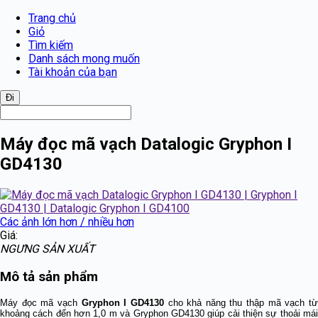
Trang chủ
Giỏ
Tìm kiếm
Danh sách mong muốn
Tài khoản của bạn
Máy đọc mã vạch Datalogic Gryphon I
GD4130
Các ảnh lớn hơn / nhiều hơn
Giá:
NGƯNG SẢN XUẤT
Mô tả sản phẩm
Máy đọc mã vạch
Gryphon I GD4130
cho khả năng thu thập mã vạch t
khoảng cách đến hơn 1,0 m và Gryphon GD4130 giúp cải thiện sự thoải mái