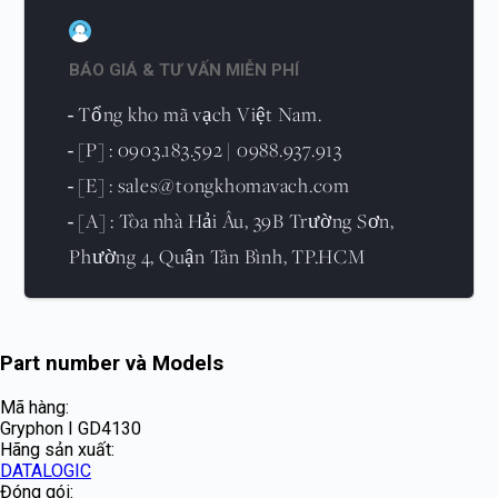
BÁO GIÁ & TƯ VẤN MIỄN PHÍ
Tổng kho mã vạch Việt Nam.
-
[P] : 0903.183.592 | 0988.937.913
-
[E] : sales@tongkhomavach.com
-
[A] : Tòa nhà Hải Âu, 39B Trường Sơn,
-
Phường 4, Quận Tân Bình, TP.HCM
Part number và Models
Mã hàng:
Gryphon I GD4130
Hãng sản xuất:
DATALOGIC
Đóng gói: