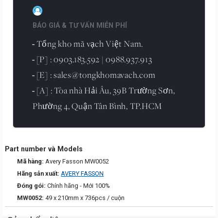
BÁO GIÁ & TƯ VẤN MIỄN PHÍ
Tổng kho mã vạch Việt Nam.
-
[P] : 0903.183.592 | 0988.937.913
-
[E] : sales@tongkhomavach.com
-
[A] : Tòa nhà Hải Âu, 39B Trường Sơn,
-
Phường 4, Quận Tân Bình, TP.HCM
Part number và Models
Mã hàng:
Avery Fasson MW0052
Hãng sản xuất:
AVERY FASSON
Đóng gói:
Chính hãng - Mới 100%
MW0052:
49 x 210mm x 736pcs / cuộn