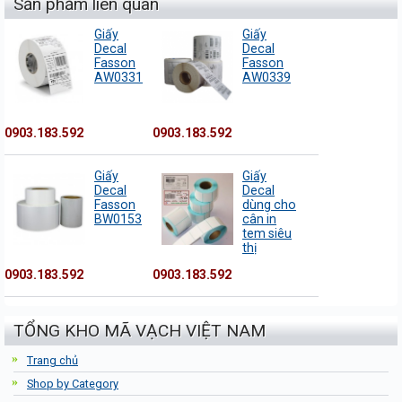
Sản phẩm liên quan
Giấy
Giấy
Decal
Decal
Fasson
Fasson
AW0331
AW0339
0903.183.592
0903.183.592
Giấy
Giấy
Decal
Decal
Fasson
dùng cho
BW0153
cân in
tem siêu
thị
0903.183.592
0903.183.592
TỔNG KHO MÃ VẠCH VIỆT NAM
Trang chủ
Shop by Category