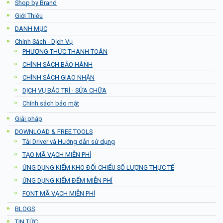
Shop by Brand
Giới Thiệu
DANH MỤC
Chính Sách - Dịch Vụ
PHƯƠNG THỨC THANH TOÁN
CHÍNH SÁCH BẢO HÀNH
CHÍNH SÁCH GIAO NHẬN
DỊCH VỤ BẢO TRÌ - SỬA CHỮA
Chính sách bảo mật
Giải pháp
DOWNLOAD & FREE TOOLS
Tải Driver và Hướng dẫn sử dụng
TẠO MÃ VẠCH MIỄN PHÍ
ỨNG DỤNG KIỂM KHO ĐỐI CHIẾU SỐ LƯỢNG THỰC TẾ
ỨNG DỤNG KIỂM ĐẾM MIỄN PHÍ
FONT MÃ VẠCH MIỄN PHÍ
BLOGS
TIN TỨC