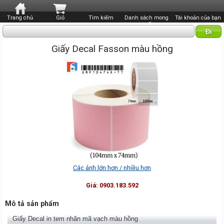
Trang chủ
Giỏ
Tìm kiếm
Danh sách mong
Tài khoản của bạn
muốn
Giấy Decal Fasson màu hồng
Các ảnh lớn hơn / nhiều hơn
Giá:
0903.183.592
Mô tả sản phẩm
Giấy Decal in tem nhãn mã vạch màu hồng