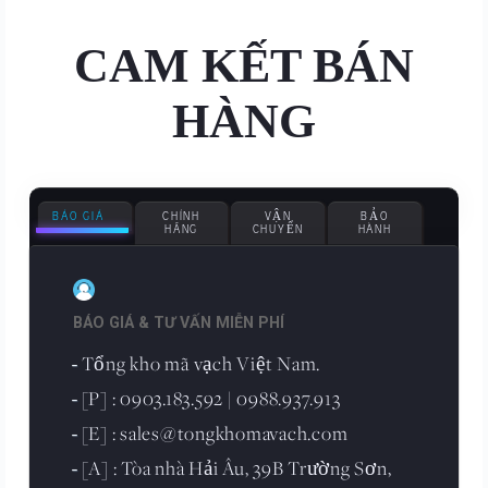
CAM KẾT BÁN
HÀNG
BÁO GIÁ
CHÍNH
VẬN
BẢO
HÃNG
CHUYỂN
HÀNH
BÁO GIÁ & TƯ VẤN MIỄN PHÍ
Tổng kho mã vạch Việt Nam.
-
[P] : 0903.183.592 | 0988.937.913
-
[E] : sales@tongkhomavach.com
-
[A] : Tòa nhà Hải Âu, 39B Trường Sơn,
-