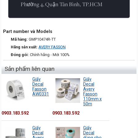
Phường 4, Quận Tân Bình, TP.HCM
Part number và Models
Mã hàng:
GMP10474R-TT
Hãng sản xuất:
AVERY FASSON
Đóng gói:
Chính hãng - Mới 100%
Sản phẩm liên quan
Giấy
Giấy
Decal
Decal
Fasson
Avery
AW0331
Fasson
110mm x
50m
0903.183.592
0903.183.592
Giấy
Giấy
Decal
Decal
Avery
dùng cho