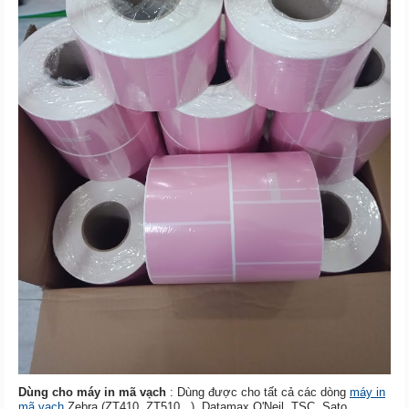
Dùng cho máy in mã vạch
: Dùng được cho tất cả các dòng
máy in
mã vạch
Zebra (ZT410, ZT510...), Datamax O'Neil, TSC, Sato,