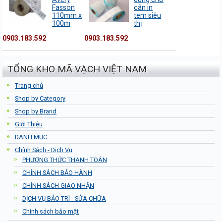
Fasson
cân in
110mm x
tem siêu
100m
thị
0903.183.592
0903.183.592
TỔNG KHO MÃ VẠCH VIỆT NAM
Trang chủ
Shop by Category
Shop by Brand
Giới Thiệu
DANH MỤC
Chính Sách - Dịch Vụ
PHƯƠNG THỨC THANH TOÁN
CHÍNH SÁCH BẢO HÀNH
CHÍNH SÁCH GIAO NHẬN
DỊCH VỤ BẢO TRÌ - SỬA CHỮA
Chính sách bảo mật