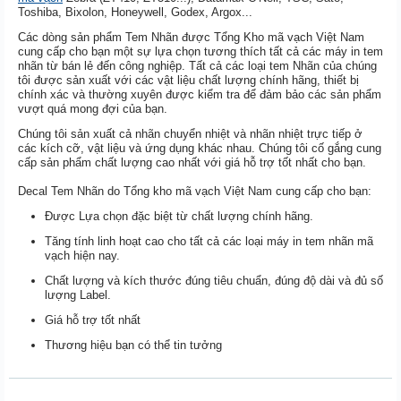
Toshiba, Bixolon, Honeywell, Godex, Argox...
Các dòng sản phẩm Tem Nhãn được Tổng Kho mã vạch Việt Nam
cung cấp cho bạn một sự lựa chọn tương thích tất cả các máy in tem
nhãn từ bán lẻ đến công nghiệp. Tất cả các loại tem Nhãn của chúng
tôi được sản xuất với các vật liệu chất lượng chính hãng, thiết bị
chính xác và thường xuyên được kiểm tra để đảm bảo các sản phẩm
vượt quá mong đợi của bạn.
Chúng tôi sản xuất cả nhãn chuyển nhiệt và nhãn nhiệt trực tiếp ở
các kích cỡ, vật liệu và ứng dụng khác nhau. Chúng tôi cố gắng cung
cấp sản phẩm chất lượng cao nhất với giá hỗ trợ tốt nhất cho bạn.
Decal Tem Nhãn do Tổng kho mã vạch Việt Nam cung cấp cho bạn:
Được Lựa chọn đặc biệt từ chất lượng chính hãng.
Tăng tính linh hoạt cao cho tất cả các loại máy in tem nhãn mã
vạch hiện nay.
Chất lượng và kích thước đúng tiêu chuẩn, đúng độ dài và đủ số
lượng Label.
Giá hỗ trợ tốt nhất
Thương hiệu bạn có thể tin tưởng
Cung cấp giấy decal fasson tại
Hồ chí minh, Bình Dương, Đồng Nai