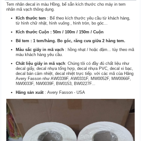
Tem nhãn decal in màu Hồng, bế sẵn kích thước cho máy in tem
nhãn mã vạch thông dụng.
Kích thước tem
: Bế theo kích thước yêu cầu từ khách hàng,
từ hình chữ nhật, hình vuông , hình tròn, bo góc...
Kích thước Cuộn :
50m /
100m /
150m / Cuộn
Bế tem : 1 tem/hàng. Bo góc, răng cưa giữa 2 hàng tem.
Màu sắc giấy in mã vạch
: hồng nhạt / hoặc đậm... tùy theo mã
màu khách hàng yêu cầu.
Chất liệu giấy in mã vạch
: Chúng tôi có đầy đủ chất liệu như
decal giấy, decal nhựa tổng hợp, decal nhựa PVC, decal xi bạc,
decal bán cảm nhiệt, decal nhiệt trực tiếp. với các mã của Hãng
Avery Fasson như AW0339F, AW0331F, MW0052F, MW0066F,
NW0033F, NW0039F, BW0153, BW0227F...
Hãng sản xuất
: Avery Fasson - USA