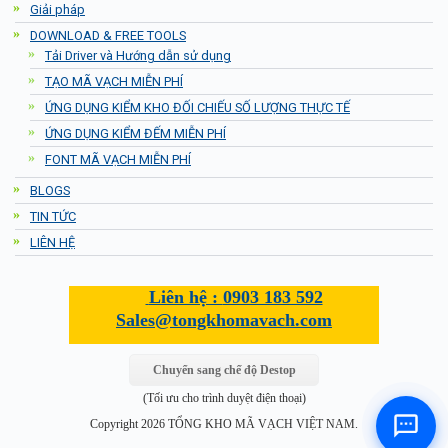
Giải pháp
DOWNLOAD & FREE TOOLS
Tải Driver và Hướng dẫn sử dụng
TẠO MÃ VẠCH MIỄN PHÍ
ỨNG DỤNG KIỂM KHO ĐỐI CHIẾU SỐ LƯỢNG THỰC TẾ
ỨNG DỤNG KIỂM ĐẾM MIỄN PHÍ
FONT MÃ VẠCH MIỄN PHÍ
BLOGS
TIN TỨC
LIÊN HỆ
Liên hệ :
0903 183 592
Sales@tongkhomavach.com
Chuyển sang chế độ Destop
(Tối ưu cho trình duyệt điện thoại)
Copyright 2026 TỔNG KHO MÃ VẠCH VIỆT NAM.