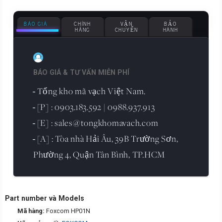
BÁO GIÁ
CHÍNH
VẬN
BẢO
HÃNG
CHUYỂN
HÀNH
BÁO GIÁ & TƯ VẤN MIỄN PHÍ
Tổng kho mã vạch Việt Nam.
-
[P] : 0903.183.592 | 0988.937.913
-
[E] : sales@tongkhomavach.com
-
[A] : Tòa nhà Hải Âu, 39B Trường Sơn,
-
Phường 4, Quận Tân Bình, TP.HCM
Part number và Models
Mã hàng:
Foxcom HP01N