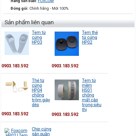
Hãng sản xuất:
FOXCOM
Đóng gói:
Chính hãng - Mới 100%
Sản phẩm liên quan
Tem từ
Tem thẻ
cứng
từ cứng
HP03
HP02
0903.183.592
0903.183.592
Thẻ từ
Tem từ
cứng
mềm
HP04
HS01
chống
chống
trộm giày
mất cắp
dép
trong siêu
thị
0903.183.592
0903.183.592
Chip cứng
gắn quần