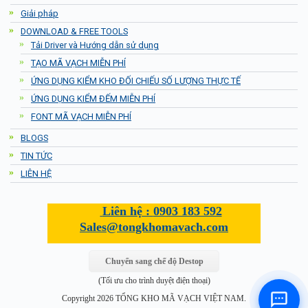
Giải pháp
DOWNLOAD & FREE TOOLS
Tải Driver và Hướng dẫn sử dụng
TẠO MÃ VẠCH MIỄN PHÍ
ỨNG DỤNG KIỂM KHO ĐỐI CHIẾU SỐ LƯỢNG THỰC TẾ
ỨNG DỤNG KIỂM ĐẾM MIỄN PHÍ
FONT MÃ VẠCH MIỄN PHÍ
BLOGS
TIN TỨC
LIÊN HỆ
Liên hệ :
0903 183 592
Sales@tongkhomavach.com
Chuyển sang chế độ Destop
(Tối ưu cho trình duyệt điện thoại)
Copyright 2026 TỔNG KHO MÃ VẠCH VIỆT NAM.