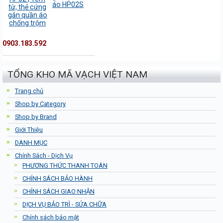
áo HP02S
0903.183.592
TỔNG KHO MÃ VẠCH VIỆT NAM
Trang chủ
Shop by Category
Shop by Brand
Giới Thiệu
DANH MỤC
Chính Sách - Dịch Vụ
PHƯƠNG THỨC THANH TOÁN
CHÍNH SÁCH BẢO HÀNH
CHÍNH SÁCH GIAO NHẬN
DỊCH VỤ BẢO TRÌ - SỬA CHỮA
Chính sách bảo mật