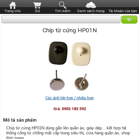
Trang chủ
Giỏ
Tìm kiếm
Danh sách mong
Tài khoản của bạn
muốn
Chíp từ cứng HP01N
Các ảnh lớn hơn / nhiều hơn
Giá:
0903.183.592
Mô tả sản phẩm
Chíp từ cứng HP01N dùng gắn lên quần áo, giày dép... kết hợp hệ
thống cổng từ chống mất cắp trong siêu thị, cửa hàng quần áo, shop
thời trang.